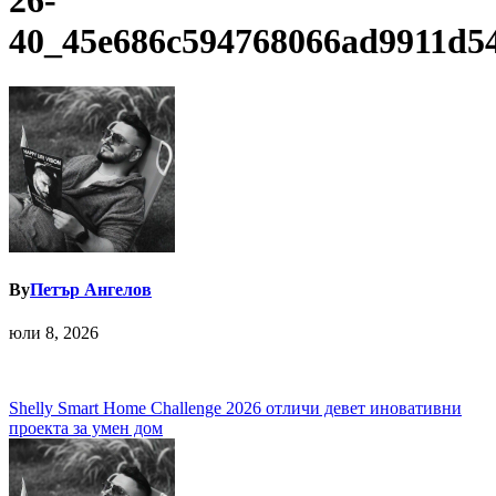
26-
40_45e686c594768066ad9911d5
By
Петър Ангелов
юли 8, 2026
Навигация
Shelly Smart Home Challenge 2026 отличи девет иновативни
проекта за умен дом