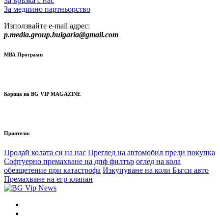
За връзка с нас
За медиино партньорство
Използвайте e-mail адрес:
p.media.group.bulgaria@gmail.com
МВА Програми
Корица на BG VIP MAGAZINE
Приятели:
Продай колата си на нас
Преглед на автомобил преди покупка
Софтуерно премахване на дпф филтър
оглед на кола
обезщетение при катастрофа
Изкупуване на коли Бъгси авто
Премахване на егр клапан