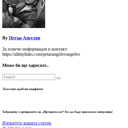
By
Петър Ангелов
За повече информация и контакт:
https://allmylinks.com/petarangelovangelov
Може би ще харесате..
Луксозни арабски парфюми
Забранено е цитирането на „Bgvipnews.eu“ без да бъде приложен хиперлинк!
Изпратете вашата статия