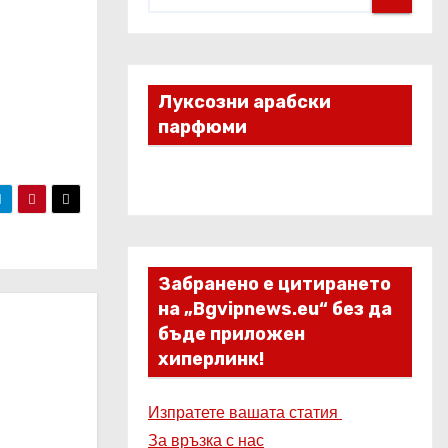
Луксозни арабски
парфюми
Забранено е цитирането
на „Bgvipnews.eu“ без да
бъде приложен
хиперлинк!
Изпратете вашата статия
За връзка с нас