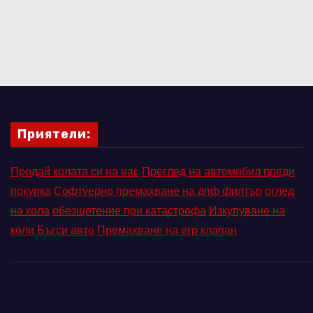
Приятели:
Продай колата си на нас
Преглед на автомобил преди
покупка
Софтуерно премахване на дпф филтър
оглед
на кола
обезщетение при катастрофа
Изкупуване на
коли Бъгси авто
Премахване на егр клапан