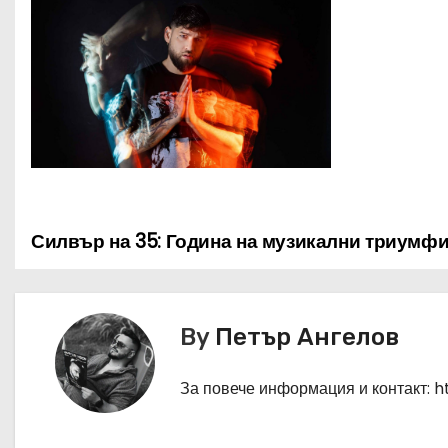
Силвър на 35: Година на музикални триумфи
Н
а
в
By
Петър Ангелов
и
За повече информация и контакт: 
г