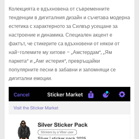
Колекцията е вдъхновена от съвременните
тенденции в дигиталния дизайн и съчетава модерна
естетика с характерното за Силвър усещане за
настроение и динамика. Специален акцент е
фактът, че стикерите са вдъхновени от някои от
най-големите му хитове – „Амстердам“, „Ям
паркета“ и „Амг истерия“, превръщайки
популярните песни в забавни и запомнящи се
дигитални емоции.