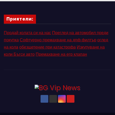
Приятели:
Продай колата си на нас
Преглед на автомобил преди
покупка
Софтуерно премахване на дпф филтър
оглед
на кола
обезщетение при катастрофа
Изкупуване на
коли Бъгси авто
Премахване на егр клапан