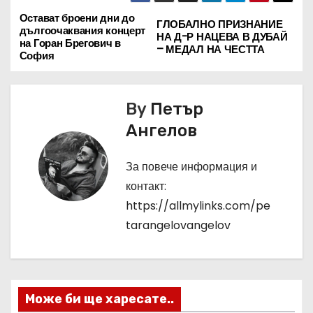
Остават броени дни до
Н
ГЛОБАЛНО ПРИЗНАНИЕ
дългоочаквания концерт
НА Д-Р НАЦЕВА В ДУБАЙ
на Горан Брегович в
а
– МЕДАЛ НА ЧЕСТТА
София
в
By
Петър
и
Ангелов
г
За повече информация и
а
контакт:
ц
https://allmylinks.com/pe
tarangelovangelov
и
я
Може би ще харесате..