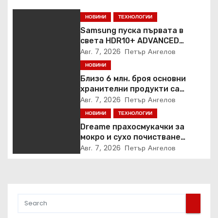
НОВИНИ
ТЕХНОЛОГИИ
Samsung пуска първата в
света HDR10+ ADVANCED
стрийминг услуга в Prime
Авг. 7, 2026
Петър Ангелов
Video
НОВИНИ
Близо 6 млн. броя основни
хранителни продукти са
закупени от „Кошница с
Авг. 7, 2026
Петър Ангелов
грижа“ в Kaufland от старта на
НОВИНИ
ТЕХНОЛОГИИ
кампанията
Dreame прахосмукачки за
мокро и сухо почистване
надхвърлиха 2 000 патентни
Авг. 7, 2026
Петър Ангелов
заявки в световен мащаб