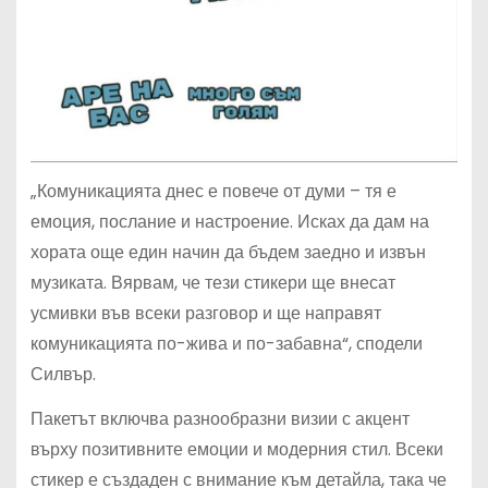
„Комуникацията днес е повече от думи – тя е
емоция, послание и настроение. Исках да дам на
хората още един начин да бъдем заедно и извън
музиката. Вярвам, че тези стикери ще внесат
усмивки във всеки разговор и ще направят
комуникацията по-жива и по-забавна“, сподели
Силвър.
Пакетът включва разнообразни визии с акцент
върху позитивните емоции и модерния стил. Всеки
стикер е създаден с внимание към детайла, така че