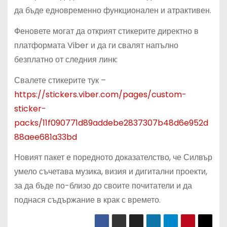
да бъде едновременно функционален и атрактивен.
Феновете могат да открият стикерите директно в
платформата Viber и да ги свалят напълно
безплатно от следния линк:
Свалете стикерите тук –
https://stickers.viber.com/pages/custom-
sticker-
packs/11f090771d89addebe2837307b48d6e952d
88aee681a33bd
Новият пакет е поредното доказателство, че Силвър
умело съчетава музика, визия и дигитални проекти,
за да бъде по-близо до своите почитатели и да
поднася съдържание в крак с времето.