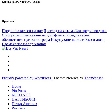
Корица на BG VIP MAGAZINE
Приятели:
Продай колата си на нас
Преглед на автомобил преди покупка
Софтуерно премахване на дпф филтър
оглед на кола
обезщетение при катастрофа
Изкупуване на коли Бъгси авто
Премахване на егр клапан
Proudly powered by WordPress
|
Theme: Newses by
Themeansar
.
Home
Pin Posts
КОНТАКТ
ПАРТНЬОРИ
Петър Ангелов
Реклама