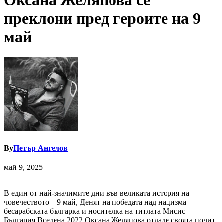
Оксана Желяпова се
преклони пред героите на 9
май
By
Петър Ангелов
май 9, 2025
В един от най-значимите дни във великата история на
човечеството – 9 май, Денят на победата над нацизма –
бесарабската българка и носителка на титлата Мисис
България Вселена 2022 Оксана Желяпова отдаде своята почит