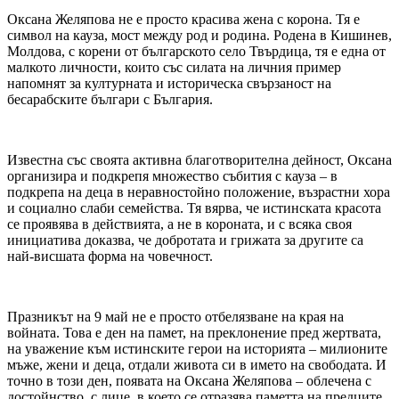
Оксана Желяпова не е просто красива жена с корона. Тя е
символ на кауза, мост между род и родина. Родена в Кишинев,
Молдова, с корени от българското село Твърдица, тя е една от
малкото личности, които със силата на личния пример
напомнят за културната и историческа свързаност на
бесарабските българи с България.
Известна със своята активна благотворителна дейност, Оксана
организира и подкрепя множество събития с кауза – в
подкрепа на деца в неравностойно положение, възрастни хора
и социално слаби семейства. Тя вярва, че истинската красота
се проявява в действията, а не в короната, и с всяка своя
инициатива доказва, че добротата и грижата за другите са
най-висшата форма на човечност.
Празникът на 9 май не е просто отбелязване на края на
войната. Това е ден на памет, на преклонение пред жертвата,
на уважение към истинските герои на историята – милионите
мъже, жени и деца, отдали живота си в името на свободата. И
точно в този ден, появата на Оксана Желяпова – облечена с
достойнство, с лице, в което се отразява паметта на предците