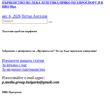
ПЪРВЕНСТВО ПО ЛЕКА АТЛЕТИКА ПРЯКО ПО ЕВРОСПОРТ И В
НВО Мах
авг. 6, 2026
Петър Ангелов
Луксозни арабски парфюми
Забранено е цитирането на „Bgvipnews.eu“ без да бъде приложен хиперлинк!
Изпратете вашата статия
За връзка с нас
За медиино партньорство
Използвайте e-mail адрес:
p.media.group.bulgaria@gmail.com
МВА Програми