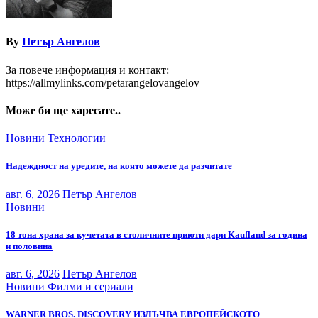
By
Петър Ангелов
За повече информация и контакт:
https://allmylinks.com/petarangelovangelov
Може би ще харесате..
Новини
Технологии
Надеждност на уредите, на която можете да разчитате
авг. 6, 2026
Петър Ангелов
Новини
18 тона храна за кучетата в столичните приюти дари Kaufland за година
и половина
авг. 6, 2026
Петър Ангелов
Новини
Филми и сериали
WARNER BROS. DISCOVERY ИЗЛЪЧВА ЕВРОПЕЙСКОТО