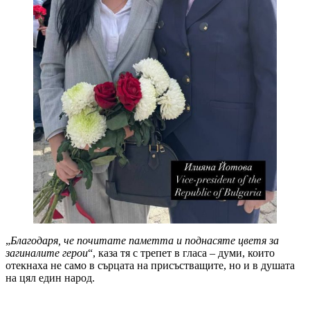
„
Благодаря, че почитате паметта и поднасяте цветя за
загиналите герои
“, каза тя с трепет в гласа – думи, които
отекнаха не само в сърцата на присъстващите, но и в душата
на цял един народ.