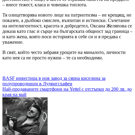
– внесе тежест, класа и човешка топлота.
Тя олицетворява новото лице на патриотизма – не крещящ, не
показен, а дълбоко смислен, възпитан и истински. Съчетание
на интелигентност, красота и добродетел, Оксана Желяпова се
доказа като глас и сърце на българската общност зад граница –
и като жена, която носи историята в себе си и я предава с
уважение.
В свят, който често забравя уроците на миналото, личности
като нея са не просто нужни – те са необходими.
Навигация
BASF инвестира в нов завод за сярна киселина за
полупроводници в Лудвигсхафен
Най-продаваните смартфони на Yettel с отстъпки до 200 лв. до
края на май