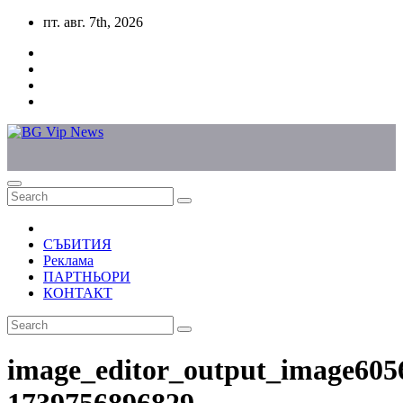
Skip
пт. авг. 7th, 2026
to
content
СЪБИТИЯ
Реклама
ПАРТНЬОРИ
КОНТАКТ
image_editor_output_image605