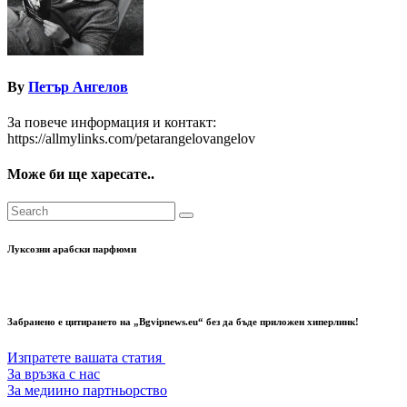
By
Петър Ангелов
За повече информация и контакт:
https://allmylinks.com/petarangelovangelov
Може би ще харесате..
Луксозни арабски парфюми
Забранено е цитирането на „Bgvipnews.eu“ без да бъде приложен хиперлинк!
Изпратете вашата статия
За връзка с нас
За медиино партньорство