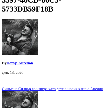
3397-40CD-86C3-
5733DB59F18B
By
Петър Ангелов
фев. 13, 2026
Навигация
Синът на Силвър го изигра като дете в новия клип с Анелия