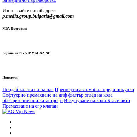
За медиино партньорство
Използвайте e-mail адрес:
p.media.group.bulgaria@gmail.com
МВА Програми
Корица на BG VIP MAGAZINE
Приятели:
Продай колата си на нас
Преглед на автомобил преди покупка
Софтуерно премахване на дпф филтър
оглед на кола
обезщетение при катастрофа
Изкупуване на коли Бъгси авто
Премахване на егр клапан