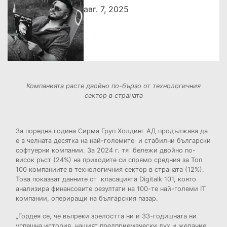
авг. 7, 2025
Компанията расте двойно по-бързо от технологичния
сектор в страната
За поредна година Сирма Груп Холдинг АД продължава да
е в челната десятка на най-големите и стабилни български
софтуерни компании. За 2024 г. тя бележи двойно по-
висок ръст (24%) на приходите си спрямо средния за Топ
100 компаниите в технологичния сектор в страната (12%).
Това показват данните от класацията Digitalk 101, която
анализира финансовите резултати на 100-те най-големи IT
компании, опериращи на българския пазар.
„Гордея се, че въпреки зрелостта ни и 33-годишната ни
успешна история, нашият предприемачески дух и желание