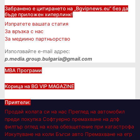
Забранено е цитирането на „Bgvipnews.eu“ без да
бъде приложен хиперлинк!
Изпратете вашата статия
За връзка с нас
За медиино партньорство
Използвайте e-mail адрес:
p.media.group.bulgaria@gmail.com
МВА Програми
Корица на BG VIP MAGAZINE
Приятели:
Продай колата си на нас
Преглед на автомобил
преди покупка
Софтуерно премахване на дпф
филтър
оглед на кола
обезщетение при катастрофа
Изкупуване на коли Бъгси авто
Премахване на егр