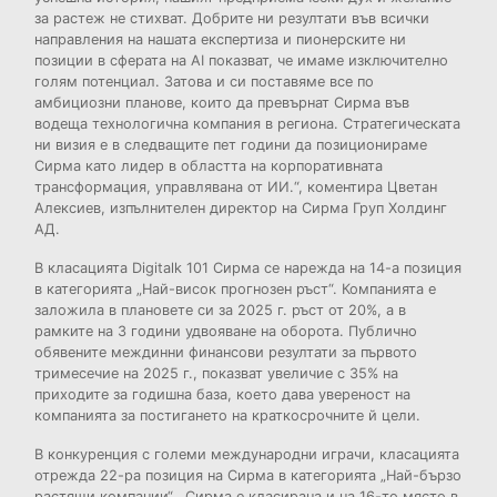
за растеж не стихват. Добрите ни резултати във всички
направления на нашата експертиза и пионерските ни
позиции в сферата на AI показват, че имаме изключително
голям потенциал. Затова и си поставяме все по
амбициозни планове, които да превърнат Сирма във
водеща технологична компания в региона. Стратегическата
ни визия е в следващите пет години да позиционираме
Сирма като лидер в областта на корпоративната
трансформация, управлявана от ИИ.“, коментира Цветан
Алексиев, изпълнителен директор на Сирма Груп Холдинг
АД.
В класацията Digitalk 101 Сирма се нарежда на 14-а позиция
в категорията „Най-висок прогнозен ръст“. Компанията е
заложила в плановете си за 2025 г. ръст от 20%, а в
рамките на 3 години удвояване на оборота. Публично
обявените междинни финансови резултати за първото
тримесечие на 2025 г., показват увеличие с 35% на
приходите за годишна база, което дава увереност на
компанията за постигането на краткосрочните й цели.
В конкуренция с големи международни играчи, класацията
отрежда 22-ра позиция на Сирма в категорията „Най-бързо
растящи компании“. Сирма е класирана и на 16-то място в