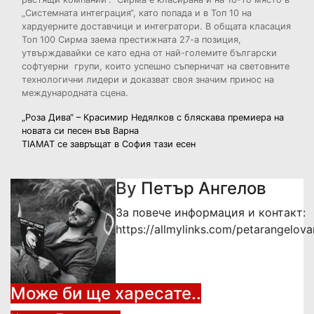
„Системната интеграция“, като попада и в Топ 10 на
хардуерните доставчици и интегратори. В общата класация
Топ 100 Сирма заема престижната 27-а позиция,
утвърждавайки се като една от най-големите български
софтуерни групи, които успешно съперничат на световните
технологични лидери и доказват своя значим принос на
международната сцена.
Навигация
„Роза Дива“ – Красимир Недялков с бляскава премиера на
новата си песен във Варна
TIAMAT се завръщат в София тази есен
By
Петър Ангелов
За повече информация и контакт:
https://allmylinks.com/petarangelov
Може би ще харесате..