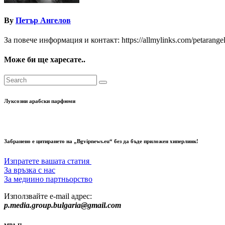
By
Петър Ангелов
За повече информация и контакт: https://allmylinks.com/petarange
Може би ще харесате..
Луксозни арабски парфюми
Забранено е цитирането на „Bgvipnews.eu“ без да бъде приложен хиперлинк!
Изпратете вашата статия
За връзка с нас
За медиино партньорство
Използвайте e-mail адрес:
p.media.group.bulgaria@gmail.com