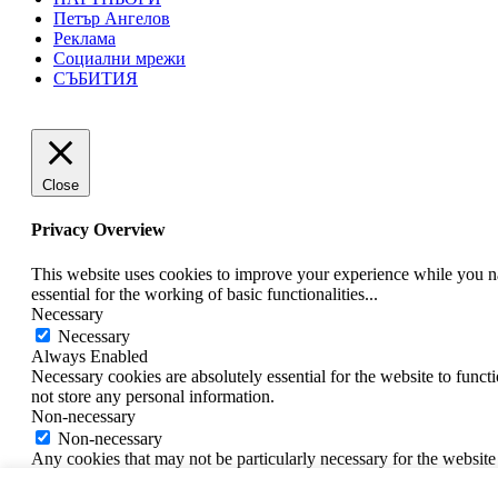
Петър Ангелов
Реклама
Социални мрежи
СЪБИТИЯ
Close
Privacy Overview
This website uses cookies to improve your experience while you nav
essential for the working of basic functionalities
...
Necessary
Necessary
Always Enabled
Necessary cookies are absolutely essential for the website to funct
not store any personal information.
Non-necessary
Non-necessary
Any cookies that may not be particularly necessary for the website 
cookies. It is mandatory to procure user consent prior to running t