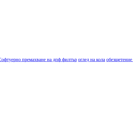
Софтуерно премахване на дпф филтър
оглед на кола
обезщетение