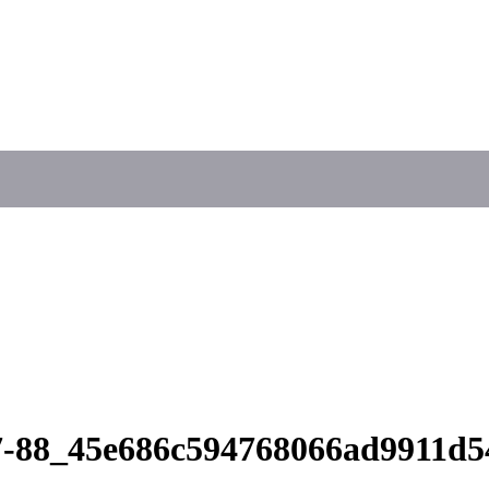
17-88_45e686c594768066ad9911d