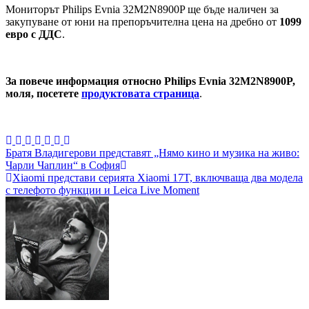
Мониторът Philips Evnia 32M2N8900P ще бъде наличен за
закупуване от юни на препоръчителна цена на дребно от
1099
евро с ДДС
.
За повече информация относно Philips Evnia 32M2N8900P,
моля, посетете
продуктовата страница
.
Навигация
Братя Владигерови представят „Нямо кино и музика на живо:
Чарли Чаплин“ в София
Xiaomi представи серията Xiaomi 17T, включваща два модела
с телефото функции и Leica Live Moment