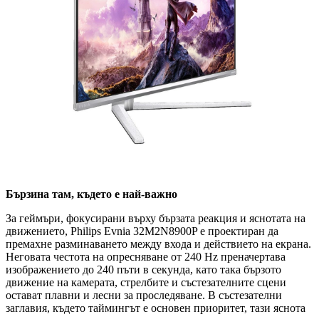
Бързина там, където е най-важно
За геймъри, фокусирани върху бързата реакция и яснотата на
движението, Philips Evnia 32M2N8900P е проектиран да
премахне разминаването между входа и действието на екрана.
Неговата честота на опресняване от 240 Hz преначертава
изображението до 240 пъти в секунда, като така бързото
движение на камерата, стрелбите и състезателните сцени
остават плавни и лесни за проследяване. В състезателни
заглавия, където таймингът е основен приоритет, тази яснота