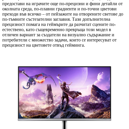
предостави на играчите още по-прецизни и фини детайли от
околната среда, по-плавни градиенти и по-точни цветови
преходи във всичко – от пейзажите на отворените светове до
по-тъмните състезателни заглавия. Тази допълнителна
прецизност помага на геймърите да разчитат сцените по-
естествено, като същевременно превръща този модел в
отличен вариант за създатели на визуално съдържание и
потребители с множество задачи, които се интересуват от
прецизност на цветовете отвъд гейминга.