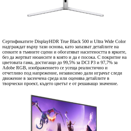
Сертификатите DisplayHDR True Black 500 и Ultra Wide Color
надграждат върху тази основа, като запазват детайлите на
сенките в тъмните сцени и обогатяват наситеността в ярките,
без да жертват нюансите в която и да е посока. С покритие на
цветовата гама, достигащо до 99,5% за DCI P3 и 97,7% за
Adobe RGB, изображението се усеща реалистично и
отчетливо под напрежение, независимо дали играчът следи
движение в засенчена среда или оценява детайлите в
творчески проект, където цветът е от решаващо значение.