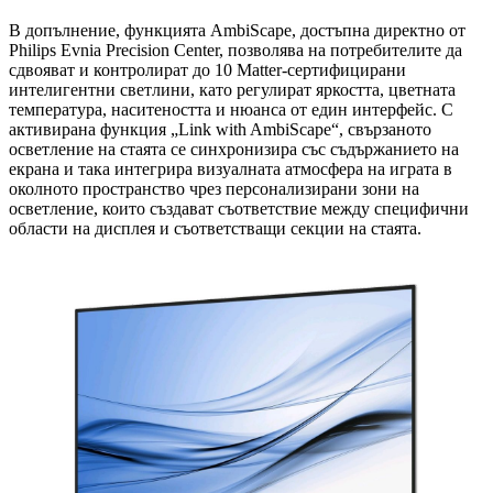
В допълнение, функцията AmbiScape, достъпна директно от
Philips Evnia Precision Center, позволява на потребителите да
сдвояват и контролират до 10 Matter-сертифицирани
интелигентни светлини, като регулират яркостта, цветната
температура, наситеността и нюанса от един интерфейс. С
активирана функция „Link with AmbiScape“, свързаното
осветление на стаята се синхронизира със съдържанието на
екрана и така интегрира визуалната атмосфера на играта в
околното пространство чрез персонализирани зони на
осветление, които създават съответствие между специфични
области на дисплея и съответстващи секции на стаята.