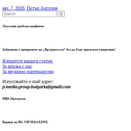
авг. 7, 2026
Петър Ангелов
Луксозни арабски парфюми
Забранено е цитирането на „Bgvipnews.eu“ без да бъде приложен хиперлинк!
Изпратете вашата статия
За връзка с нас
За медиино партньорство
Използвайте e-mail адрес:
p.media.group.bulgaria@gmail.com
МВА Програми
Корица на BG VIP MAGAZINE