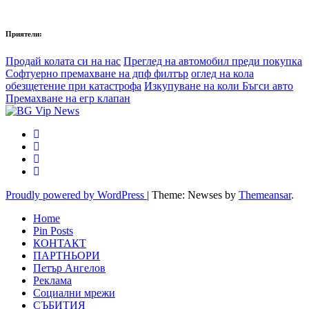
Приятели:
Продай колата си на нас
Преглед на автомобил преди покупка
Софтуерно премахване на дпф филтър
оглед на кола
обезщетение при катастрофа
Изкупуване на коли Бъгси авто
Премахване на егр клапан
Proudly powered by WordPress
|
Theme: Newses by
Themeansar
.
Home
Pin Posts
КОНТАКТ
ПАРТНЬОРИ
Петър Ангелов
Реклама
Социални мрежи
СЪБИТИЯ