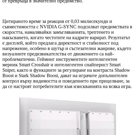
се превръща в значително предимство.
Цитираното време за реакция от 0,03 милисекунди и
съвместимостта с NVIDIA G-SYNC подсилват предимствата в
скоростта, намалявайки замъгляванията, трептенето и
накъсването, когато честотите на кадрите варират. Резултатът
е дисплей, който предлага директност и стабилност под
напрежение, особено в шутър и състезателни жанрове, където
визуалните предизвикателства от движението са най-
проблематични. Гейминг инструментите интелигентен
мерник Smart Crosshair и интелигентен снайперист Smart
Sniper, както и функциите за регулиране на контраста Shadow
Boost и Stark Shadow Boost, дават на играчите допълнителен
контрол върху видимостта и поведението при прицелване, за
да се настроят потребителите към изискванията на всяка игра.