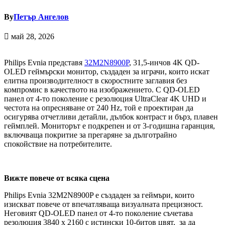
By
Петър Ангелов
май 28, 2026
Philips Evnia представя
32M2N8900P
, 31,5-инчов 4K QD-
OLED геймърски монитор, създаден за играчи, които искат
елитна производителност в скоростните заглавия без
компромис в качеството на изображението. С QD-OLED
панел от 4-то поколение с резолюция UltraClear 4K UHD и
честота на опресняване от 240 Hz, той е проектиран да
осигурява отчетливи детайли, дълбок контраст и бърз, плавен
геймплей. Мониторът е подкрепен и от 3-годишна гаранция,
включваща покритие за прегаряне за дълготрайно
спокойствие на потребителите.
Вижте повече от всяка сцена
Philips Evnia 32M2N8900P е създаден за геймъри, които
изискват повече от впечатляваща визуалната прецизност.
Неговият QD-OLED панел от 4-то поколение съчетава
резолюция 3840 x 2160 с истински 10-битов цвят, за да