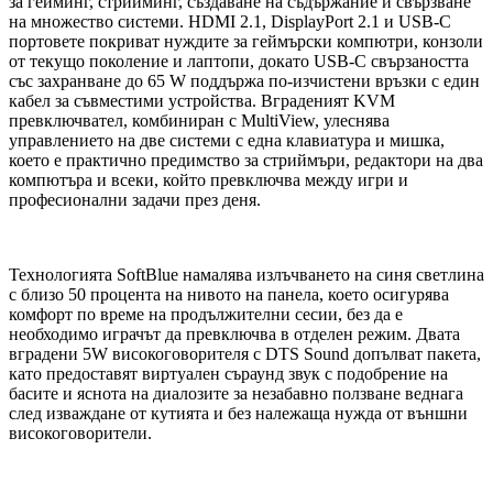
за гейминг, стрийминг, създаване на съдържание и свързване
на множество системи. HDMI 2.1, DisplayPort 2.1 и USB-C
портовете покриват нуждите за геймърски компютри, конзоли
от текущо поколение и лаптопи, докато USB-C свързаността
със захранване до 65 W поддържа по-изчистени връзки с един
кабел за съвместими устройства. Вграденият KVM
превключвател, комбиниран с MultiView, улеснява
управлението на две системи с една клавиатура и мишка,
което е практично предимство за стриймъри, редактори на два
компютъра и всеки, който превключва между игри и
професионални задачи през деня.
Технологията SoftBlue намалява излъчването на синя светлина
с близо 50 процента на нивото на панела, което осигурява
комфорт по време на продължителни сесии, без да е
необходимо играчът да превключва в отделен режим. Двата
вградени 5W високоговорителя с DTS Sound допълват пакета,
като предоставят виртуален съраунд звук с подобрение на
басите и яснота на диалозите за незабавно ползване веднага
след изваждане от кутията и без належаща нужда от външни
високоговорители.