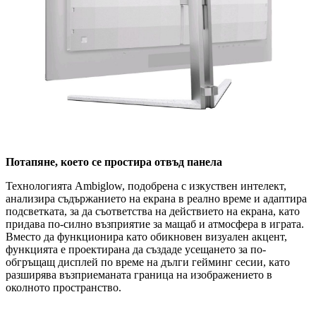
Потапяне, което се простира отвъд панела
Технологията Ambiglow, подобрена с изкуствен интелект,
анализира съдържанието на екрана в реално време и адаптира
подсветката, за да съответства на действието на екрана, като
придава по-силно възприятие за мащаб и атмосфера в играта.
Вместо да функционира като обикновен визуален акцент,
функцията е проектирана да създаде усещането за по-
обгръщащ дисплей по време на дълги гейминг сесии, като
разширява възприеманата граница на изображението в
околното пространство.