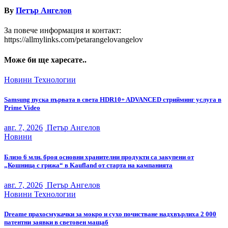
By
Петър Ангелов
За повече информация и контакт:
https://allmylinks.com/petarangelovangelov
Може би ще харесате..
Новини
Технологии
Samsung пуска първата в света HDR10+ ADVANCED стрийминг услуга в
Prime Video
авг. 7, 2026
Петър Ангелов
Новини
Близо 6 млн. броя основни хранителни продукти са закупени от
„Кошница с грижа“ в Kaufland от старта на кампанията
авг. 7, 2026
Петър Ангелов
Новини
Технологии
Dreame прахосмукачки за мокро и сухо почистване надхвърлиха 2 000
патентни заявки в световен мащаб