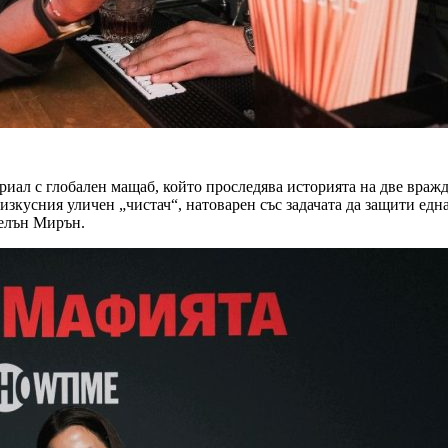
ериал с глобален мащаб, който проследява историята на две вра
зкусния уличен „чистач“, натоварен със задачата да защити една 
Хелън Мирън.