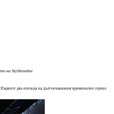
то на SkyShowtime
 Първите два епизода на дългоочаквания криминален сериал