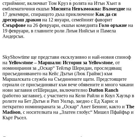
стрийминг, включват Том Круз в ролята на Итън Хънт в
емблематичния екшън
Мисията Невъзможна: Възмездие
на
17 декември, спиращото дъха приключение
Как да си
дресираш дракон
на 12 януари, семейният фаворит
Смърфове
на 26 февруари, екшън комедията
Голо оръжие
на
19 февруари, в главните роли Лиъм Нийсън и Памела
Андерсън.
SkyShowtime ще представи ексклузивно и най-новия спиноф
на
Yellowstone
– Маршали: История за Yellowstone
, от
номинирания за „Оскар“ Тейлър Шеридан, проследяващ
присъединяването на Кейс Дътън (Люк Граймс) към
Маршалската служба на Съединените щати. Предстоящите
сериали се присъединяват към вече обявените и много чакани
нови заглавия отШеридан, включително
Dutton Ranch
(работно заглавие), с участието на Кели Райли и Коул Хаузър в
ролите на Бет Дътън и Рип Уилър, заедно с Ед Харис и
петкратно номинираната за „Оскар“ Анет Бенинг, както и
The
Madison
, с носителката на „Златен глобус“ Мишел Пфайфър и
Кърт Ръсел.