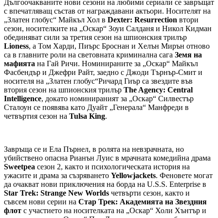
Дългоочакваните нови сезони на любими сериали се завръщат
с впечатляващ състав от награждавани актьори. Носителят на
„Златен глобус“ Майкъл Хол в
Dexter: Resurrection
втори
сезон, носителките на „Оскар“ Зоуи Салданя и Никол Кидман
обединяват сили за третия сезон на шпионския трилър
Lioness
, а Том Харди, Пиърс Броснан и Хелън Мирън отново
са в главните роли на световната криминална сага
Земя на
мафията
на Гай Ричи. Номинираните за „Оскар“ Майкъл
Фасбендър и Джефри Райт, заедно с Джоди Търнър-Смит и
носителя на „Златен глобус“Ричард Гиър са звездите във
втория сезон на шпионския трилър
The Agency: Central
Intelligence
, докато номинираният за „Оскар“ Силвестър
Сталоун се появява като Дуайт „Генерала“ Манфреди в
четвъртия сезон на
Tulsa King
.
Завръща се и Ела Пърнел, в ролята на невзрачната, но
убийствено опасна Рианън Луис в мрачната комедийна драма
Sweetpea
сезон 2, както и психологическата история на
ужасите и драма за съзряването
Yellowjackets
. Феновете могат
да очакват нови приключения на борда на U.S.S. Enterprise в
Star Trek: Strange New Worlds
четвърти сезон, както и
съвсем нови серии на
Стар Трек: Академията на Звездния
флот
с участието на носителката на „Оскар“ Холи Хънтър и