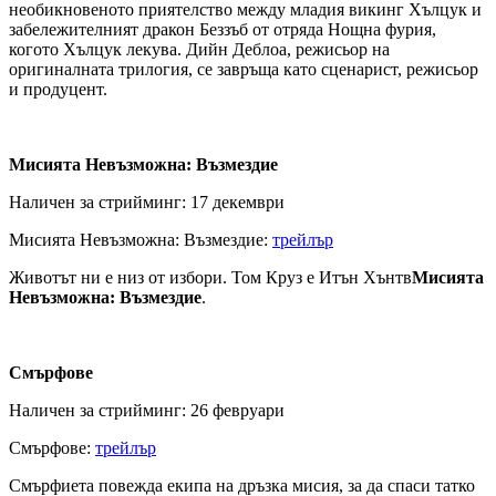
необикновеното приятелство между младия викинг Хълцук и
забележителният дракон Беззъб от отряда Нощна фурия,
когото Хълцук лекува. Дийн Деблоа, режисьор на
оригиналната трилогия, се завръща като сценарист, режисьор
и продуцент.
Мисията Невъзможна: Възмездие
Наличен за стрийминг: 17 декември
Мисията Невъзможна: Възмездие:
трейлър
Животът ни е низ от избори. Том Круз е Итън Хънтв
Мисията
Невъзможна: Възмездие
.
Смърфове
Наличен за стрийминг: 26 февруари
Смърфове:
трейлър
Смърфиета повежда екипа на дръзка мисия, за да спаси татко