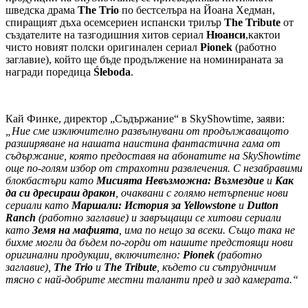
шведска драма
The Trio
по бестселъра на Йоана Хедман,
спиращият дъха осемсериен испански трилър
The Tribute
от
създателите на тазгодишния хитов сериал
Нюанси
,кактои
чисто новият полски оригинален сериал
Pionek
(работно
заглавие), който ще бъде продължение на номинираната за
награди поредица
Śleboda
.
Кай Финке, директор „Съдържание“ в SkyShowtime, заяви:
„Ние сме изключително развълнувани от продължаващото
разширяване на нашата наистина фантастична гама от
съдържание, която предоставя на абонатите на SkyShowtime
още по-голям избор от страхотни развлечения. С незабравими
блокбастъри като
Мисията Невъзможна: Възмездие
и
Как
да си дресираш дракон
, очаквани с голямо нетърпение нови
сериали като
Маршали: История за Yellowstone
и
Dutton
Ranch
(работно заглавие) и завръщащи се хитови сериали
като
Земя на мафията
, има по нещо за всеки. Също така не
бихме могли да бъдем по-горди от нашите предстоящи нови
оригинални продукции, включително:
Pionek
(работно
заглавие),
The Trio
и
The Tribute
, където си сътрудничим
тясно с най-добрите местни таланти пред и зад камерата.“