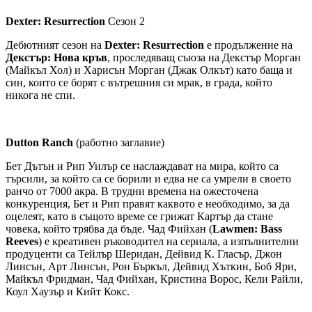
Dexter: Resurrection
Сезон 2
Дебютният сезон на
Dexter: Resurrection
е продължение на
Декстър: Нова кръв
, проследяващ съюза на Декстър Морган
(Майкъл Хол) и Харисън Морган (Джак Олкът) като баща и
син, които се борят с вътрешния си мрак, в града, който
никога не спи.
Dutton Ranch
(работно заглавие)
Бет Дътън и Рип Уилър се наслаждават на мира, който са
търсили, за който са се борили и едва не са умрели в своето
ранчо от 7000 акра. В трудни времена на ожесточена
конкуренция, Бет и Рип правят каквото е необходимо, за да
оцелеят, като в същото време се грижат Картър да стане
човека, който трябва да бъде. Чад Фийхан (
Lawmen: Bass
Reeves
) е креативен ръководител на сериала, а изпълнителни
продуценти са Тейлър Шеридан, Дейвид К. Гласър, Джон
Линсън, Арт Линсън, Рон Бъркъл, Дейвид Хъткин, Боб Яри,
Майкъл Фридман, Чад Фийхан, Кристина Ворос, Кели Райли,
Коул Хаузър и Кийт Кокс.