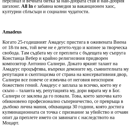
персонал и вечната битка за най-добрата стая и най-добрия
шезлонг.
All In
е забавна комедия за ваканционен хаос,
културни сблъсъци и социални чудатости.
Amadeus
Когато 25-годишният Амадеус пристига в оживената Виена
от 18-ти век, той вече не е детето-чудо и копнее за творческа
свобода. Там съдбата му се преплита с бъдещата му съпруга
Констанца Вебер и крайно религиозния придворен
композитор Антонио Салиери. Докато яркият талант на
Амадеус процъфтява, въпреки демоните му, съмнителната му
репутация и скептицизма от страна на консервативния двор,
Салиери все повече се измъчва от неговия неоспорим
божествен гений. Амадеус е заплаха за всичко, което му е
скъпо – таланта му, репутацията му, дори вярата му в Бог.
Салиери се заклева да го повали. Това, което започва като
обикновено професионално съперничество, се превръща в
дълбоко лична мания, обхващаща 30 години, която достига
кулминационната си точка с признание за убийство и отчаян
опит да преплете името си завинаги с наследството на
Моцарт.