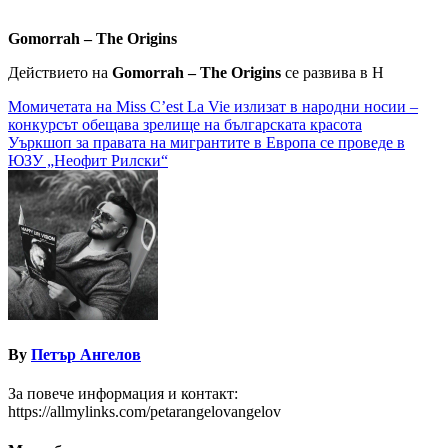
Gomorrah – The Origins
Действието на
Gomorrah – The Origins
се развива в Н
Навигация
Момичетата на Miss C’est La Vie излизат в народни носии –
конкурсът обещава зрелище на българската красота
Уъркшоп за правата на мигрантите в Европа се проведе в
ЮЗУ „Неофит Рилски“
By
Петър Ангелов
За повече информация и контакт:
https://allmylinks.com/petarangelovangelov