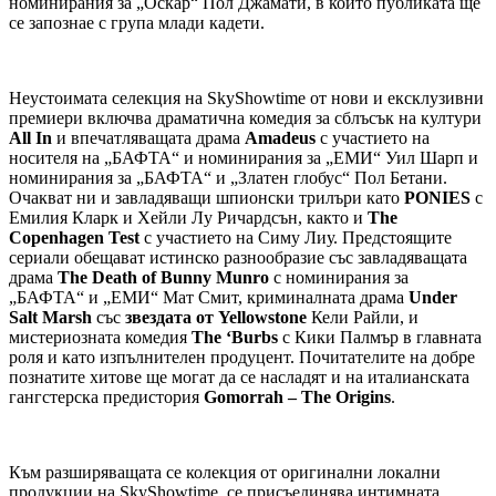
номинирания за „Оскар“ Пол Джамати, в които публиката ще
се запознае с група млади кадети.
Неустоимата селекция на SkyShowtime от нови и ексклузивни
премиери включва драматична комедия за сблъсък на култури
All In
и впечатляващата драма
Amadeus
с участието на
носителя на „БАФТА“ и номинирания за „ЕМИ“ Уил Шарп и
номинирания за „БАФТА“ и „Златен глобус“ Пол Бетани.
Очакват ни и завладяващи шпионски трилъри като
PONIES
с
Емилия Кларк и Хейли Лу Ричардсън, както и
The
Copenhagen Test
с участието на Симу Лиу. Предстоящите
сериали обещават истинско разнообразие със завладяващата
драма
The Death of Bunny Munro
с номинирания за
„БАФТА“ и „ЕМИ“ Мат Смит, криминалната драма
Under
Salt Marsh
със
звездата от Yellowstone
Кели Райли, и
мистериозната комедия
The ‘Burbs
с Кики Палмър в главната
роля и като изпълнителен продуцент. Почитателите на добре
познатите хитове ще могат да се насладят и на италианската
гангстерска предистория
Gomorrah – The Origins
.
Към разширяващата се колекция от оригинални локални
продукции на SkyShowtime, се присъединява интимната