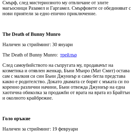
Смърф, след мистериозното му отвличане от злите
магьосници Разамел и Гаргамел. Смърфовете се обединяват с
нови приятели за едно епично приключение.
The Death of Bunny Munro
Наличен за стрийминг: 30 януари
The Death of Bunny Munro:
трейлър
След самоубийството на съпругата му, продавачът на
козметика и отявлен женкар, Бъни Мънро (Мат Смит) остава
сам с малкия си син Бъни Джуниър и само бегла представа
какво е родителство. Докато двамата се борят с мъката си по
коренно различни начини, Бъни отвежда Джуниър на една
хаотична обиколка за продажби от врата на врата из Брайтън
и околното крайбрежие.
Голо оръжие
Наличен за стрийминг: 19 февруари