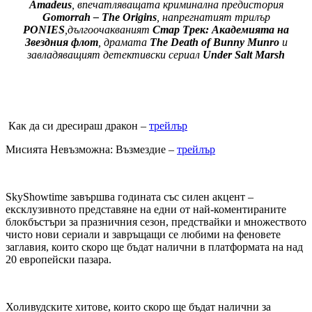
Amadeus
, впечатляващата
криминална предистория
Gomorrah – The Origins
, напрегнатият трилър
PONIES
,дългоочакваният
Стар Трек: Академията на
Звездния флот
, драмата
The Death of Bunny Munro
и
завладяващият детективски сериал
Under Salt Marsh
Как да си дресираш дракон –
трейлър
Мисията Невъзможна: Възмездие –
трейлър
SkyShowtime завършва годината със силен акцент –
ексклузивното представяне на едни от най-коментираните
блокбъстъри за празничния сезон, предствайки и множеството
чисто нови сериали и завръщащи се любими на феновете
заглавия, които скоро ще бъдат налични в платформата на над
20 европейски пазара.
Холивудските хитове, които скоро ще бъдат налични за