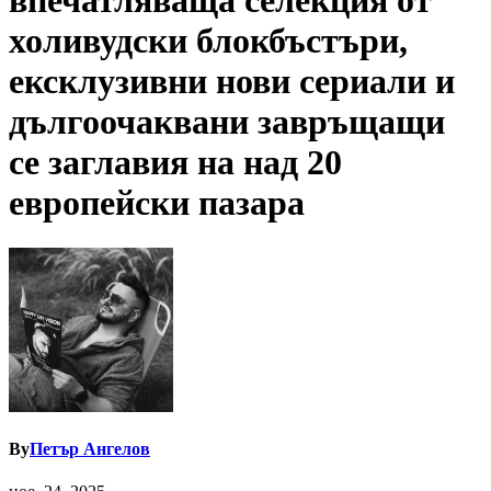
впечатляваща селекция от
холивудски блокбъстъри,
ексклузивни нови сериали и
дългоочаквани завръщащи
се заглавия на над 20
европейски пазара
By
Петър Ангелов