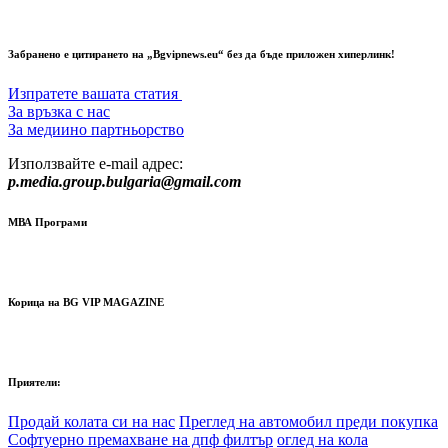
Забранено е цитирането на „Bgvipnews.eu“ без да бъде приложен хиперлинк!
Изпратете вашата статия
За връзка с нас
За медиино партньорство
Използвайте e-mail адрес:
p.media.group.bulgaria@gmail.com
МВА Програми
Корица на BG VIP MAGAZINE
Приятели:
Продай колата си на нас
Преглед на автомобил преди покупка
Софтуерно премахване на дпф филтър
оглед на кола