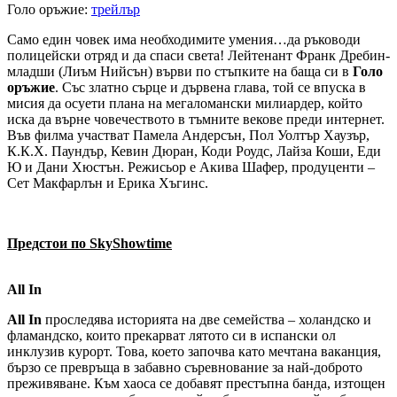
Голо оръжие:
трейлър
Само един човек има необходимите умения…да ръководи
полицейски отряд и да спаси света! Лейтенант Франк Дребин-
младши (Лиъм Нийсън) върви по стъпките на баща си в
Голо
оръжие
. Със златно сърце и дървена глава, той се впуска в
мисия да осуети плана на мегаломански милиардер, който
иска да върне човечеството в тъмните векове преди интернет.
Във филма участват Памела Андерсън, Пол Уолтър Хаузър,
К.К.Х. Паундър, Кевин Дюран, Коди Роудс, Лайза Коши, Еди
Ю и Дани Хюстън. Режисьор е Акива Шафер, продуценти –
Сет Макфарлън и Ерика Хъгинс.
Предстои по SkyShowtime
All In
All In
проследява историята на две семейства – холандско и
фламандско, които прекарват лятото си в испански ол
инклузив курорт. Това, което започва като мечтана ваканция,
бързо се превръща в забавно съревнование за най-доброто
преживяване. Към хаоса се добавят престъпна банда, изтощен