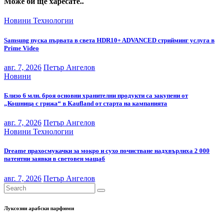
Може би ще харесате..
Новини
Технологии
Samsung пуска първата в света HDR10+ ADVANCED стрийминг услуга в
Prime Video
авг. 7, 2026
Петър Ангелов
Новини
Близо 6 млн. броя основни хранителни продукти са закупени от
„Кошница с грижа“ в Kaufland от старта на кампанията
авг. 7, 2026
Петър Ангелов
Новини
Технологии
Dreame прахосмукачки за мокро и сухо почистване надхвърлиха 2 000
патентни заявки в световен мащаб
авг. 7, 2026
Петър Ангелов
Луксозни арабски парфюми