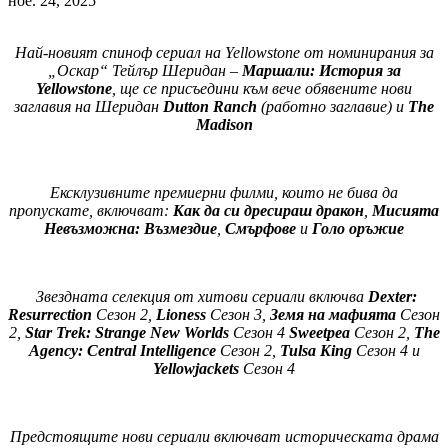
ное. 24, 2025
Най-новият спиноф сериал
на Yellowstone от номинирания за
„Оскар“
Тейлър Шеридан
–
Маршали: История за
Yellowstone
, ще се присъедини към вече
обявените нови
заглавия на Шеридан
Dutton Ranch
(работно заглавие) и
The
Madison
Ексклузивните премиерни филми, които не бива да
пропускате, включват:
Как да си дресираш дракон
,
Мисията
Невъзможна: Възмездие
,
Смърфове
и
Голо оръжие
Звездната селекция от хитови сериали включва
Dexter:
Resurrection
Сезон 2,
Lioness
Сезон 3,
Земя на мафията
Сезон
2,
Star Trek: Strange New Worlds
Сезон 4
Sweetpea
Сезон 2,
The
Agency: Central Intelligence
Сезон 2,
Tulsa King
Сезон 4 и
Yellowjackets
Сезон 4
Предстоящите нови сериали включват историческата драма