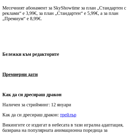
Месечният абонамент за SkyShowtime за план „Стандартен с
реклами“ е 3,99€, за план „Стандартен“ е 5,99€, а за план
„Премиум“ е 8,99€.
Бележки към редакторите
Премиерни дати
Как да си дресираш дракон
Наличен за стрийминг: 12 януари
Как да си дресираш дракон:
трейлър
Викингите се издигат в небесата в тази игрална адаптация,
базирана на популярната анимационна поредица за