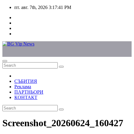
Skip
пт. авг. 7th, 2026
3:17:41 PM
to
content
СЪБИТИЯ
Реклама
ПАРТНЬОРИ
КОНТАКТ
Screenshot_20260624_160427