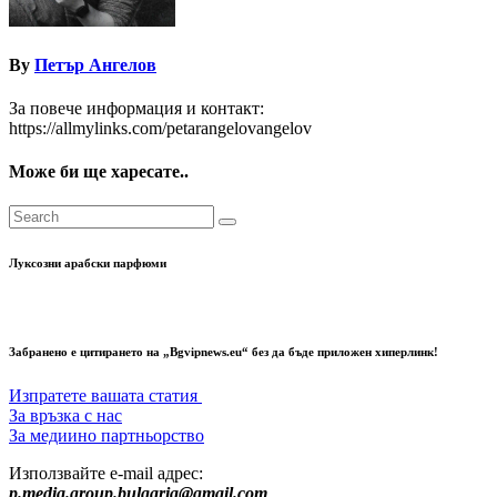
By
Петър Ангелов
За повече информация и контакт:
https://allmylinks.com/petarangelovangelov
Може би ще харесате..
Луксозни арабски парфюми
Забранено е цитирането на „Bgvipnews.eu“ без да бъде приложен хиперлинк!
Изпратете вашата статия
За връзка с нас
За медиино партньорство
Използвайте e-mail адрес:
p.media.group.bulgaria@gmail.com