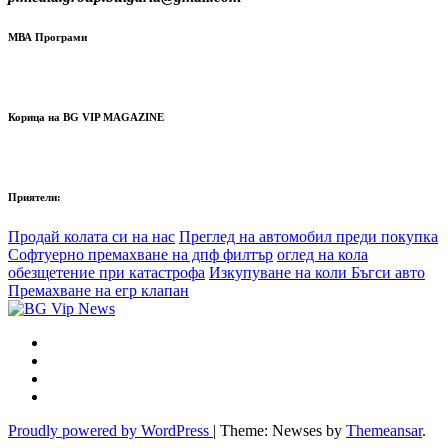
МВА Програми
Корица на BG VIP MAGAZINE
Приятели:
Продай колата си на нас
Преглед на автомобил преди покупка
Софтуерно премахване на дпф филтър
оглед на кола
обезщетение при катастрофа
Изкупуване на коли Бъгси авто
Премахване на егр клапан
Proudly powered by WordPress
|
Theme: Newses by
Themeansar
.