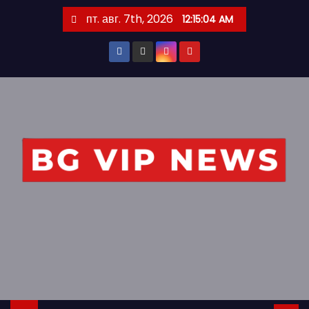
S
пт. авг. 7th, 2026
12:15:04 AM
k
i
p
t
o
c
o
n
t
e
n
t