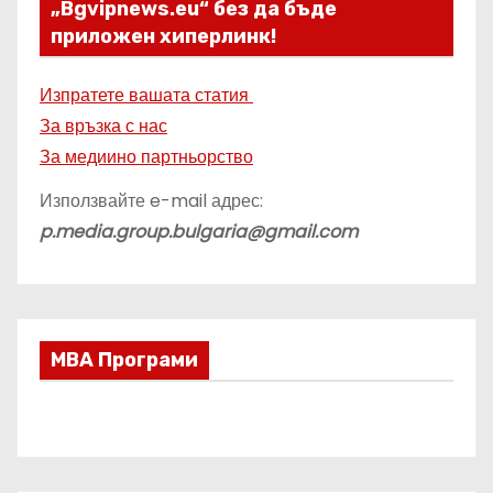
„Bgvipnews.eu“ без да бъде
приложен хиперлинк!
Изпратете вашата статия
За връзка с нас
За медиино партньорство
Използвайте e-mail адрес:
p.media.group.bulgaria@gmail.com
МВА Програми