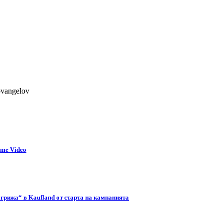
ovangelov
ime Video
 грижа“ в Kaufland от старта на кампанията