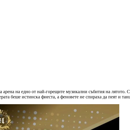
а арена на едно от най-горещите музикални събития на лятото.
рата беше истинска фиеста, а феновете не спираха да пеят и тан