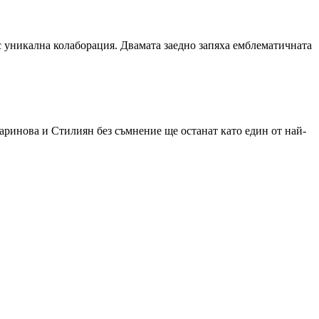
с уникална колаборация. Двамата заедно запяха емблематичната
аринова и Стилиян без съмнение ще останат като един от най-