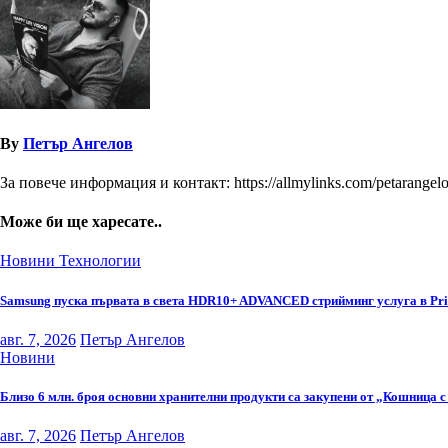
By
Петър Ангелов
За повече информация и контакт: https://allmylinks.com/petarangel
Може би ще харесате..
Новини
Технологии
Samsung пуска първата в света HDR10+ ADVANCED стрийминг услуга в Pr
авг. 7, 2026
Петър Ангелов
Новини
Близо 6 млн. броя основни хранителни продукти са закупени от „Кошница с
авг. 7, 2026
Петър Ангелов