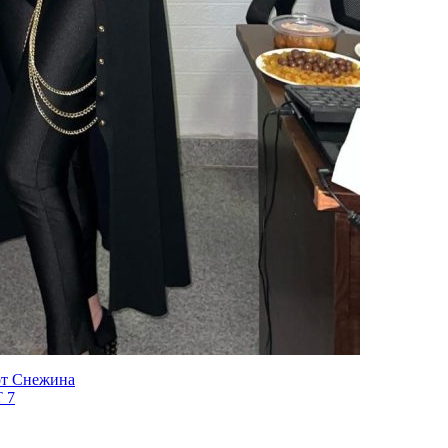
 от Снежина
T 7