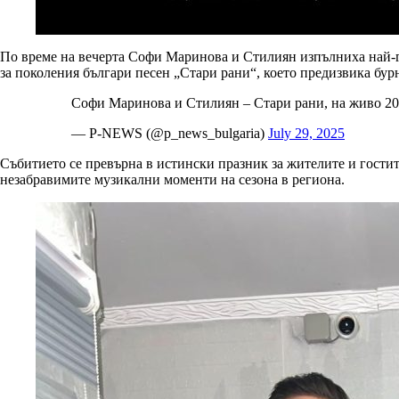
По време на вечерта Софи Маринова и Стилиян изпълниха най-го
за поколения българи песен „Стари рани“, което предизвика бу
Софи Маринова и Стилиян – Стари рани, на живо 2
— P-NEWS (@p_news_bulgaria)
July 29, 2025
Събитието се превърна в истински празник за жителите и гости
незабравимите музикални моменти на сезона в региона.