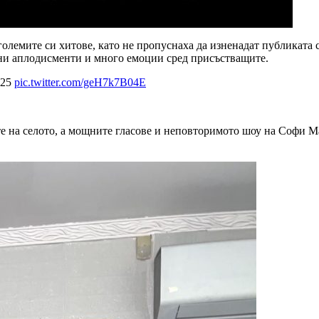
лемите си хитове, като не пропуснаха да изненадат публиката 
рни аплодисменти и много емоции сред присъстващите.
025
pic.twitter.com/geH7k7B04E
те на селото, а мощните гласове и неповторимото шоу на Софи М