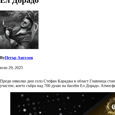
Ел Дорадо
By
Петър Ангелов
юли 29, 2025
Преди няколко дни село Стефан Караджа в област Главница стан
участие, което събра над 700 души на басейн Ел Дорадо. Атмосфе