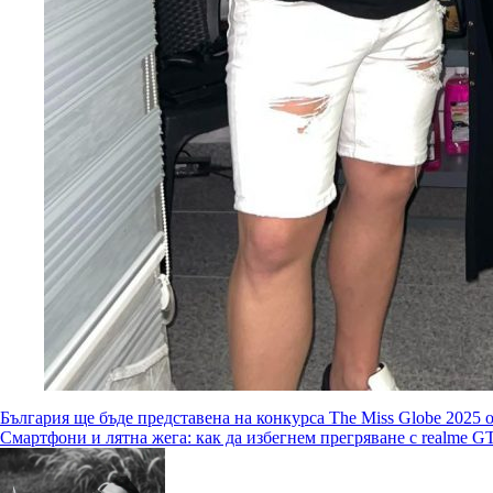
Навигация
България ще бъде представена на конкурса The Miss Globe 2025
Смартфони и лятна жега: как да избегнем прегряване с realme G