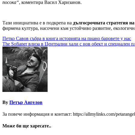
посока“
, коментира Васил Харизанов.
Тази инициатива е в подкрепа на
дългосрочната стратегия на
фирмена култура, насочени към устойчиво развитие, екологична
Навигация
Петко Савов събра в книга историята на пиано баровете у нас
The Sofianer влиза в Централни хали с нов обект и специален п
By
Петър Ангелов
За повече информация и контакт: https://allmylinks.com/petarange
Може би ще харесате..