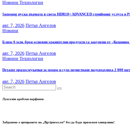
Новини
Технологии
Samsung пуска първата в света HDR10+ ADVANCED стрийминг услуга в P
авг. 7, 2026
Петър Ангелов
Новини
Близо 6 млн. броя основни хранителни продукти са закупени от „Кошница 
авг. 7, 2026
Петър Ангелов
Новини
Технологии
Dreame прахосмукачки за мокро и сухо почистване надхвърлиха 2 000 па
авг. 7, 2026
Петър Ангелов
Луксозни арабски парфюми
Забранено е цитирането на „Bgvipnews.eu“ без да бъде приложен хиперлинк!