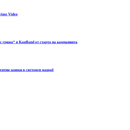
rime Video
с грижа“ в Kaufland от старта на кампанията
тентни заявки в световен мащаб