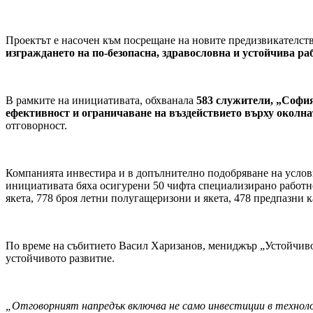
Проектът е насочен към посрещане на новите предизвикателств
изграждането на по-безопасна, здравословна и устойчива ра
В рамките на инициативата, обхванала
583 служители, „София
ефективност и ограничаване на въздействието върху околна
отговорност.
Компанията инвестира и в допълнително подобряване на услови
инициативата бяха осигурени 50 чифта специализирано работн
якета, 778 броя летни полугащеризони и якета, 478 предпазни 
По време на събитието Васил Харизанов, мениджър „Устойчивос
устойчивото развитие.
„Отговорният напредък включва не само инвестиции в техноло