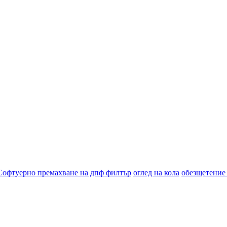
Софтуерно премахване на дпф филтър
оглед на кола
обезщетение