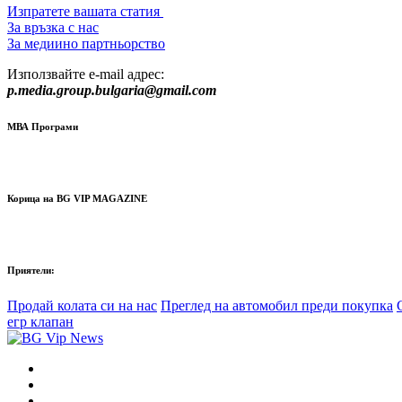
Изпратете вашата статия
За връзка с нас
За медиино партньорство
Използвайте e-mail адрес:
p.media.group.bulgaria@gmail.com
МВА Програми
Корица на BG VIP MAGAZINE
Приятели:
Продай колата си на нас
Преглед на автомобил преди покупка
егр клапан