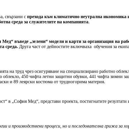
а, свързани с
прехода към климатично неутрална икономика и
ботна среда за служителите на компанията
.
 Мед“ въведе „зелени“ модели и карти за организация на ра
та среда.
Друга част от дейностите включваха обучения за екипа
ята на труд чрез осигуряване на специализирано работно облекл
о облекло, 450 чифта летни защитни обувки, 441 чифта зимни з
каски и 89 леярски костюма от трудногорима материя.
т“ в „София Мед“, представи проекта, постигнатите резултати 
гии и производствени процеси, но и последователна грижа за х