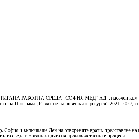
АПТИРАНА РАБОТНА СРЕДА „СОФИЯ МЕД“ АД“, насочен към по-н
те на Програма „Развитие на човешките ресурси“ 2021–2027, с
гр. София и включваше Ден на отворените врати, представяне на
тната среда и организацията на производствените процеси.