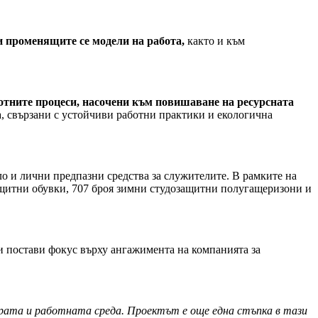
 променящите се модели на работа,
както и към
ботните процеси, насочени към повишаване на ресурсната
, свързани с устойчиви работни практики и екологична
о и лични предпазни средства за служителите. В рамките на
ащитни обувки, 707 броя зимни студозащитни полугащеризони и
и постави фокус върху ангажимента на компанията за
ората и работната среда. Проектът е още една стъпка в тази