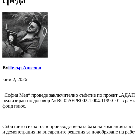
среда
By
Петър Ангелов
юни 2, 2026
„София Мед“ проведе заключително събитие по проект „АД
реализиран по договор № BG05SFPR002-1.004-1199-C01 в рамки
фонд плюс.
Събитието се състоя в производствената база на компанията в 
и демонстрация на внедрените решения за подобряване на рабо