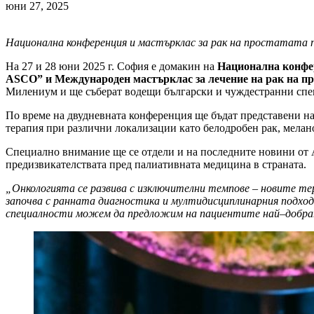
юни 27, 2025
Национална
конференция
и
мастърклас
за
рак
на
простатата
На 27 и 28 юни 2025 г. София е домакин на
Националн
а
конфе
ASCO
”
и
Международ
ен
мастърклас
за
лечение
на
рак
на
пр
Милениум и ще съберат водещи български и чуждестранни спец
По време на двудневната конференция ще бъдат представени н
терапия при различни локализации като белодробен рак, мелано
Специално внимание ще се отдели и на последните новини от 
предизвикателствата пред палиативната медицина в страната.
„
Онкологията
се
развива
с
изключителни
темпове
–
новите
те
започва
с
ранната
диагностика
и
мултидисциплинарния
подход
специалности
можем
да
предложим
на
пациентите
най
–
добр