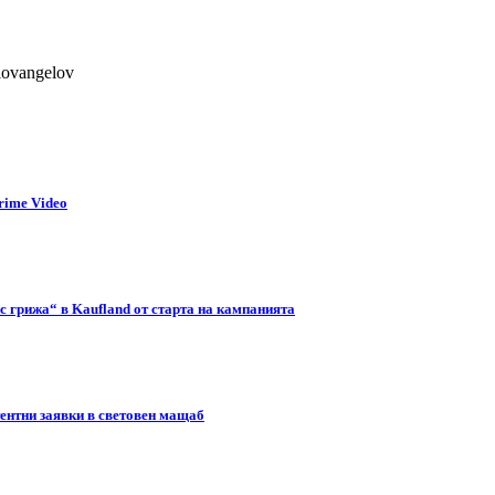
lovangelov
rime Video
с грижа“ в Kaufland от старта на кампанията
тентни заявки в световен мащаб