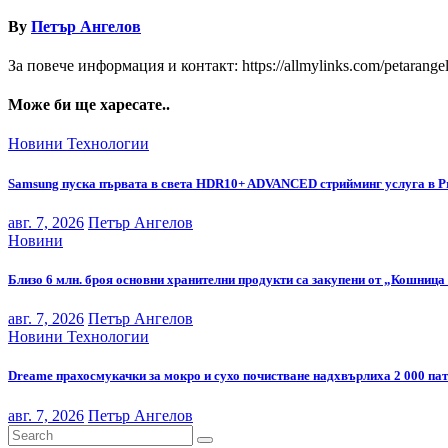
By
Петър Ангелов
За повече информация и контакт: https://allmylinks.com/petarange
Може би ще харесате..
Новини
Технологии
Samsung пуска първата в света HDR10+ ADVANCED стрийминг услуга в P
авг. 7, 2026
Петър Ангелов
Новини
Близо 6 млн. броя основни хранителни продукти са закупени от „Кошница 
авг. 7, 2026
Петър Ангелов
Новини
Технологии
Dreame прахосмукачки за мокро и сухо почистване надхвърлиха 2 000 па
авг. 7, 2026
Петър Ангелов