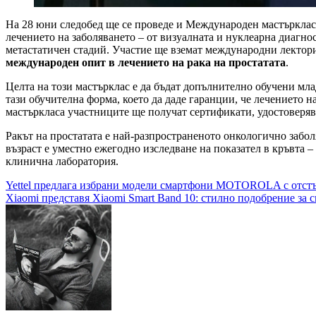
На 28 юни следобед ще се проведе и Международен мастърклас з
лечението на заболяването – от визуалната и нуклеарна диагно
метастатичен стадий. Участие ще вземат международни лектори
международен
опит
в
лечението
на
рака
на
простатата
.
Целта на този мастърклас е да бъдат допълнително обучени мл
тази обучителна форма, което да даде гаранции, че лечението н
мастъркласа участниците ще получат сертификати, удостоверя
Ракът на простатата е най-разпространеното онкологично забол
възраст е уместно ежегодно изследване на показател в кръвта 
клинична лаборатория.
Навигация
Yettel предлага избрани модели смартфони MOTOROLA с отстъп
Xiaomi представя Xiaomi Smart Band 10: стилно подобрение за 