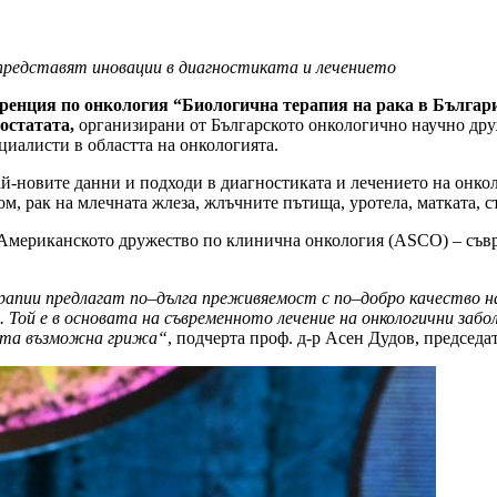
представят
иновации
в
диагностиката
и
лечението
ренция
по
онкология
“
Биологична
терапия
на
рака
в
Българ
остатата
,
организирани от Българското онкологично научно дру
иалисти в областта на онкологията.
ай-новите данни и подходи в диагностиката и лечението на онк
м, рак на млечната жлеза, жлъчните пътища, уротела, матката, с
Американското дружество по клинична онкология (ASCO) – съвр
рапии
предлагат
по
–
дълга
преживяемост
с
по
–
добро
качество
н
.
Той
е
в
основата
на
съвременното
лечение
на
онкологични
забо
ата
възможна
гриж
а
“
, подчерта проф. д-р Асен Дудов, председ