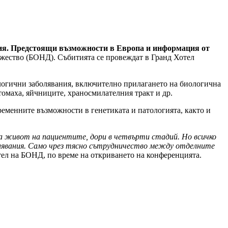
ия
.
Предстоящи
възможности
в
Европа
и
информация
от
жество (БОНД). Събитията се провеждат в Гранд Хотел
ологични заболявания, включително прилагането на биологична
томаха, яйчниците, храносмилателния тракт и др.
еменните възможности в генетиката и патологията, както и
а
живот
на
пациентите
,
дори
в
четвърти
стадий
.
Но
всичко
лявания
.
Само
чрез
тясно
сътрудничество
между
отделните
ател на БОНД, по време на откриването на конференцията.