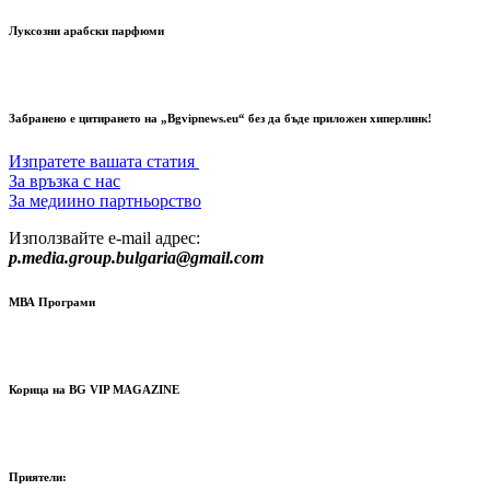
Луксозни арабски парфюми
Забранено е цитирането на „Bgvipnews.eu“ без да бъде приложен хиперлинк!
Изпратете вашата статия
За връзка с нас
За медиино партньорство
Използвайте e-mail адрес:
p.media.group.bulgaria@gmail.com
МВА Програми
Корица на BG VIP MAGAZINE
Приятели: