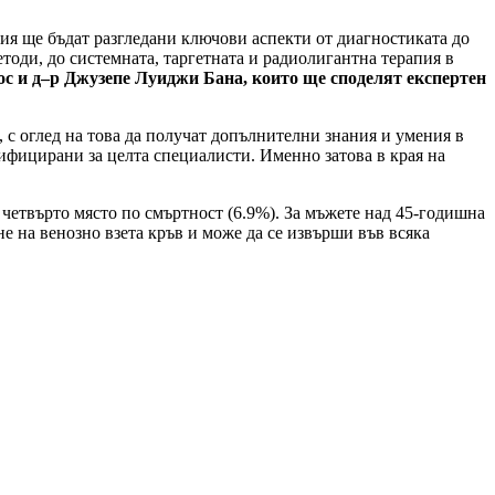
сия ще бъдат разгледани ключови аспекти от диагностиката до
тоди, до системната, таргетната и радиолигантна терапия в
ос
и
д
–
р
Джузепе
Луиджи
Бан
а
,
които
ще
споделят
експертен
 с оглед на това да получат допълнителни знания и умения в
тифицирани за целта специалисти. Именно затова в края на
 четвърто място по смъртност (6.9%). За мъжете над 45-годишна
е на венозно взета кръв и може да се извърши във всяка