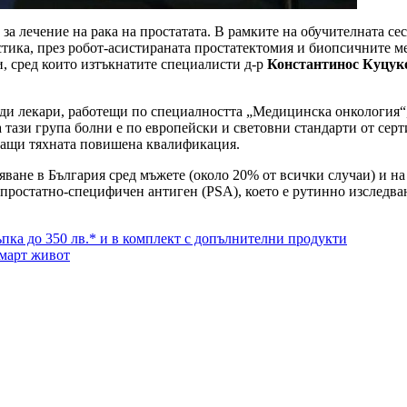
а лечение на рака на простатата. В рамките на обучителната се
стика, през робот-асистираната простатектомия и биопсичните ме
, сред които изтъкнатите специалисти д-р
Константинос
Куцук
ади лекари, работещи по специалността „Медицинска онкология“,
а тази група болни е по европейски и световни стандарти от сер
ващи тяхната повишена квалификация.
яване в България сред мъжете (около 20% от всички случаи) и на
– простатно-специфичен антиген (PSA), което е рутинно изследван
ка до 350 лв.* и в комплект с допълнителни продукти
смарт живот