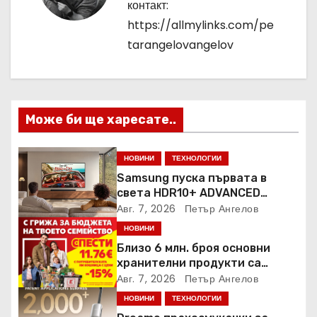
ц
контакт:
https://allmylinks.com/pe
и
tarangelovangelov
я
Може би ще харесате..
НОВИНИ
ТЕХНОЛОГИИ
Samsung пуска първата в
света HDR10+ ADVANCED
стрийминг услуга в Prime
Авг. 7, 2026
Петър Ангелов
Video
НОВИНИ
Близо 6 млн. броя основни
хранителни продукти са
закупени от „Кошница с
Авг. 7, 2026
Петър Ангелов
грижа“ в Kaufland от старта на
НОВИНИ
ТЕХНОЛОГИИ
кампанията