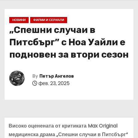
НОВИНИ
ФИЛМИ И СЕРИАЛИ
„Спешни случаи в
Питсбърг” с Ноа Уайли е
подновен за втори сезон
By
Петър Ангелов
фев. 23, 2025
Високо оценената от критиката Max Original
медицинска драма „Спешни случаи в Питсбърг“