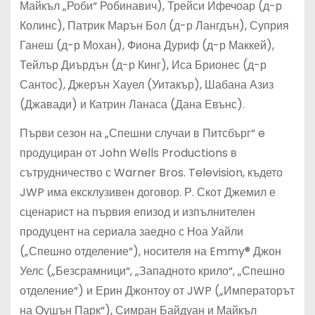
Майкъл „Роби“ Робинавич), Трейси Ифечоар (д-р
Колинс), Патрик Марън Бол (д-р Лангдън), Суприя
Ганеш (д-р Мохан), Фиона Дуриф (д-р Маккей),
Тейлър Диърдън (д-р Кинг), Иса Брионес (д-р
Сантос), Джерън Хауел (Уитакър), Шабана Азиз
(Джавади) и Катрин Ланаса (Дана Евънс).
Първи сезон на „Спешни случаи в Питсбърг“ e
продуциран от John Wells Productions в
сътрудничество с Warner Bros. Television, където
JWP има ексклузивен договор. Р. Скот Джемил е
сценарист на първия епизод и изпълнителен
продуцент на сериала заедно с Ноа Уайли
(„Спешно отделение“), носителя на Emmy® Джон
Уелс („Безсрамници“, „Западното крило“, „Спешно
отделение“) и Ерин Джонтоу от JWP („Императорът
на Оушън Парк“), Симран Байдуан и Майкъл