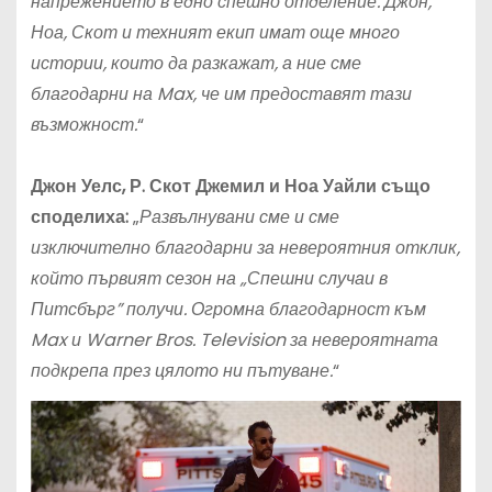
напрежението в едно спешно отделение. Джон,
Ноа, Скот и техният екип имат още много
истории, които да разкажат, а ние сме
благодарни на Max, че им предоставят тази
възможност.
“
Джон Уелс, Р. Скот Джемил и Ноа Уайли също
споделиха:
„
Развълнувани сме и сме
изключително благодарни за невероятния отклик,
който първият сезон на „Спешни случаи в
Питсбърг” получи. Огромна благодарност към
Max и Warner Bros. Television за невероятната
подкрепа през цялото ни пътуване.
“