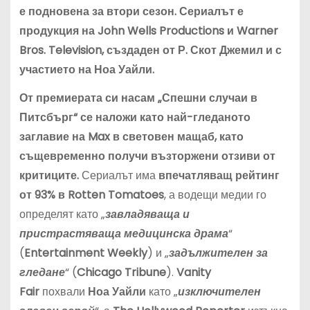
е подновена за втори сезон. Сериалът е
продукция на John Wells Productions и Warner
Bros. Television, създаден от Р. Скот Джемил и с
участието на Ноа Уайли.
От премиерата си насам „Спешни случаи в
Питсбърг“ се наложи като най-гледаното
заглавие на Max в световен мащаб, като
същевременно получи възторжени отзиви от
критиците.
Сериалът има
впечатляващ рейтинг
от 93% в Rotten Tomatoes
, а водещи медии го
определят като „
завладяваща и
пристрастяваща медицинска драма
“
(
Entertainment Weekly
) и „
задължителен за
гледане
“ (
Chicago Tribune
).
Vanity
Fair
похвали
Ноа Уайли
като „
изключителен