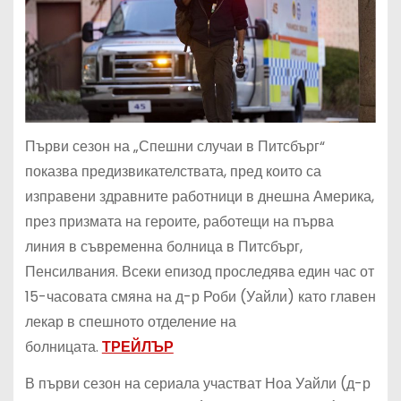
Първи сезон на „Спешни случаи в Питсбърг“
показва предизвикателствата, пред които са
изправени здравните работници в днешна Америка,
през призмата на героите, работещи на първа
линия в съвременна болница в Питсбърг,
Пенсилвания. Всеки епизод проследява един час от
15-часовата смяна на д-р Роби (Уайли) като главен
лекар в спешното отделение на
болницата.
ТРЕЙЛЪР
В първи сезон на сериала участват Ноа Уайли (д-р