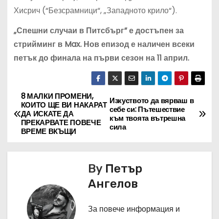
Хисрич (“Безсрамници“, „Западното крило“).
„Спешни случаи в Питсбърг” е достъпен за
стрийминг в Max. Нов епизод е наличен всеки
петък до финала на първи сезон на 11 април.
8 МАЛКИ ПРОМЕНИ,
Н
Изкуството да вярваш в
КОИТО ЩЕ ВИ НАКАРАТ
себе си: Пътешествие
ДА ИСКАТЕ ДА
а
към твоята вътрешна
ПРЕКАРВАТЕ ПОВЕЧЕ
сила
ВРЕМЕ ВКЪЩИ
в
и
By
Петър
г
Ангелов
а
За повече информация и