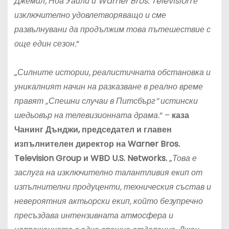
Джемил, Ноа Уайли и Warner Bros. Television е
изключително удовлетворяващо и сме
развълнувани да продължим това пътешествие с
още един сезон.
“
„
Силните истории, реалистичната обстановка и
уникалният начин на разказване в реално време
правят „Спешни случаи в Питсбърг“ истински
шедьовър на телевизионната драма.
“ –
каза
Чанинг Дънджи, председател и главен
изпълнителен директор на Warner Bros.
Television Group и WBD U.S. Networks.
„
Това е
заслуга на изключително талантливия екип от
изпълнителни продуценти, техническия състав и
невероятния актьорски екип, който безупречно
пресъздава интензивната атмосфера и