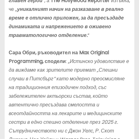
главен герой
“, а
The Hollywood Reporter
изтъкна,
че „
уникалният начин на разказване в реално
време е отлично приложен, за да пресъздаде
динамиката и напрежението в оживено
травматологично отделение.
“
Сара Обри, ръководител на Max Original
Programming, сподели
: „
Истинско удоволствие е
да виждаме как зрителите приемат „Спешни
случаи в Питсбърг“ като модерно преосмисляне
на традиционния епизодичен подход, със
забележителен актьорски състав, който
автентично пресъздава смелостта и
всеотдайността на лекарите и медицинските
сестри в едно спешно отделение през 2025 г.
Сътрудничеството ни с Джон Уелс, Р. Скот