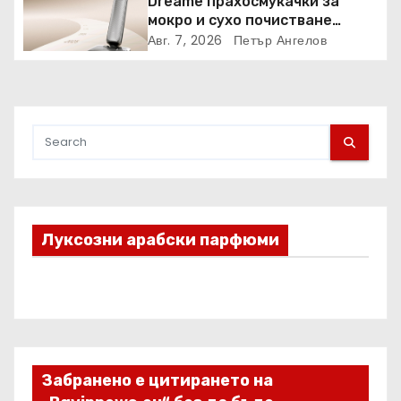
Dreame прахосмукачки за
мокро и сухо почистване
надхвърлиха 2 000 патентни
Авг. 7, 2026
Петър Ангелов
заявки в световен мащаб
Луксозни арабски парфюми
Забранено е цитирането на