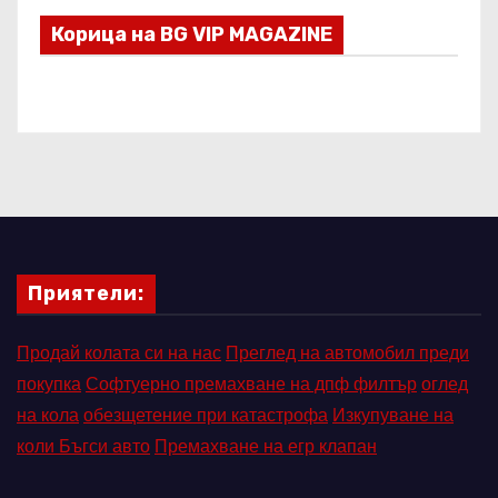
Корица на BG VIP MAGAZINE
Приятели:
Продай колата си на нас
Преглед на автомобил преди
покупка
Софтуерно премахване на дпф филтър
оглед
на кола
обезщетение при катастрофа
Изкупуване на
коли Бъгси авто
Премахване на егр клапан