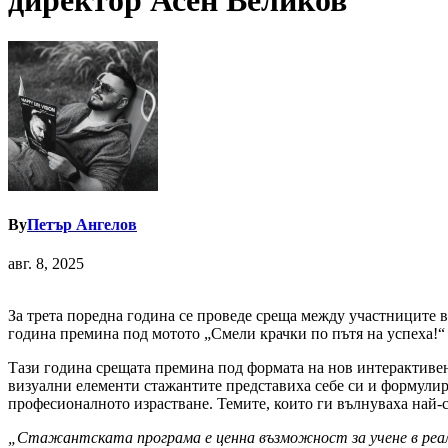
директор Асен Великов
By
Петър Ангелов
авг. 8, 2025
За трета поредна година се проведе среща между участниците 
година премина под мотото „Смели крачки по пътя на успеха!“
Тази година срещата премина под формата на нов интерактивен
визуални елементи стажантите представиха себе си и формулир
професионалното израстване. Темите, които ги вълнуваха най-
„Стажантската програма е ценна възможност за учене в реалн