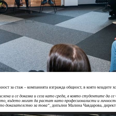
ност за стаж – компанията изгражда общност, в която младите хо
а и се доказва и сега като среда, в която студентите да се 
място, където могат да растат като професионалисти и лично
ото доказателство за това“,
допълни Малина Чавдарова, директ