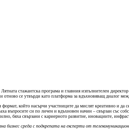
в Лятната стажантска програма и главния изпълнителен директор 
 и отново се утвърди като платформа за вдъхновяващ диалог меж
 формат, който насърчи участниците да мислят креативно и да се
аха въпросите си по личен и вдъхновен начин – свързан със соб
силно, бяха свързани с кариерното развитие, иновациите, инфра
а бизнес среда с подкрепата на експерти от телекомуникационн