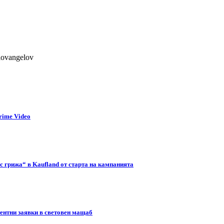
lovangelov
rime Video
с грижа“ в Kaufland от старта на кампанията
тентни заявки в световен мащаб