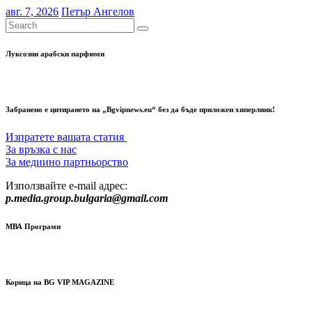
авг. 7, 2026
Петър Ангелов
Луксозни арабски парфюми
Забранено е цитирането на „Bgvipnews.eu“ без да бъде приложен хиперлинк!
Изпратете вашата статия
За връзка с нас
За медиино партньорство
Използвайте e-mail адрес:
p.media.group.bulgaria@gmail.com
МВА Програми
Корица на BG VIP MAGAZINE