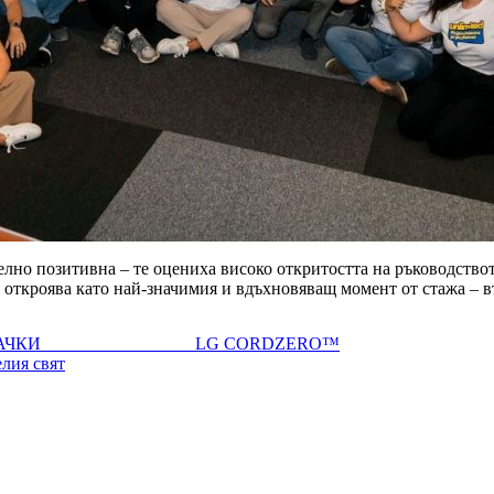
лно позитивна – те оцениха високо откритостта на ръководствот
 откроява като най-значимия и вдъхновяващ момент от стажа – в
РАХОСМУКАЧКИ LG CORDZERO™
елия свят