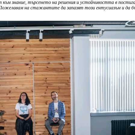
към знание, търсенето на решения и устойчивостта в постига
 Пожелавам на стажантите да запазят този ентусиазъм и да бъда