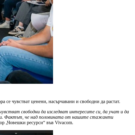
ра се чувстват ценени, насърчавани и свободни да растат.
чувстват свободни да изследват интересите си, да учат и да
сти. Фактът, че над половината от нашите стажанти
ор „Човешки ресурси“ във Vivacom.