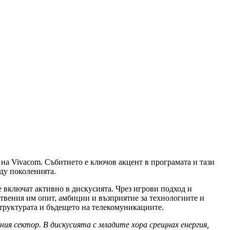
на Vivacom. Събитието е ключов акцент в програмата и тази
ду поколенията.
 включат активно в дискусията. Чрез игрови подход и
ствения им опит, амбиции и възприятие за технологиите и
структурата и бъдещето на телекомуникациите.
ия сектор. В дискусията с младите хора срещнах енергия,