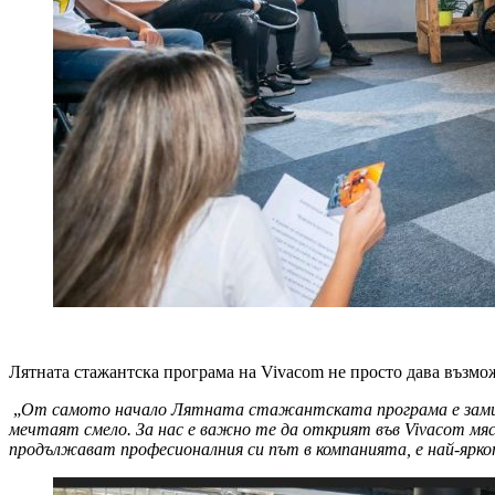
Лятната стажантска програма на Vivacom не просто дава възмож
„
От самото начало Лятната стажантската програма е замислен
мечтаят смело. За нас е важно те да открият във Vivacom 
продължават професионалния си път в компанията, е най-ярк