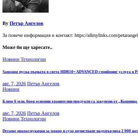
By
Петър Ангелов
За повече информация и контакт: https://allmylinks.com/petarange
Може би ще харесате..
Новини
Технологии
Samsung пуска първата в света HDR10+ ADVANCED стрийминг услуга в P
авг. 7, 2026
Петър Ангелов
Новини
Близо 6 млн. броя основни хранителни продукти са закупени от „Кошница 
авг. 7, 2026
Петър Ангелов
Новини
Технологии
Dreame прахосмукачки за мокро и сухо почистване надхвърлиха 2 000 па