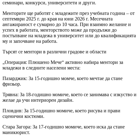
семинари, конкурси, университети и други.
Менторите ще работят с младежите през учебната година – от
септември 2025 г. до края на юни 2026 г. Месечната
ангажираност е сумарно до 10 часа. При взаимно желание и
успех в работата, менторството може да продължи до
постъпване на младежа в университет или до квалификацията
му и започване на работа.
Търсят се ментори в различни градове и области
„Операция: Плюшено Мече“ активно набира ментори за
младежи в следните населени места:
Пазарджик: За 15-годишно момче, което мечтае да стане
фризьор.
Трявна: За 18-годишно момиче, което се занимава с изкуство и
желае да учи интериорен дизайн.
Пловдив: За 15-годишно момиче, което рисува и прави
сценични костюми.
Стара Загора: За 17-годишно момиче, което иска да стане
маникюрист.