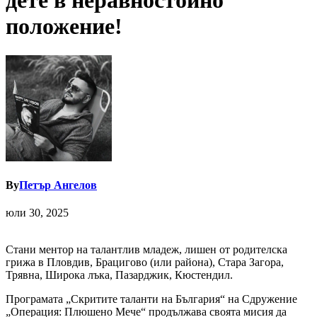
дете в неравностойно
положение!
By
Петър Ангелов
юли 30, 2025
Стани ментор на талантлив младеж, лишен от родителска
грижа в Пловдив, Брацигово (или района), Стара Загора,
Трявна, Широка лъка, Пазарджик, Кюстендил.
Програмата „Скритите таланти на България“ на Сдружение
„Операция: Плюшено Мече“ продължава своята мисия да