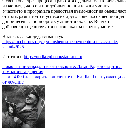
Освен това, чрез процеса и работата с децата, менторите също
израстват, учат се и придобиват нови и важни умения.
Участието в програмата предоставя възможност да бъдеш част
от пътя, развитието и успеха на друго човешко същество и да
допринесеш за по-добрия му живот и бъдеще. Всички
доброволци ще получат и сертификат за своето участие.
Виж как да кандидатстваш тук:
https://timeheroes.org/bg/pliusheno-meche/mentor-detsa-skritite-
talanti-2025
Източник:
https://podkrepi.com/stani-metor
Навигация
Помощ за пострадалите от пожарите: Лазар Радков стартира
кампания за дарения
Над 24 000 лева дариха клиентите на Kaufland на нуждаещи се
от лечение