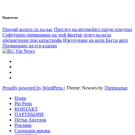
Приятели:
Продай колата си на нас
Преглед на автомобил преди покупка
Софтуерно премахване на дпф филтър
оглед на кола
обезщетение при катастрофа
Изкупуване на коли Бъгси авто
Премахване на егр клапан
Proudly powered by WordPress
|
Theme: Newses by
Themeansar
.
Home
Pin Posts
КОНТАКТ
ПАРТНЬОРИ
Петър Ангелов
Реклама
Социални мрежи