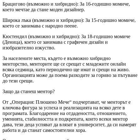
Брацигово (възможно и хибридно): За 16-годишно момиче,
което мечтае да стане моден дизайнер.
Широка лъка (възможно и хибридно): За 15-годишно момиче,
което се занимава с народно пеене.
Кюстендил (възможно и хибридно): За 18-годишно момиче
(Деница), което се занимава с графичен дизайн и
изобразително изкуство.
За населените места, където е възможно хибридно
менторство, менторите ще се срещат с младежите онлайн
всяка седмица, като периодично ще имат и срещи на живо.
Организацията може да поема разходите за гориво за пътуване
до тези срещи.
Защо да станеш ментор?
От „Операция: Плюшено Мече“ подчертават, че менторът е
ключова фигура за успеха и реализацията на всяко дете в
програмата. Благодарение на отдадеността, отношението,
уменията, стабилността и подкрепата, които всеки ментор
дава, тези деца успяват да влязат в университет, да си намерят
работа и да станат самостоятелни хора.