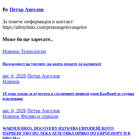
By
Петър Ангелов
За повече информация и контакт:
https://allmylinks.com/petarangelovangelov
Може би ще харесате..
Новини
Технологии
Надеждност на уредите, на която можете да разчитате
авг. 6, 2026
Петър Ангелов
Новини
18 тона храна за кучетата в столичните приюти дари Kaufland за година
и половина
авг. 6, 2026
Петър Ангелов
Новини
Филми и сериали
WARNER BROS. DISCOVERY ИЗЛЪЧВА ЕВРОПЕЙСКОТО
ПЪРВЕНСТВО ПО ЛЕКА АТЛЕТИКА ПРЯКО ПО ЕВРОСПОРТ И В
НВО Мах