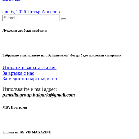
авг. 6, 2026
Петър Ангелов
Луксозни арабски парфюми
Забранено е цитирането на „Bgvipnews.eu“ без да бъде приложен хиперлинк!
Изпратете вашата статия
За връзка с нас
За медиино партньорство
Използвайте e-mail адрес:
p.media.group.bulgaria@gmail.com
МВА Програми
Корица на BG VIP MAGAZINE