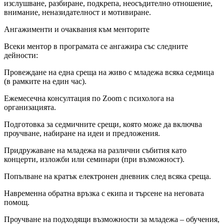
изслушване, разбиране, подкрепа, неосъдително отношение,
внимание, неназидателност и мотивиране.
Ангажименти и очаквания към менторите
Всеки ментор в програмата се ангажира със следните
дейности:
Провеждане на една среща на живо с младежа всяка седмица
(в рамките на един час).
Ежемесечна консултация по Zoom с психолога на
организацията.
Подготовка за седмичните срещи, която може да включва
проучване, набиране на идеи и предложения.
Придружаване на младежа на различни събития като
концерти, изложби или семинари (при възможност).
Попълване на кратък електронен дневник след всяка среща.
Навременна обратна връзка с екипа и търсене на неговата
помощ.
Проучване на подходящи възможности за младежа – обучения,