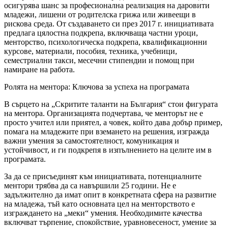
осигурява шанс за професионална реализация на даровити
младежи, лишени от родителска грижа или живеещи в
рискова среда. От създаването си през 2017 г. инициативата
предлага цялостна подкрепа, включваща частни уроци,
менторство, психологическа подкрепа, квалификационни
курсове, материали, пособия, техника, учебници,
семестриални такси, месечни стипендии и помощ при
намиране на работа.
Ролята на ментора: Ключова за успеха на програмата
В сърцето на „Скритите таланти на България“ стои фигурата
на ментора. Организацията подчертава, че менторът не е
просто учител или приятел, а човек, който дава добър пример,
помага на младежите при вземането на решения, изгражда
важни умения за самостоятелност, комуникация и
устойчивост, и ги подкрепя в изпълнението на целите им в
програмата.
За да се присъединят към инициативата, потенциалните
ментори трябва да са навършили 25 години. Не е
задължително да имат опит в конкретната сфера на развитие
на младежа, тъй като основната цел на менторството е
изграждането на „меки“ умения. Необходимите качества
включват търпение, спокойствие, уравновесеност, умение за