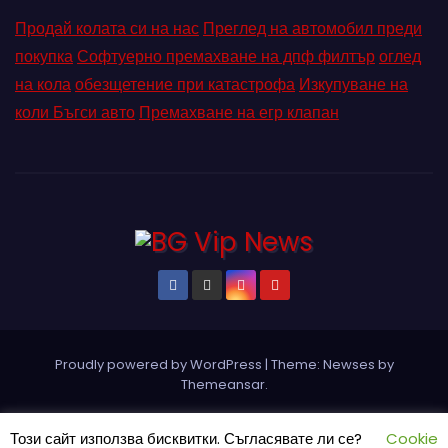
Продай колата си на нас
Преглед на автомобил преди
покупка
Софтуерно премахване на дпф филтър
оглед
на кола
обезщетение при катастрофа
Изкупуване на
коли Бъгси авто
Премахване на егр клапан
Proudly powered by WordPress
|
Theme: Newses by
Themeansar
.
Home
Pin Posts
КОНТАКТ
ПАРТНЬОРИ
Петър Ангелов
Този сайт използва бисквитки. Съгласявате ли се?
Cookie