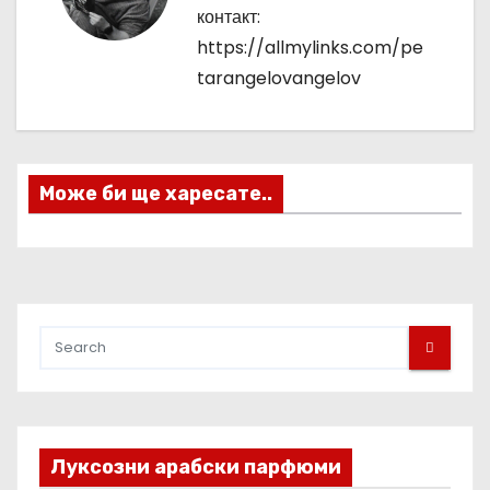
контакт:
а
https://allmylinks.com/pe
ц
tarangelovangelov
и
я
Може би ще харесате..
Луксозни арабски парфюми