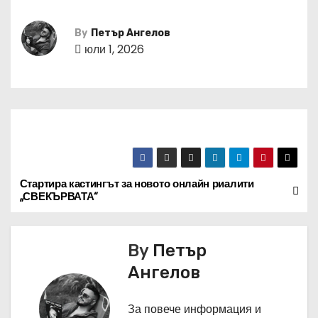
By
Петър Ангелов
юли 1, 2026
Стартира кастингът за новото онлайн риалити
Н
„СВЕКЪРВАТА“
а
в
By
Петър
Ангелов
и
г
За повече информация и