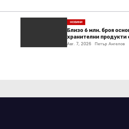
НОВИНИ
Близо 6 млн. броя осн
хранителни продукти 
ideo
закупени от „Кошница
Авг. 7, 2026
Петър Ангелов
в Kaufland от старта н
кампанията
ни