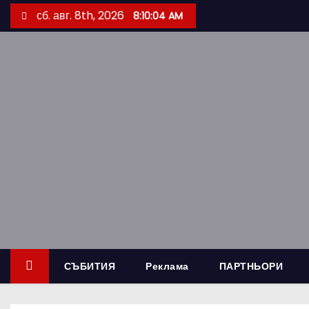
S
сб. авг. 8th, 2026
8:10:05 AM
k
i
p
t
o
c
o
n
t
e
n
t
СЪБИТИЯ
Реклама
ПАРТНЬОРИ