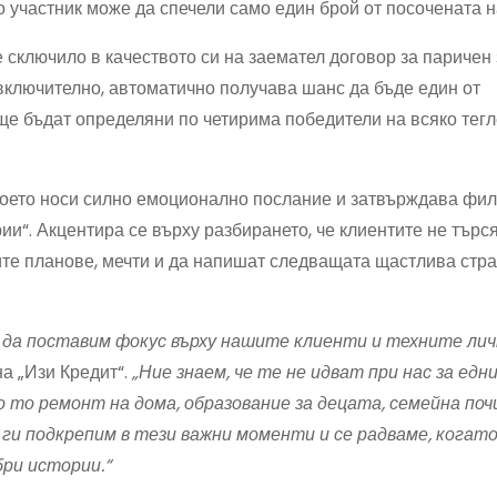
то участник може да спечели само един брой от посочената н
 сключило в качеството си на заемател договор за паричен 
г. включително, автоматично получава шанс да бъде един от
е бъдат определяни по четирима победители на всяко тегл
 което носи силно емоционално послание и затвърждава фи
ии“. Акцентира се върху разбирането, че клиентите не търс
те планове, мечти и да напишат следващата щастлива стр
 да поставим фокус върху нашите клиенти и техните лич
а „Изи Кредит“.
„Ние знаем, че те не идват при нас за едн
о то ремонт на дома, образование за децата, семейна поч
 ги подкрепим в тези важни моменти и се радваме, когат
ри истории.“