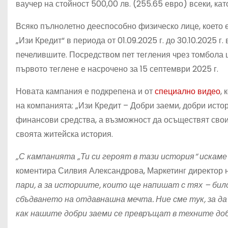
ваучер на стойност 500,00 лв. (255.65 евро) всеки, ка
Всяко пълнолетно дееспособно физическо лице, което е
„Изи Кредит“ в периода от 01.09.2025 г. до 30.10.2025 
печелившите. Посредством пет тегления чрез томбола щ
първото теглене е насрочено за 15 септември 2025 г.
Новата кампания е подкрепена и от
специално видео
,
на компанията: „Изи Кредит – Добри заеми, добри истор
финансови средства, а възможност да осъществят свои
своята житейска история.
„С кампанията „Ти си героят в тази история“ искаме
коментира Силвия Александрова, Маркетинг директор н
пари, а за историите, които ще напишат с тях – бил
сбъдването на отдавнашна мечта. Ние сме тук, за да
как нашите добри заеми се превръщат в техните доб