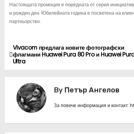
Настоящата промоция е поредната от серия инициативи 
и рожден ден. Юбилейната година е посветена на клиен
партньорство.
Vivacom предлага новите фотографски
Н
флагмани Huawei Pura 80 Pro и Huawei Pur
а
Ultra
в
и
By
Петър Ангелов
г
За повече информация и контакт: 
а
ц