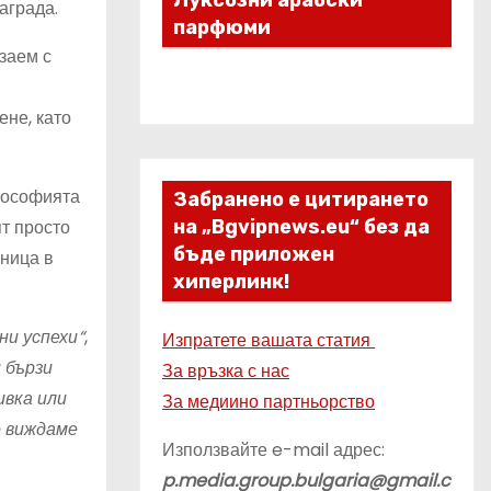
Луксозни арабски
аграда.
парфюми
заем с
ене, като
лософията
Забранено е цитирането
ят просто
на „Bgvipnews.eu“ без да
бъде приложен
аница в
хиперлинк!
ни успехи“
,
Изпратете вашата статия
и бързи
За връзка с нас
ивка или
За медиино партньорство
о виждаме
Използвайте e-mail адрес:
p.media.group.bulgaria@gmail.c