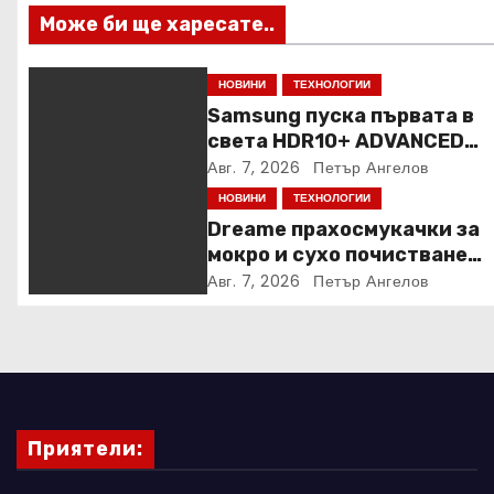
и
Може би ще харесате..
я
НОВИНИ
ТЕХНОЛОГИИ
Samsung пуска първата в
света HDR10+ ADVANCED
стрийминг услуга в Prime V
Авг. 7, 2026
Петър Ангелов
НОВИНИ
ТЕХНОЛОГИИ
Dreame прахосмукачки за
мокро и сухо почистване
надхвърлиха 2 000 патент
Авг. 7, 2026
Петър Ангелов
заявки в световен мащаб
Приятели: