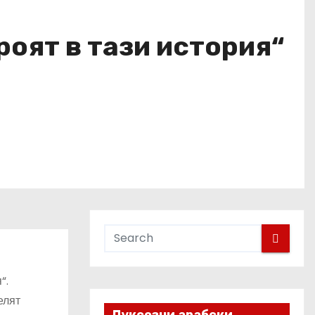
роят в тази история“
“.
елят