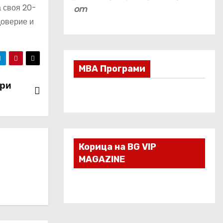
а своя 20-
om
доверие и
МВА Програми
ври
Корица на BG VIP
MAGAZINE