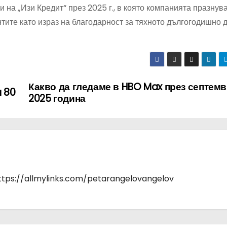
на „Изи Кредит“ през 2025 г., в която компанията празнув
тите като израз на благодарност за тяхното дългогодишно 
Какво да гледаме в HBO Max през септем
a 80
2025 година
https://allmylinks.com/petarangelovangelov