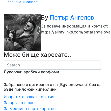
болница „Шейново“
By
Петър Ангелов
За повече информация и контакт:
https://allmylinks.com/petarangelov
Може би ще харесате..
Луксозни арабски парфюми
Забранено е цитирането на „Bgvipnews.eu“ без да
бъде приложен хиперлинк!
Изпратете вашата статия
За връзка с нас
За медиино партньорство