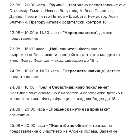
22.08 – 20:00 часа –
“К
учки
”
– театрално представление със
Станимир Гъмов , Невена Бозукова, Албена Павлова ,
Даниел Пеев и Петьо Петков – Шайбата. Режисьор Асен
Блатечки. Препоръчителен родителски контрол 16+
23.08 – 10:00 и 11:30 часа –
“Неродена мома”
,
детско
представление
23.08 – 16:00 часа –
„Най-лошите“
–
Фестивал за
съвременно българско и европейско детско и младежко
кино. Фокус Франция – вход свободен до 18 г.
24.08 – 10:00 и 11:30 часа –
“Червената шапчица”
,
детско
представление
24.08 – 16:00 –
“Бел и Себастиан
: ново поколение”
–
Фестивал за съвременно българско и европейско детско и
младежко кино. Фокус Франция – вход свободен до 18 г.
24.08 – 20:00 часа –
„
Пощенска кутия за приказки
“,
спектакъл.
25.08 – 20:00 часа –
“Женитба по обяви”
– театрално
представление с участието на Албена Колева, Валентин