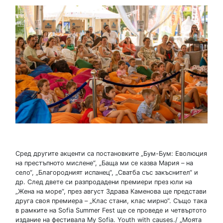
Сред другите акценти са постановките „Бум-Бум: Еволюция
на престъпното мислене“, „Баща ми се казва Мария – на
село“, „Благородният испанец“, „Сватба със закъснител“ и
др. След двете си разпродадени премиери през юли на
„Жена на море“, през август Здрава Каменова ще представи
друга своя премиера – „Клас стани, клас мирно“. Също така
в рамките на Sofia Summer Fest ще се проведе и четвъртото
издание на фестивала My Sofia. Youth with causes./ „Моята