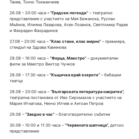
Танев, Тончо Токмакчиев
26.08 – 20:00 часа
– “Градски легенди”
– театрално
представление с участието на Мая Бежанска, Руслан
Мъйнов, Илияна Лазарова, Асен Лозанов, Светломир Радев
и Фахрадин Фахрадинов
27.08 – 20:00 часа –
“
Клас стани, клас мирно“
– премиера,
стендъп на Здрава Каменова
28.08 – 16:00 часа –
“Форца, Маестро”
– документален
филм за Маестро Виктор Чучков
28.08 – 17:30 часа –
“Къщичка край езерото”
– бебешки
театър
28.08 – 20:00 часа –
“Българската литература накратко”
,
театрална постановка от Иво Сиромахов с участието на
Мария Игнатова, Ненчо Илчев и Антоан Петров
29.08 –
“Заедно в час”
– благотворително събитие
30.08 – 10:00 и 11:30 часа –
“Червената шапчица”
,
детско
представление