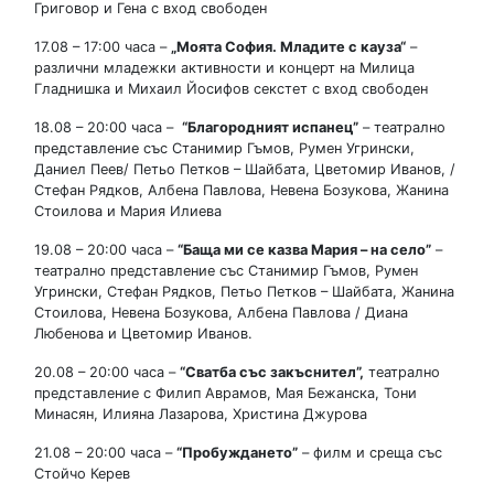
Григовор и Гена с вход свободен
17.08 – 17:00 часа –
„Моята София
.
Младите с кауза“
–
различни младежки активности и концерт на Милица
Гладнишка и Михаил Йосифов секстет с вход свободен
18.08 – 20:00 часа –
“Благородният испанец”
– театрално
представление със Станимир Гъмов, Румен Угрински,
Даниел Пеев/ Петьо Петков – Шайбата, Цветомир Иванов, /
Стефан Рядков, Албена Павлова, Невена Бозукова, Жанина
Стоилова и Мария Илиева
19.08 – 20:00 часа –
“Баща ми се казва Мария
–
на село”
–
театрално представление със Станимир Гъмов, Румен
Угрински, Стефан Рядков, Петьо Петков – Шайбата, Жанина
Стоилова, Невена Бозукова, Албена Павлова / Диана
Любенова и Цветомир Иванов.
20.08 – 20:00 часа –
“Сватба със закъснител”
,
театрално
представление с Филип Аврамов, Мая Бежанска, Тони
Минасян, Илияна Лазарова, Христина Джурова
21.08 – 20:00 часа –
“Пробуждането”
– филм и среща със
Стойчо Керев