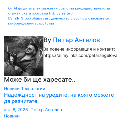
Навигация
От AI до дигитален маркетинг: започва кандидатстването за
стажантската програма Hub by Yettel
Shelly Group обяви сътрудничество с EcoFlow с първите си
ко-брандирани устройства
By
Петър Ангелов
За повече информация и контакт:
https://allmylinks.com/petarangelov
Може би ще харесате..
Новини
Технологии
Надеждност на уредите, на която можете
да разчитате
авг. 6, 2026
Петър Ангелов
Новини