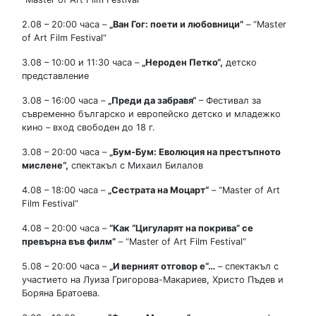
2.08 – 20:00 часа –
„
Ван Гог:
поети и любовници
”
– “Master
of Art Film Festival“
3.08 – 10:00 и 11:30 часа –
„
Нероден Петко
“,
детско
представление
3.08 – 16:00 часа –
„
Преди да забравя
“
– Фестивал за
съвременно българско и европейско детско и младежко
кино – вход свободен до 18 г.
3.08 – 20:00 часа –
„
Бум-Бум: Еволюция на престъпното
мислене“,
спектакъл с Михаил Билалов
4.08 – 18:00 часа –
„
Сестрата на Моцарт
“
– “Master of Art
Film Festival“
4.08 – 20:00 часа –
“Как “Цигуларят на покрива” се
превърна във филм”
– “Master of Art Film Festival“
5.08 – 20:00 часа –
„
И верният отговор е
“
…
– спектакъл с
участието на Луиза Григорова-Макариев, Христо Пъдев и
Боряна Братоева.