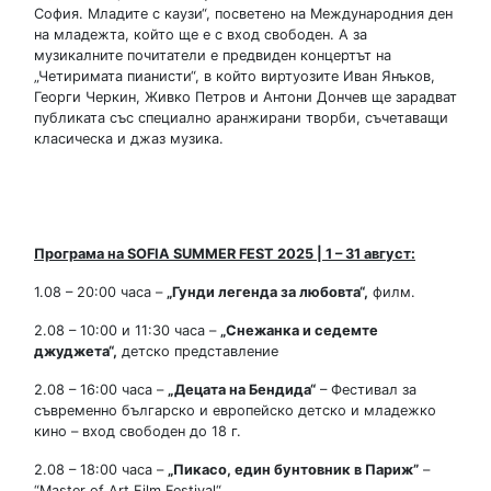
София. Младите с каузи“, посветено на Международния ден
на младежта, който ще е с вход свободен. А за
музикалните почитатели е предвиден концертът на
„Четиримата пианисти“, в който виртуозите Иван Янъков,
Георги Черкин, Живко Петров и Антони Дончев ще зарадват
публиката със специално аранжирани творби, съчетаващи
класическа и джаз музика.
Програма на SOFIA SUMMER FEST 2025 |
1
– 3
1
август
:
1.08 – 20:00 часа –
„
Гунди легенда за любовта
“,
филм.
2.08 – 10:00 и 11:30 часа –
„
Снежанка и седемте
джуджета
“,
детско представление
2.08 – 16:00 часа –
„
Децата на Бендида
“
– Фестивал за
съвременно българско и европейско детско и младежко
кино – вход свободен до 18 г.
2.08 – 18:00 часа –
„
Пикасо
,
един бунтовник в Париж
”
–
“Master of Art Film Festival“