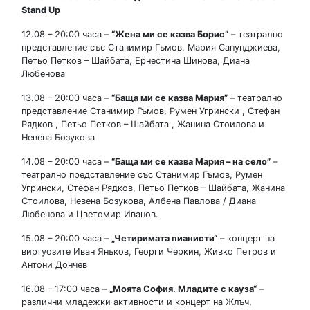
Stand Up
12.08 – 20:00 часа –
“Жена ми се казва Борис”
– театрално
представление със Станимир Гъмов, Мария Сапунджиева,
Петьо Петков – Шайбата, Ернестина Шинова, Диана
Любенова
13.08 – 20:00 часа –
“Баща ми се казва Мария”
– театрално
представление Станимир Гъмов, Румен Угрински , Стефан
Рядков , Петьо Петков – Шайбата , Жанина Стоилова и
Невена Бозукова
14.08 – 20:00 часа –
“Баща ми се казва Мария
–
на село”
–
театрално представление със Станимир Гъмов, Румен
Угрински, Стефан Рядков, Петьо Петков – Шайбата, Жанина
Стоилова, Невена Бозукова, Албена Павлова / Диана
Любенова и Цветомир Иванов.
15.08 – 20:00 часа –
„
Четиримата пианисти
“
– концерт на
виртуозите Иван Янъков, Георги Черкин, Живко Петров и
Антони Дончев
16.08 – 17:00 часа –
„Моята София
.
Младите с кауза“
–
различни младежки активности и концерт на Жлъч,