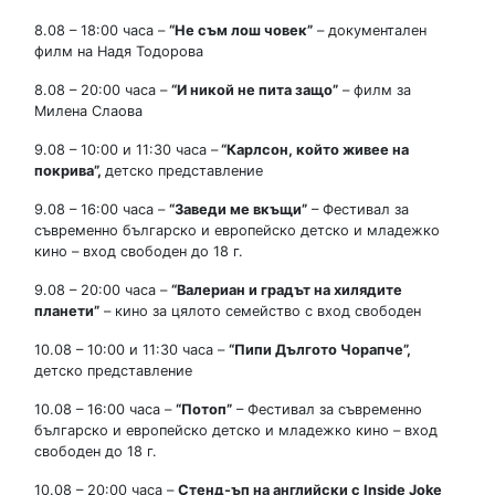
8.08 – 18:00 часа –
“Не съм лош човек”
– документален
филм на Надя Тодорова
8.08 – 20:00 часа –
“И никой не пита защо”
– филм за
Милена Слаова
9.08 – 10:00 и 11:30 часа –
“Карлсон, който живее на
покрива”
,
детско представление
9.08 – 16:00 часа –
“Заведи ме вкъщи”
– Фестивал за
съвременно българско и европейско детско и младежко
кино – вход свободен до 18 г.
9.08 – 20:00 часа –
“Валериан и градът на хилядите
планети”
– кино за цялото семейство с вход свободен
10.08 – 10:00 и 11:30 часа –
“Пипи Дългото Чорапче”
,
детско представление
10.08 – 16:00 часа –
“Потоп”
– Фестивал за съвременно
българско и европейско детско и младежко кино – вход
свободен до 18 г.
10.08 – 20:00 часа –
Стенд-ъп на английски с
Inside Joke