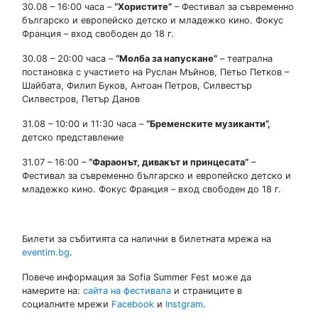
30.08 – 16:00 часа –
“Хористите”
– Фестивал за съвременно
българско и европейско детско и младежко кино. Фокус
Франция – вход свободен до 18 г.
30.08 – 20:00 часа –
“Молба за напускане”
– театрална
постановка с участието на Руслан Мъйнов, Петьо Петков –
Шайбата, Филип Буков, Антоан Петров, Силвестър
Силвестров, Петър Данов
31.08 – 10:00 и 11:30 часа –
“Бременските музиканти”
,
детско представление
31.07 – 16:00 –
“Фараонът, дивакът и принцесата”
–
Фестивал за съвременно българско и европейско детско и
младежко кино. Фокус Франция – вход свободен до 18 г.
Билети за събитията са налични в билетната мрежа на
eventim.bg
.
Повече информация за Sofia Summer Fest може да
намерите на:
сайта на фестивала
и страниците в
социалните мрежи
Facebook
и
Instgram
.