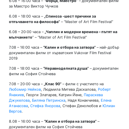
6:08 – 16:00 часа –
“Форца, Маестро”
– документален филм
за Маестро Виктор Чучков
6.08 – 18:00 часа –
„Спиноза
-шест причини за
отлъчването на философа
”
– “Master of Art Film Festival“
6.08 – 20:00 часа –
„Чаплин и модерни времена – пътят на
мълчанието
“ – “Master of Art Film Festival“
7.08 – 16:00 часа –
“Калин и отбора на затвора”
– най-добър
документален филм от хърватския Vukovar Film Festival
2019
7.08 – 18:00 часа –
“Неравноделната душа”
– документален
филм на София Стойчева
7.08 – 20:00 часа –
„
Клас 90“
– филм с участието на
Любомир Нейков
, Людмила Митева Даскалова,
Роберт
Янакиев
, Георги Златарев, Катрин Йене,
Параскева
Джукелова
,
Биляна Петринска
, Надя Конакчиева,
Елена
Атанасова
,
Стефка Янорова
, Стефан Денолюбов и
Юлиан
Вергов
.
8.08 – 16:00 часа –
“Калин и отбора на затвора”
–
документален филм на София Стойчева