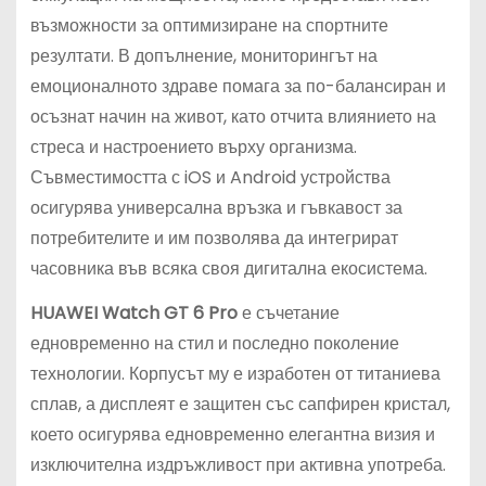
възможности за оптимизиране на спортните
резултати. В допълнение, мониторингът на
емоционалното здраве помага за по-балансиран и
осъзнат начин на живот, като отчита влиянието на
стреса и настроението върху организма.
Съвместимостта с iOS и Android устройства
осигурява универсална връзка и гъвкавост за
потребителите и им позволява да интегрират
часовника във всяка своя дигитална екосистема.
HUAWEI Watch GT 6 Pro
е съчетание
едновременно на стил и последно поколение
технологии. Корпусът му е изработен от титаниева
сплав, а дисплеят е защитен със сапфирен кристал,
което осигурява едновременно елегантна визия и
изключителна издръжливост при активна употреба.