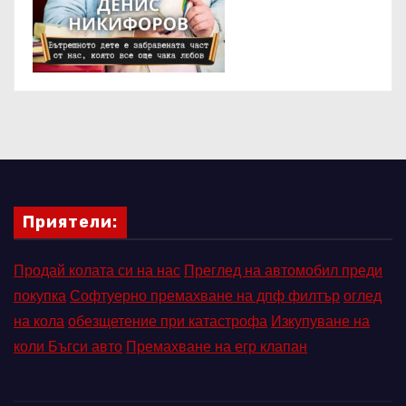
Приятели:
Продай колата си на нас
Преглед на автомобил преди
покупка
Софтуерно премахване на дпф филтър
оглед
на кола
обезщетение при катастрофа
Изкупуване на
коли Бъгси авто
Премахване на егр клапан