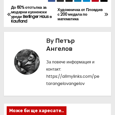
До 60% отстъпка за
Н
Художничка от Пловдив
модерни кухненски
с 200 медала по
уреди Berlinger Haus в
а
математика
Kaufland
в
By
Петър
и
Ангелов
г
За повече информация и
а
контакт:
ц
https://allmylinks.com/pe
tarangelovangelov
и
я
Може би ще харесате..