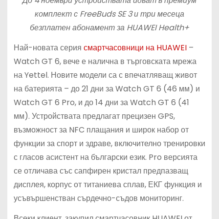
До 4 ноември устройствата идват в премиум
комплект с FreeBuds SE 3 и три месеца
безплатен абонамент за HUAWEI Health+
Най-новата серия
смартчасовници на HUAWEI
–
Watch GT 6, вече е налична в търговската мрежа
на Yettel. Новите модели са с впечатляващ живот
на батерията – до 21 дни за Watch GT 6 (46 мм) и
Watch GT 6 Pro, и до 14 дни за Watch GT 6 (41
мм). Устройствата предлагат прецизен GPS,
възможност за NFC плащания и широк набор от
функции за спорт и здраве, включително тренировки
с гласов асистент на български език. Pro версията
се отличава със сапфирен кристал предпазващ
дисплея, корпус от титаниева сплав, ЕКГ функция и
усъвършенстван сърдечно-съдов мониторинг.
Всеки клиент, закупил смартчасовник HUAWEI от