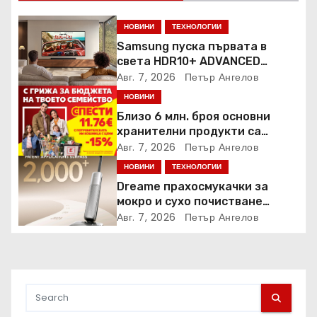
НОВИНИ
ТЕХНОЛОГИИ
Samsung пуска първата в
света HDR10+ ADVANCED
стрийминг услуга в Prime
Авг. 7, 2026
Петър Ангелов
Video
НОВИНИ
Близо 6 млн. броя основни
хранителни продукти са
закупени от „Кошница с
Авг. 7, 2026
Петър Ангелов
грижа“ в Kaufland от старта на
НОВИНИ
ТЕХНОЛОГИИ
кампанията
Dreame прахосмукачки за
мокро и сухо почистване
надхвърлиха 2 000 патентни
Авг. 7, 2026
Петър Ангелов
заявки в световен мащаб