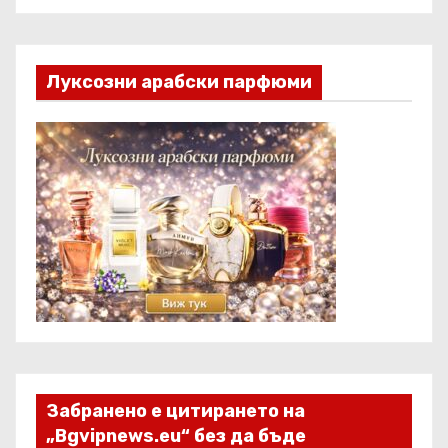
Луксозни арабски парфюми
Забранено е цитирането на
„Bgvipnews.eu“ без да бъде