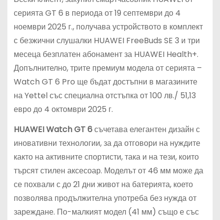
серията GT 6 в периода от 19 септември до 4
ноември 2025 г., получава устройството в комплект
с безжични слушалки HUAWEI FreeBuds SE 3 и три
месеца безплатен абонамент за HUAWEI Health+.
Допълнително, трите премиум модела от серията –
Watch GT 6 Pro ще бъдат достъпни в магазините
на Yettel със специална отстъпка от 100 лв./ 51,13
евро до 4 октомври 2025 г.
HUAWEI Watch GT 6
съчетава елегантен дизайн с
иновативни технологии, за да отговори на нуждите
както на активните спортисти, така и на тези, които
търсят стилен аксесоар. Моделът от 46 мм може да
се похвали с до 21 дни живот на батерията, което
позволява продължителна употреба без нужда от
зареждане. По-малкият модел (41 мм) също е със