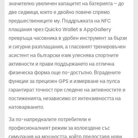
значително увеличен капацитет на батерията – до
две седмици, което е двойно повече спрямо
предшествениците му. Поддръжката на NFC
плащания чрез Quicko Wallet в AppGallery
превръща часовника в удобен инструмент за бързи
и сигурни разплащания, а гласовият тренировъчен
асистент на български език улеснява спортните
активности и прави поддържането на отлична
физическа форма още по-достъпно. Вградените
функции за прецизен GPS и измерване на пулса
гарантират точност при следене на активностите и
постиженията, независимо от интензивността на
натоварването.
За по-напредналите потребители е
професионалният режим за колоездене със
симулация на мощността, който предоставя нови