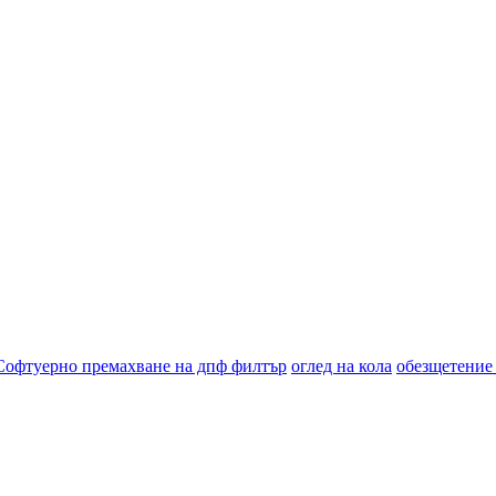
Софтуерно премахване на дпф филтър
оглед на кола
обезщетение