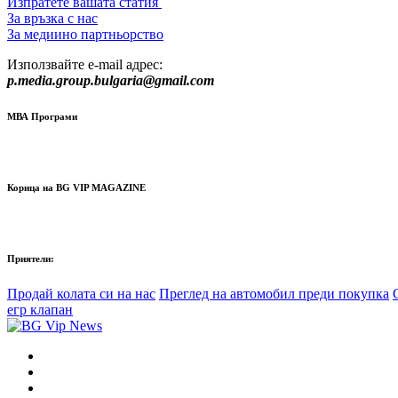
Изпратете вашата статия
За връзка с нас
За медиино партньорство
Използвайте e-mail адрес:
p.media.group.bulgaria@gmail.com
МВА Програми
Корица на BG VIP MAGAZINE
Приятели:
Продай колата си на нас
Преглед на автомобил преди покупка
егр клапан