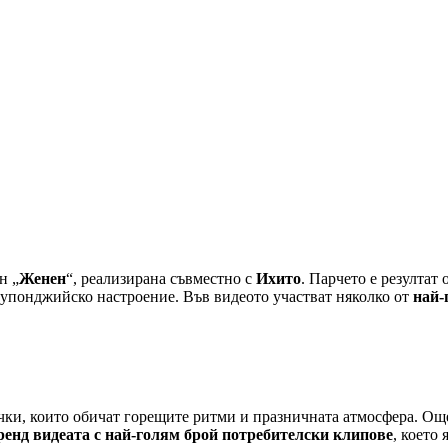
н „
Женен
“, реализирана съвместно с
Ихито
. Парчето е резултат 
 купонджийско настроение. Във видеото участват няколко от
най-
чки, които обичат горещите ритми и празничната атмосфера. Ощ
ренд видеата с най-голям брой потребителски клипове
, което