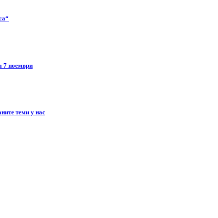
ca“
а 7 ноември
ните теми у нас