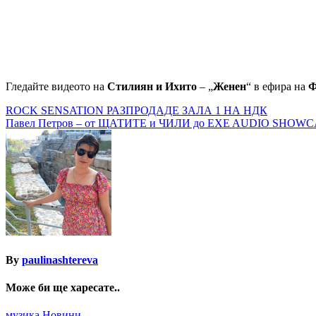
Гледайте видеото на
Стилиян и Ихито
– „
Женен
“ в ефира на
Ф
Навигация
ROCK SENSATION РАЗПРОДАДЕ ЗАЛА 1 НА НДК
Павел Петров – от ЩАТИТЕ и ЧИЛИ до EXE AUDIO SHOWC
By
paulinashtereva
Може би ще харесате..
музика
Новини