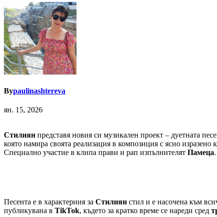
By
paulinashtereva
ян. 15, 2026
Стилиян
представя новия си музикален проект – дуетната песе
която намира своята реализация в композиция с ясно изразено
Специално участие в клипа прави и рап изпълнителят
Памеца
.
Песента е в характерния за
Стилиян
стил и е насочена към вси
публикувана в
TikTok
, където за кратко време се нареди сред
т