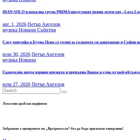
DIAN SOLO и вокална група PRIMA представят новия летен хит „Loca Lo
авг. 1, 2026
Петър Ангелов
музика
Новини
Събития
След триумфа в Будва Цеца се готви за голямото си завръщане в София н
юли 30, 2026
Петър Ангелов
музика
Новини
Скандално видео взриви мрежата и превърна Киара в една от най-обсъжда
юли 27, 2026
Петър Ангелов
Луксозни арабски парфюми
Забранено е цитирането на „Bgvipnews.eu“ без да бъде приложен хиперлинк!