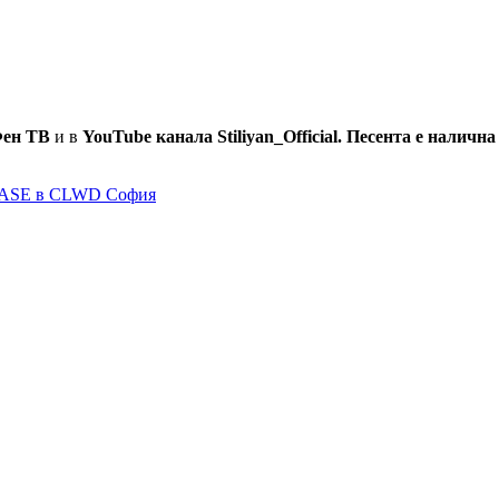
ен ТВ
и в
YouTube канала Stiliyan_Official.
Песента е налична
ASE в CLWD София