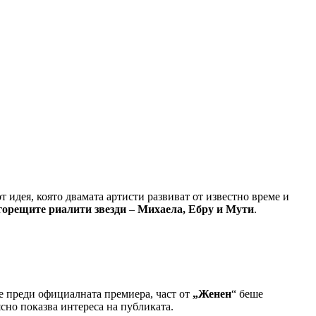
от идея, която двамата артисти развиват от известно време и
горещите риалити звезди
–
Михаела, Ебру и Мути
.
е преди официалната премиера, част от
„Женен
“ беше
 ясно показва интереса на публиката.