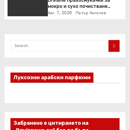
Dreame прахосмукачки за
мокро и сухо почистване
надхвърлиха 2 000 патентни
Авг. 7, 2026
Петър Ангелов
заявки в световен мащаб
Луксозни арабски парфюми
Забранено е цитирането на