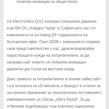
полезни иновации за обществото.
LG Electronics (LG) направи специално дарение
към 100 ОУ „Найден Геров“ в София като част от
кампанията си по повод 20-годишнината на
българския офис. През 2006 г. компанията открива
свое представителство у нас, удовлетворявайки
нарастващите нужди на потребителите, за да
направи най-новите си глобални иновации
директно достъпни на местния пазар.
Днес грижата за потребителите и техния лайвстайл
са в основата на LG мисията, а брандът е еталон за
заслужено признание за технологични постижения с
емблематичния си слоган „Life’s Good“. За да
отбележи подобаващо тази ключова годишнина,