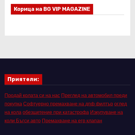
Корица на BG VIP MAGAZINE
Приятели:
Продай колата си на нас
Преглед на автомобил преди
покупка
Софтуерно премахване на дпф филтър
оглед
на кола
обезщетение при катастрофа
Изкупуване на
коли Бъгси авто
Премахване на егр клапан