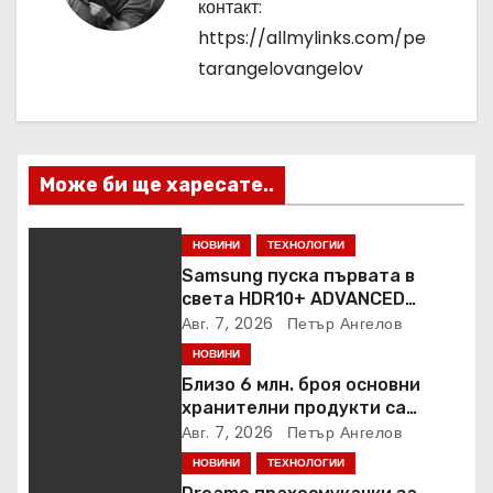
ц
контакт:
https://allmylinks.com/pe
и
tarangelovangelov
я
Може би ще харесате..
НОВИНИ
ТЕХНОЛОГИИ
Samsung пуска първата в
света HDR10+ ADVANCED
стрийминг услуга в Prime
Авг. 7, 2026
Петър Ангелов
Video
НОВИНИ
Близо 6 млн. броя основни
хранителни продукти са
закупени от „Кошница с
Авг. 7, 2026
Петър Ангелов
грижа“ в Kaufland от старта на
НОВИНИ
ТЕХНОЛОГИИ
кампанията