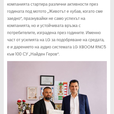
компанията стартира различни активности през
годината под мотото „Животът е хубав, когато сме
заедно“, празнувайки не само успехът на
компанията, но и устойчивата връзка с
потребителите, изградена през годините. Именно
част от усилията на LG за подобряване на средата,
е и дарението на аудио системата LG XBOOM RNC5
към 100 СУ „Найден Геров“.