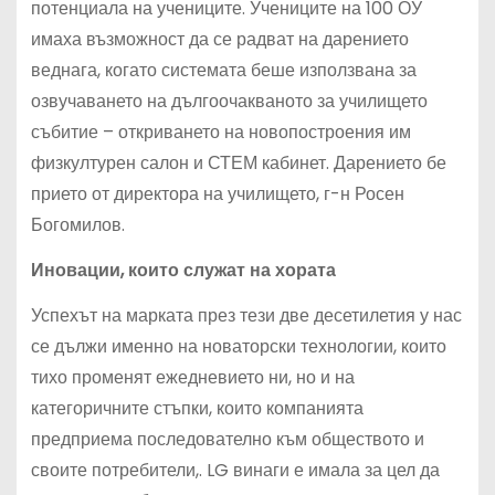
потенциала на учениците. Учениците на 100 ОУ
имаха възможност да се радват на дарението
веднага, когато системата беше използвана за
озвучаването на дългоочакваното за училището
събитие – откриването на новопостроения им
физкултурен салон и СТЕМ кабинет. Дарението бе
прието от директора на училището, г-н Росен
Богомилов.
Иновации, които служат на хората
Успехът на марката през тези две десетилетия у нас
се дължи именно на новаторски технологии, които
тихо променят ежедневието ни, но и на
категоричните стъпки, които компанията
предприема последователно към обществото и
своите потребители,. LG винаги е имала за цел да