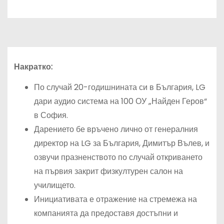
Накратко:
По случай 20-годишнината си в България, LG
дари аудио система на 100 ОУ „Найден Геров“
в София.
Дарението бе връчено лично от генералния
директор на LG за България, Димитър Вълев, и
озвучи празненството по случай откриването
на първия закрит физкултурен салон на
училището.
Инициативата е отражение на стремежа на
компанията да предоставя достъпни и