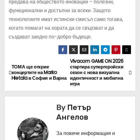
предава на обществото иновации – полезни,
функционални и достъпни за всеки. Защото
технологиите имат истински смисъл само тогава,
когато помагат на хората да се свързват и да
създават заедно по-добро бъдеще.
Vivacom GAME ON 2026
Н
ТОМА ще открие
стартира супергеройски
концертите на Marko
сезон с нова визуална
а
Hietala в София и Варна
идентичност и мобилна
игра
в
и
By
Петър
г
Ангелов
а
За повече информация и