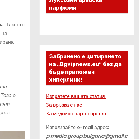
Луксозни арабски
парфюми
ра. Тяхното
 на
нирана
Забранено е цитирането
на „Bgvipnews.eu“ без да
бъде приложен
хиперлинк!
ата
 Това е
Изпратете вашата статия
упят
За връзка с нас
джект
За медиино партньорство
Използвайте e-mail адрес:
p.media.group.bulgaria@gmail.c