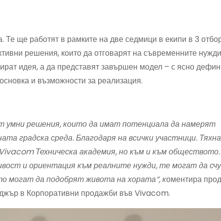
. Те ще работят в рамките на две седмици в екипи в 3 отбо
ктивни решения, които да отговарят на съвременните нужди
ерират идея, а да представят завършен модел – с ясно дефи
основка и възможности за реализация.
т умни решения, които да имат потенциала да намерят
та градска среда. Благодаря на всички участници. Тяхн
Vivacom
Техническа академия, но към и към обществото.
чивост и ориентация към реалните нужди, те могат да сч
то могат да подобрят живота на хората“, к
оментира про
иджър в Корпоративни продажби във Vivacom.