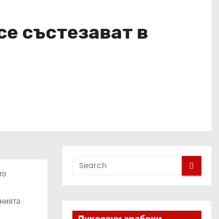
се състезават в
то
анията