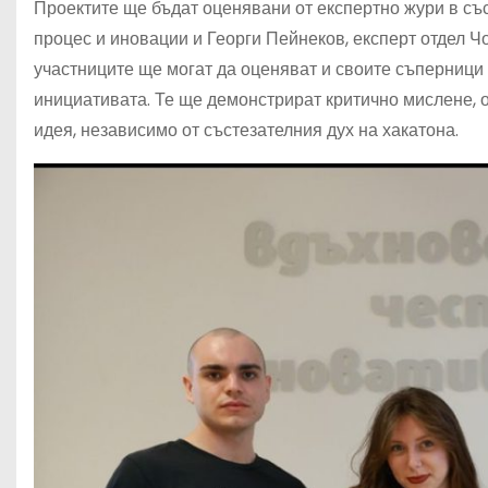
Проектите ще бъдат оценявани от експертно жури в съ
процес и иновации и Георги Пейнеков, експерт отдел Ч
участниците ще могат да оценяват и своите съперници
инициативата. Те ще демонстрират критично мислене, о
идея, независимо от състезателния дух на хакатона.