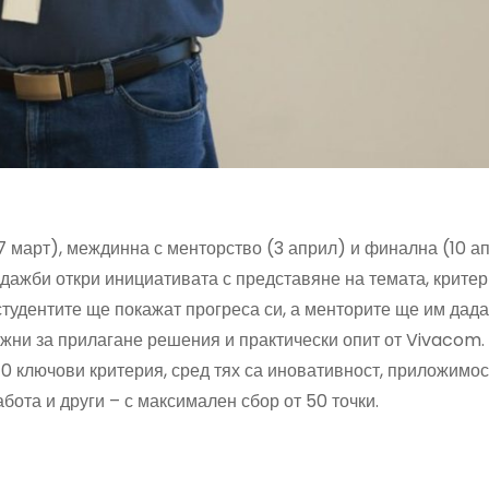
7 март), междинна с менторство (3 април) и финална (10 ап
ажби откри инициативата с представяне на темата, критер
 студентите ще покажат прогреса си, а менторите ще им дад
можни за прилагане решения и практически опит от Vivacom
0 ключови критерия, сред тях са иновативност, приложимос
бота и други – с максимален сбор от 50 точки.