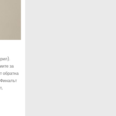
рил).
иите за
ат обратна
. Финалът
т,