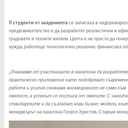
11 с
туденти от академията
се записаха в надпреварата
предизвикателство е да разработят реалистични и ефе
градовете и техните жители. Целта е не просто да ген
нужда, работещо технологично решение, финансова об
„
Очакваме от участниците в хакатона да разработя
практическо приложение като подобряват съвременна
работа и усилия означава ангажираност не само към
смелост, а успехът се постига от смелите. С наход
стандартите и да създадат нови бизнес модели, кои
мениджърът на хакатона Георги Христов, Старши мен