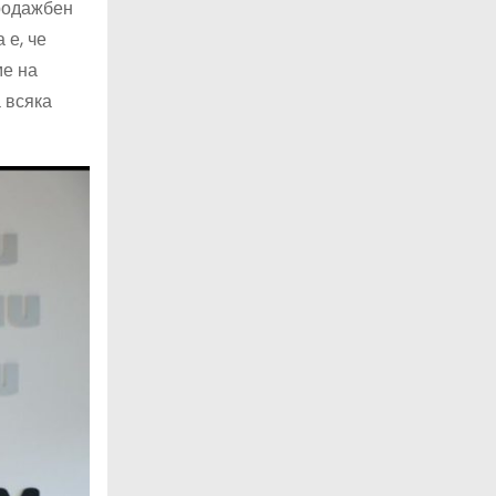
продажбен
 е, че
ме на
 всяка