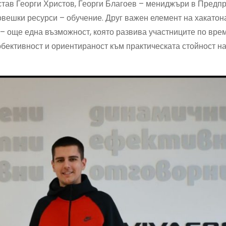
став Георги Христов, Георги Благоев – мениджъри в Пред
овешки ресурси – обучение. Друг важен елемент на хакатона
 – още една възможност, която развива участниците по вре
бективност и ориентираност към практическата стойност на