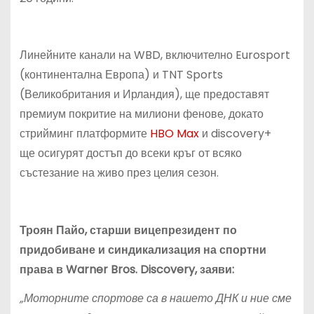
Линейните канали на WBD, включително Eurosport
(континентална Европа) и TNT Sports
(Великобритания и Ирландия), ще предоставят
премиум покритие на милиони фенове, докато
стрийминг платформите
HBO Max
и discovery+
ще осигурят достъп до всеки кръг от всяко
състезание на живо през целия сезон.
Троян Пайо, старши вицепрезидент по
придобиване и синдика
лиза
ция на спортни
права в Warner Bros. Discovery, заяви:
„Моторни
те
спорт
ове
са
в нашето ДНК и ние сме