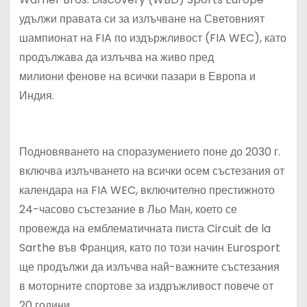
удължи правата си за излъчване на
Световният
шампионат на
FIA
по издържливост
(FIA WEC), като
продължава да излъчва на живо пред
милиони фенове на всички пазари в Европа и
Индия.
Подновяването на споразумението поне до 2030 г.
включва излъчването на всички осем състезания от
календара на FIA WEC, включително престижното
24-часово състезание в Л
ьо
Ман, което се
провежда на емблематичната писта Circuit de la
Sarthe във Франция, като по този начин Eurosport
ще продължи да излъчва най-важните състезания
в моторните спортове за издръжливост повече от
20 години.