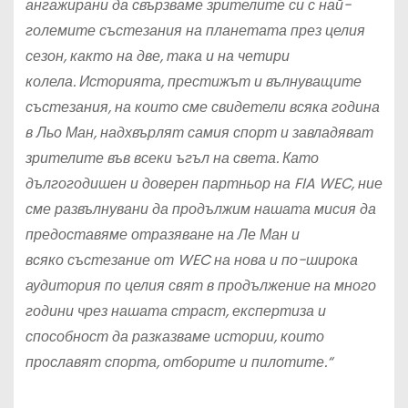
ангажирани да свързваме
зрителите си
с най-
големите състезания на планетата през целия
сезон, както на две, така и на четири
колела. Историята, престижът и вълнуващите
състезания, на които сме свидетели всяка година
в Льо Ман, надхвърлят самия спорт и завладяват
зрителите във всеки ъгъл на света. Като
дългогодишен и доверен партньор на FIA WEC, ние
сме развълнувани да продължим нашата мисия да
предоставяме отразяване на Ле Ман и
всяко състезание от WEC на нова и по-широка
аудитория по целия свят в продължение на много
години чрез нашата страст, експертиза и
способност да разказваме истории, които
прославят спорта, отборите и пилотите.“