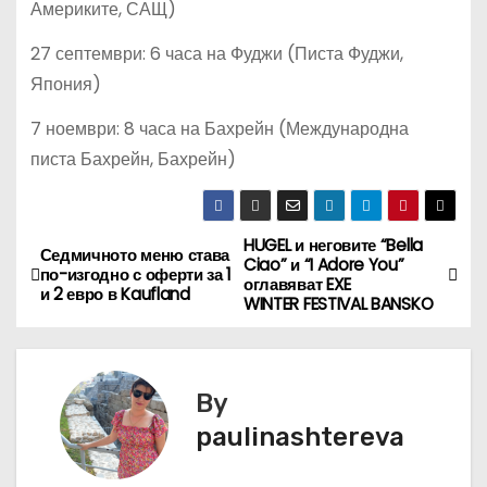
Америките, САЩ)
27 септември: 6 часа на Фуджи (Писта Фуджи,
Япония)
7 ноември: 8 часа на Бахрейн (Международна
писта Бахрейн, Бахрейн)
HUGEL и неговите “Bella
Н
Седмичното меню става
Ciao” и “I Adore You”
по-изгодно с оферти за 1
оглавяват EXE
а
и 2 евро в Kaufland
WINTER FESTIVAL BANSKO
в
и
By
г
paulinashtereva
а