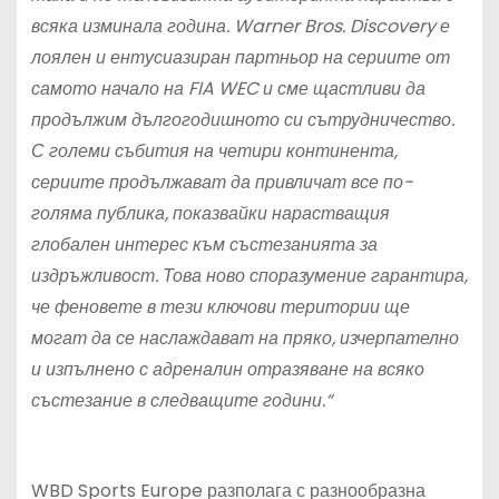
всяка изминала година. Warner Bros. Discovery е
лоялен и ентусиазиран партньор на сериите от
самото начало на FIA WEC и сме щастливи да
продължим дългогодишното си сътрудничество.
С големи събития на четири континента,
сериите продължават да привличат все по-
голяма публика, показвайки нарастващия
глобален интерес към състезанията за
издръжливост. Това ново споразумение гарантира,
че феновете в тези ключови територии ще
могат да се наслаждават на пряко, изчерпателно
и изпълнено с адреналин отразяване на всяко
състезание в следващите години.“
WBD Sports Europe разполага с разнообразна