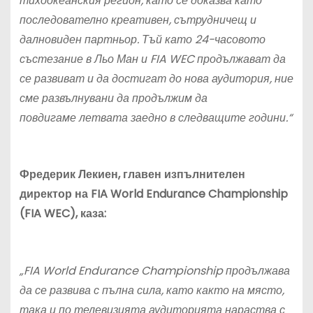
тихоокеанския регион, като се доказва като
последователно креативен, сътрудничещ и
далновиден партньор. Тъй като 24-часовото
състезание в Л
ьо
Ман и FIA WEC продължават да
се развиват и да достигат до нова аудитория, ние
сме развълнувани да продължим да
пов
дигаме
летвата заедно в следващите години.“
Фредерик Лекиен, главен изпълнителен
директор на FIA World Endurance Championship
(FIA WEC), каза:
„FIA World Endurance Championship продължава
да се развива с пълна сила, като както на място,
така и по телевизията аудиторията нараства с