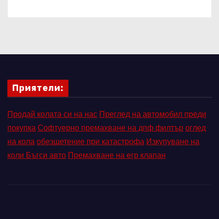
Приятели:
Продай колата си на нас
Преглед на автомобил преди
покупка
Софтуерно премахване на дпф филтър
оглед
на кола
обезщетение при катастрофа
Изкупуване на
коли Бъгси авто
Премахване на егр клапан