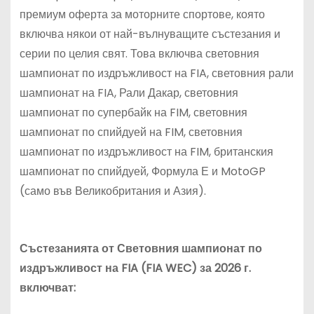
премиум оферта за моторни
те
спортове, която
включва някои от най-вълнуващите състезания и
серии по целия свят. Това включва
с
ветовния
шампионат по издръжливост на FIA,
с
ветовния рали
шампионат на FIA, Рали Дакар,
с
ветовния
шампионат по супербайк на FIM,
с
ветовния
шампионат по спийдуей на FIM,
с
ветовния
шампионат по издръжливост на FIM,
б
ританския
шампионат по спийдуей, Формула Е и MotoGP
(само във Великобритания и Азия).
Състезанията от Световния шампионат по
издръжливост на FIA (FIA WEC) за 2026 г.
включват: