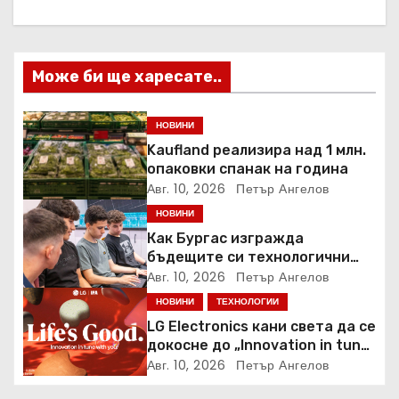
ц
и
Може би ще харесате..
я
НОВИНИ
Kaufland реализира над 1 млн.
опаковки спанак на година
Авг. 10, 2026
Петър Ангелов
НОВИНИ
Как Бургас изгражда
бъдещите си технологични
специалисти още в училище?
Авг. 10, 2026
Петър Ангелов
НОВИНИ
ТЕХНОЛОГИИ
LG Electronics кани света да се
докосне до „Innovation in tune
with you“ на IFA 2026
Авг. 10, 2026
Петър Ангелов