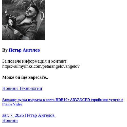
By
Петър Ангелов
За повече информация и контакт:
https://allmylinks.com/petarangelovangelov
Може би ще харесате..
Новини
Технологии
Samsung пуска първата в света HDR10+ ADVANCED стрийминг услуга в
Prime Video
авг. 7, 2026
Петър Ангелов
Новини