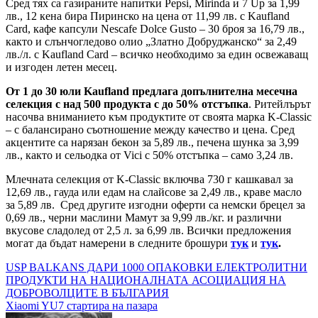
Сред тях са газираните напитки Pepsi, Mirinda и 7 Up за 1,99
лв., 12 кена бира Пиринско на цена от 11,99 лв. с Kaufland
Card, кафе капсули Nescafe Dolce Gusto – 30 броя за 16,79 лв.,
както и слънчогледово олио „Златно Добруджанско“ за 2,49
лв./л. с Kaufland Card – всичко необходимо за един освежаващ
и изгоден летен месец.
От 1 до 30 юли Kaufland предлага допълнителна месечна
селекция с над 500 продукта с до 50% отстъпка
. Ритейлърът
насочва вниманието към продуктите от своята марка K-Classic
– с балансирано съотношение между качество и цена. Сред
акцентите са нарязан бекон за 5,89 лв., печена шунка за 3,99
лв., както и сельодка от Vici с 50% отстъпка – само 3,24 лв.
Млечната селекция от K-Classic включва 730 г кашкавал за
12,69 лв., гауда или едам на слайсове за 2,49 лв., краве масло
за 5,89 лв. Сред другите изгодни оферти са немски брецел за
0,69 лв., черни маслини Мамут за 9,99 лв./кг. и различни
вкусове сладолед от 2,5 л. за 6,99 лв. Всички предложения
могат да бъдат намерени в следните брошури
тук
и
тук
.
Навигация
USP BALKANS ДАРИ 1000 ОПАКОВКИ ЕЛЕКТРОЛИТНИ
ПРОДУКТИ НА НАЦИОНАЛНАТА АСОЦИАЦИЯ НА
ДОБРОВОЛЦИТЕ В БЪЛГАРИЯ
Xiaomi YU7 стартира на пазара