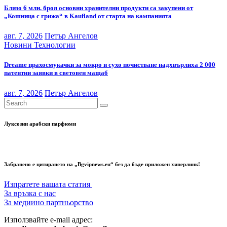
Близо 6 млн. броя основни хранителни продукти са закупени от
„Кошница с грижа“ в Kaufland от старта на кампанията
авг. 7, 2026
Петър Ангелов
Новини
Технологии
Dreame прахосмукачки за мокро и сухо почистване надхвърлиха 2 000
патентни заявки в световен мащаб
авг. 7, 2026
Петър Ангелов
Луксозни арабски парфюми
Забранено е цитирането на „Bgvipnews.eu“ без да бъде приложен хиперлинк!
Изпратете вашата статия
За връзка с нас
За медиино партньорство
Използвайте e-mail адрес: