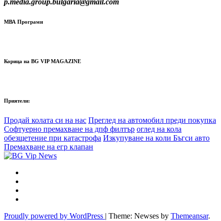
p.media.group.bulgaria@gmail.com
МВА Програми
Корица на BG VIP MAGAZINE
Приятели:
Продай колата си на нас
Преглед на автомобил преди покупка
Софтуерно премахване на дпф филтър
оглед на кола
обезщетение при катастрофа
Изкупуване на коли Бъгси авто
Премахване на егр клапан
Proudly powered by WordPress
|
Theme: Newses by
Themeansar
.