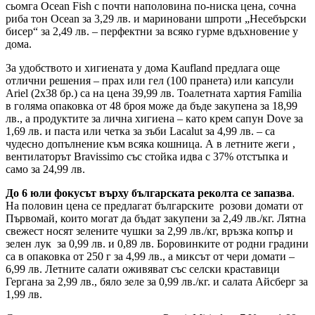
сьомга Ocean Fish с почти наполовина по-ниска цена, сочна
риба тон Ocean за 3,29 лв. и мариновани шпроти „Несебърски
бисер“ за 2,49 лв. – перфектни за всяко гурме вдъхновение у
дома.
За удобството и хигиената у дома Kaufland предлага още
отлични решения – прах или гел (100 пранета) или капсули
Ariel (2х38 бр.) са на цена 39,99 лв. Тоалетната хартия Familia
в голяма опаковка от 48 броя може да бъде закупена за 18,99
лв., а продуктите за лична хигиена – като крем сапун Dove за
1,69 лв. и паста или четка за зъби Lacalut за 4,99 лв. – са
чудесно допълнение към всяка кошница. А в летните жеги ,
вентилаторът Bravissimo със стойка идва с 37% отстъпка и
само за 24,99 лв.
До 6 юли фокусът върху българската реколта се запазва
.
На половин цена се предлагат българските розови домати от
Първомай, които могат да бъдат закупени за 2,49 лв./кг. Лятна
свежест носят зелените чушки за 2,99 лв./кг, връзка копър и
зелен лук за 0,99 лв. и 0,89 лв. Боровинките от родни градини
са в опаковка от 250 г за 4,99 лв., а миксът от чери домати –
6,99 лв. Летните салати оживяват със селски краставици
Гергана за 2,99 лв., бяло зеле за 0,99 лв./кг. и салата Айсберг за
1,99 лв.