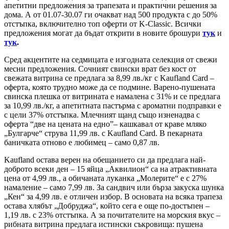
апетитни предложения за трапезата и практични решения за
дома. А от 01.07-30.07 ги очакват над 500 продукта с до 50%
отстъпка, включително топ оферти от K-Classic. Всички
предложения могат да бъдат открити в новите брошури
тук
и
тук
.
Сред акцентите на седмицата е изгодната селекция от свежи
месни предложения. Сочният свински врат без кост от
свежата витрина се предлага за 8,99 лв./кг с Kaufland Card –
оферта, която трудно може да се подмине. Варено-пушената
свинска плешка от витрината е намалена с 31% и се предлага
за 10,99 лв./кг, а апетитната пастърма с ароматни подправки е
с цели 37% отстъпка. Млечният щанд също изненадва с
оферта “две на цената на едно”– кашкавал от краве мляко
„Булгарче“ струва 11,99 лв. с Kaufland Card. В пекарната
баничката отново е любимец – само 0,87 лв.
Kaufland остава верен на обещанието си да предлага най-
доброто всеки ден – 15 яйца „Аквилион“ са на атрактивната
цена от 4,99 лв., а обичаната луканка „Молерите“ е с 27%
намаление – само 7,99 лв. За сандвич или бърза закуска шунка
„Кен“ за 4,99 лв. е отличен избор. В основата на всяка трапеза
остава хлябът „Добруджа“, който сега е още по-достъпен –
1,19 лв. с 23% отстъпка. А за почитателите на морския вкус –
рибната витрина предлага истински съкровища: пушена