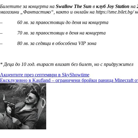
Билетите за концерта на
Swallow The Sun
в
клуб Joy Station
на
магазини „Фантастико“, както и онлайн на https://sme.bilet.bg/ н
– 60 лв. за правостоящи до деня на концерта
– 70 лв. за правостоящи в деня на концерта
–
80 лв. за седящи в обособена VIP зона
* Деца до 10 год. възраст влизат без билет, но с придружител
Навигация
Акцентите през септември в SkyShowtime
Ексклузивно в Kaufland – ограничени бройки раница Minecraft о