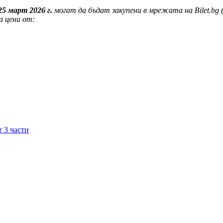
2
5
март
202
6
г.
могат да бъдат закупени в мрежата на Bilet.bg (
а цени от:
т 3 части