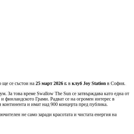
о ще се състои на
25 март 2026 г.
в
клуб
Joy Station
в София.
ум. За това време Swallow The Sun се затвърждава като една от
и финландското Грами. Радват се на огромен интерес в
и континента и имат над 900 концерта пред публика.
ючителен не само заради красотата и чистата енергия на