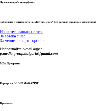
Луксозни арабски парфюми
Забранено е цитирането на „Bgvipnews.eu“ без да бъде приложен хиперлинк!
Изпратете вашата статия
За връзка с нас
За медиино партньорство
Използвайте e-mail адрес:
p.media.group.bulgaria@gmail.com
МВА Програми
Корица на BG VIP MAGAZINE
Приятели: