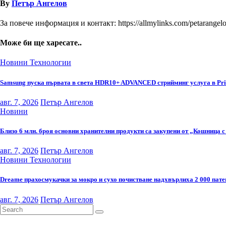
By
Петър Ангелов
За повече информация и контакт: https://allmylinks.com/petarangel
Може би ще харесате..
Новини
Технологии
Samsung пуска първата в света HDR10+ ADVANCED стрийминг услуга в Pr
авг. 7, 2026
Петър Ангелов
Новини
Близо 6 млн. броя основни хранителни продукти са закупени от „Кошница с
авг. 7, 2026
Петър Ангелов
Новини
Технологии
Dreame прахосмукачки за мокро и сухо почистване надхвърлиха 2 000 пате
авг. 7, 2026
Петър Ангелов