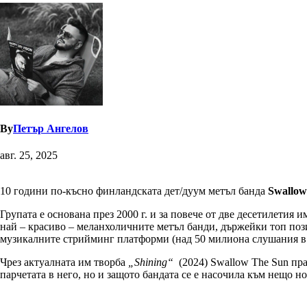
By
Петър Ангелов
авг. 25, 2025
10 години по-късно финландската дет/дуум метъл банда
Swallow
Групата е основана през 2000 г. и за повече от две десетилетия 
най – красиво – меланхоличните метъл банди, държейки топ поз
музикалните стрийминг платформи (над 50 милиона слушания в S
Чрез актуалната им творба
„
Shining
“
(2024) Swallow The Sun пра
парчетата в него, но и защото бандата се е насочила към нещо но