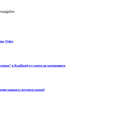
ovangelov
ime Video
 грижа“ в Kaufland от старта на кампанията
нтни заявки в световен мащаб