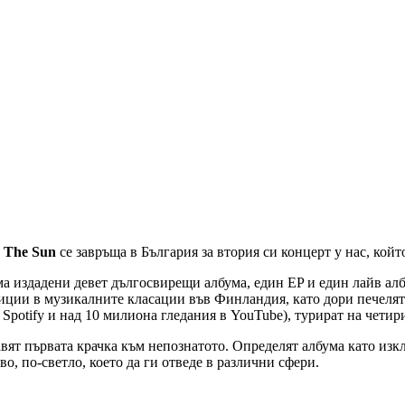
 The Sun
се завръща в България за втория си концерт у нас, койт
има издадени девет дългосвирещи албума, един EP и един лайв алб
иции в музикалните класации във Финландия, като дори печелят 
potify и над 10 милиона гледания в YouTube), турират на четир
вят първата крачка към непознатото. Определят албума като изкл
во, по-светло, което да ги отведе в различни сфери.