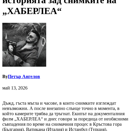
историята зад снимките на
„ХАБЕРЛЕА“
By
Петър Ангелов
май 13, 2026
Дъжд, гъста мъгла и часове, в които снимките изглеждат
невъзможни. А после внезапно слънце точно в момента, в
който камерите трябва да тръгнат. Екипът на документалния
филм „ХАБЕРЛЕА“ и днес говори за поредица от необясними
съвпадения по време на снимачния процес в Кръстова гора
(България), Ватикана (Италия) и Истанбул (Турция).