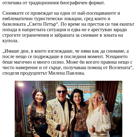
отличава от традиционния биографичен формат.
Снимките се провеждат на едни от най-посещаваните и
емблематични туристически локации, сред които и
базиликата „Свети Петър“. По време на престоя си там екипът
попада в напрегната ситуация и едва не е арестуван заради
строгите ограничения и забраната за снимане в зоната на
купола.
„Имаше дни, в които изглеждаше, че няма как да снимаме, а
после нещо се подреждаше в последния момент. Усещането
беше магично и много силно. Може би когато правиш нещо с
чисто намерение и от сърце, получаваш помощ от Вселената“,
споделя продуцентът Милена Павлова.