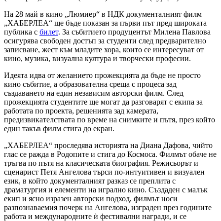
На 28 май в кино „Люмиер“ в НДК документалният филм
„ХАБЕРЛЕА“ ще бъде показан за първи път пред широката
публика с
билет
. За събитието продуцентът Милена Павлова
осигурява свободен достъп за студенти след предварително
записване, жест към младите хора, които се интересуват от
кино, музика, визуална култура и творчески професии.
Идеята идва от желанието прожекцията да бъде не просто
кино събитие, а образователна среща с процеса зад
създаването на един независим авторски филм. След
прожекцията студентите ще могат да разговарят с екипа за
работата по проекта, решенията зад камерата,
предизвикателствата по време на снимките и пътя, през който
един такъв филм стига до екран.
„ХАБЕРЛЕА“ проследява историята на Диана Дафова, чийто
глас се ражда в Родопите и стига до Космоса. Филмът обаче не
тръгва по пътя на класическата биография. Режисьорът и
сценарист Петя Ангелова търси по-интуитивен и визуален
език, в който документалният разказ се преплита с
драматургия и елементи на игрално кино. Създаден с малък
екип и ясно изразен авторски подход, филмът носи
разпознаваемия почерк на Ангелова, изграден през годините
работа и международните ѝ фестивални награди, и се