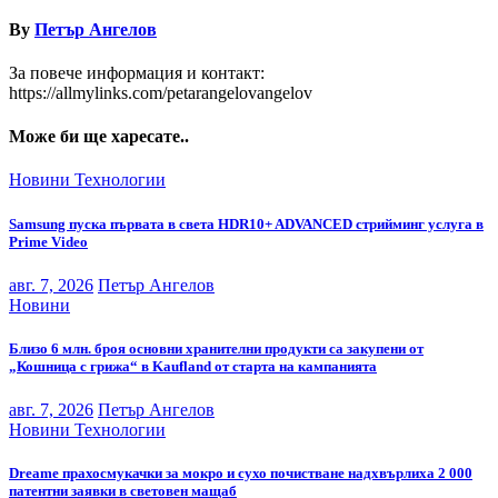
By
Петър Ангелов
За повече информация и контакт:
https://allmylinks.com/petarangelovangelov
Може би ще харесате..
Новини
Технологии
Samsung пуска първата в света HDR10+ ADVANCED стрийминг услуга в
Prime Video
авг. 7, 2026
Петър Ангелов
Новини
Близо 6 млн. броя основни хранителни продукти са закупени от
„Кошница с грижа“ в Kaufland от старта на кампанията
авг. 7, 2026
Петър Ангелов
Новини
Технологии
Dreame прахосмукачки за мокро и сухо почистване надхвърлиха 2 000
патентни заявки в световен мащаб