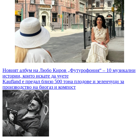
Навигация
Новият албум на Любо Киров „Футурофония“ – 10 музикални
истории, които искате да чуете
Kaufland е предал близо 500 тона плодове и зеленчуци за
производство на биогаз и компост