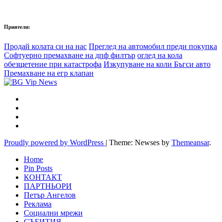
Приятели:
Продай колата си на нас
Преглед на автомобил преди покупка
Софтуерно премахване на дпф филтър
оглед на кола
обезщетение при катастрофа
Изкупуване на коли Бъгси авто
Премахване на егр клапан
Proudly powered by WordPress
|
Theme: Newses by
Themeansar
.
Home
Pin Posts
КОНТАКТ
ПАРТНЬОРИ
Петър Ангелов
Реклама
Социални мрежи
СЪБИТИЯ