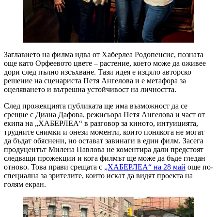
Заглавието на филма идва от Хаберлеа Родопенсис, позната
още като Орфеевото цвете – растение, което може да оживее
дори след пълно изсъхване. Тази идея е изцяло авторско
решение на сценариста Петя Ангелова и е метафора за
оцеляването и вътрешна устойчивост на личността.
След прожекцията публиката ще има възможност да се
срещне с Диана Дафова, режисьора Петя Ангелова и част от
екипа на „ХАБЕРЛЕА“ в разговор за киното, интуицията,
трудните снимки и онези моменти, които понякога не могат
да бъдат обяснени, но остават завинаги в един филм. Засега
продуцентът Милена Павлова не коментира дали предстоят
следващи прожекции и кога филмът ще може да бъде гледан
отново. Това прави срещата с
„ХАБЕРЛЕА“ на 28 май
още по-
специална за зрителите, които искат да видят проекта на
голям екран.