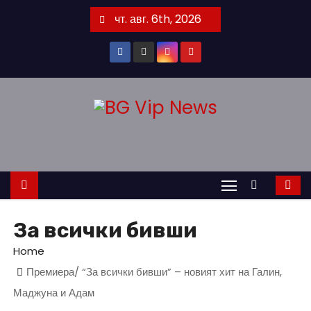
S
чт. авг. 6th, 2026
k
i
p
t
o
c
o
n
t
e
n
За всички бивши
t
Home
Премиера/ “За всички бивши” – новият хит на Галин,
Маджуна и Адам