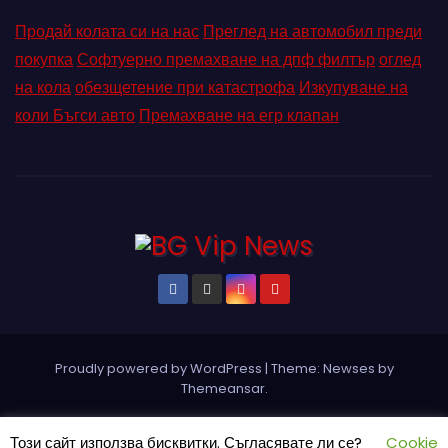
Продай колата си на нас
Преглед на автомобил преди
покупка
Софтуерно премахване на дпф филтър
оглед
на кола
обезщетение при катастрофа
Изкупуване на
коли Бъгси авто
Премахване на егр клапан
Proudly powered by WordPress
|
Theme: Newses by
Themeansar
.
Home
Pin Posts
КОНТАКТ
ПАРТНЬОРИ
Петър Ангелов
Този сайт използва бисквитки. Съгласявате ли се?
Cookie