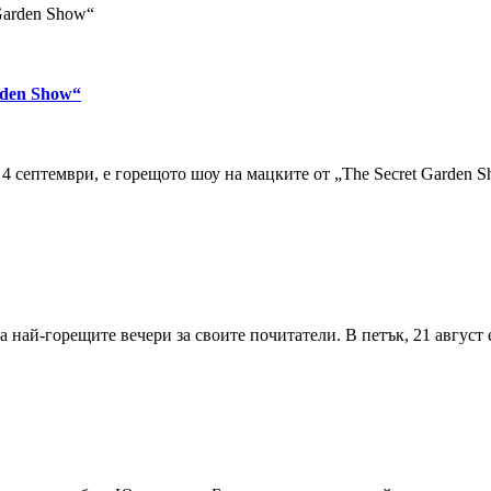
 Garden Show“
arden Show“
к, 4 септември, е горещото шоу на мацките от „The Secret Garden
лага най-горещите вечери за своите почитатели. В петък, 21 авгус