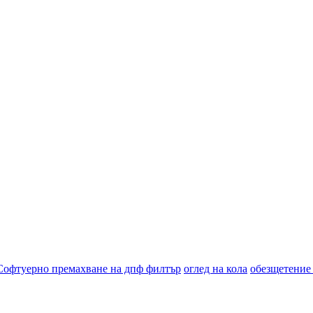
Софтуерно премахване на дпф филтър
оглед на кола
обезщетение