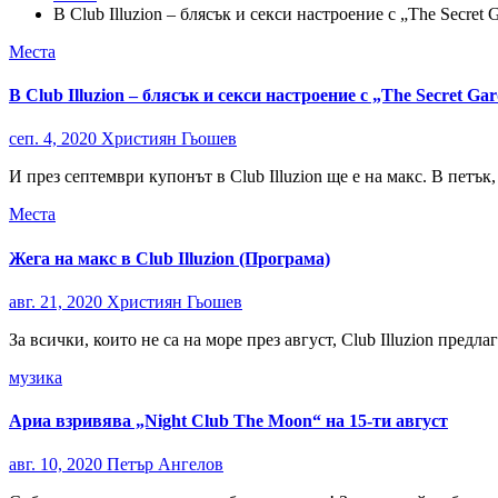
В Club Illuzion – блясък и секси настроение с „The Secret
Места
В Club Illuzion – блясък и секси настроение с „The Secret G
сеп. 4, 2020
Християн Гьошев
И през септември купонът в Club Illuzion ще е на макс. В петъ
Места
Жега на макс в Club Illuzion (Програма)
авг. 21, 2020
Християн Гьошев
За всички, които не са на море през август, Club Illuzion пред
музика
Ариа взривява „Night Club The Moon“ на 15-ти август
авг. 10, 2020
Петър Ангелов