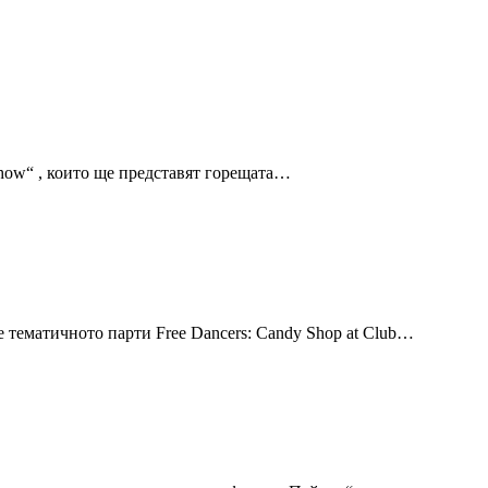
 Show“ , които ще представят горещата…
т е тематичното парти Free Dancers: Candy Shop at Club…