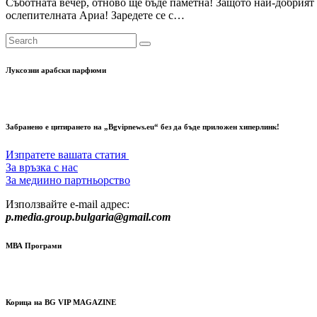
Съботната вечер, отново ще бъде паметна! Защото най-добрият
ослепителната Ариа! Заредете се с…
Луксозни арабски парфюми
Забранено е цитирането на „Bgvipnews.eu“ без да бъде приложен хиперлинк!
Изпратете вашата статия
За връзка с нас
За медиино партньорство
Използвайте e-mail адрес:
p.media.group.bulgaria@gmail.com
МВА Програми
Корица на BG VIP MAGAZINE