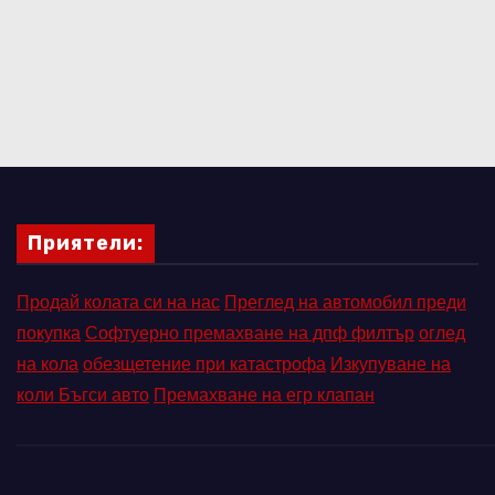
Приятели:
Продай колата си на нас
Преглед на автомобил преди
покупка
Софтуерно премахване на дпф филтър
оглед
на кола
обезщетение при катастрофа
Изкупуване на
коли Бъгси авто
Премахване на егр клапан