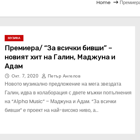
Home
Премиера
МУЗИКА
Премиера/ “За всички бивши” –
новият хит на Галин, Маджуна и
Адам
Окт. 7, 2020
Петър Ангелов
Новото музикално предложение на мега звездата
Галин, идва в колаборация с двете мъжки попълнения
на “Alpha Music” – Маджуна и Адам. “За всички
бивши” е проект на най-високо ниво, а…