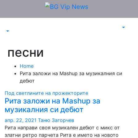
Skip
to
content
песни
Home
Рита заложи на Mashup за музикалния си
дебют
Под светлините на прожекторите
Рита заложи на Mashup за
музикалния си дебют
апр. 22, 2021
Таню Загорчев
Рита направи своя музикален дебют с микс от
златни ретро парчета Рита е името на новото