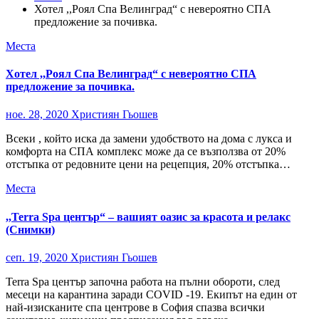
Хотел ,,Роял Спа Велинград“ с невероятно СПА
предложение за почивка.
Места
Хотел ,,Роял Спа Велинград“ с невероятно СПА
предложение за почивка.
ное. 28, 2020
Християн Гьошев
Всеки , който иска да замени удобството на дома с лукса и
комфорта на СПА комплекс може да се възползва от 20%
отстъпка от редовните цени на рецепция, 20% отстъпка…
Места
,,Terra Spa център“ – вашият оазис за красота и релакс
(Снимки)
сеп. 19, 2020
Християн Гьошев
Terra Spa център започна работа на пълни обороти, след
месеци на карантина заради COVID -19. Екипът на един от
най-изисканите спа центрове в София спазва всички