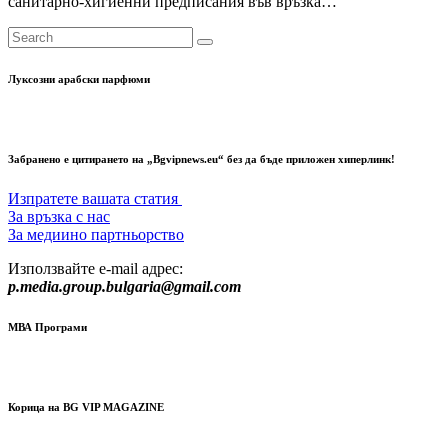
санитарно-хигиенни предписания във връзка…
Луксозни арабски парфюми
Забранено е цитирането на „Bgvipnews.eu“ без да бъде приложен хиперлинк!
Изпратете вашата статия
За връзка с нас
За медиино партньорство
Използвайте e-mail адрес:
p.media.group.bulgaria@gmail.com
МВА Програми
Корица на BG VIP MAGAZINE