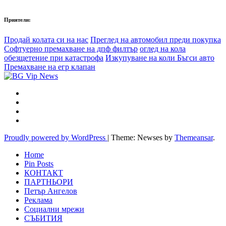
Приятели:
Продай колата си на нас
Преглед на автомобил преди покупка
Софтуерно премахване на дпф филтър
оглед на кола
обезщетение при катастрофа
Изкупуване на коли Бъгси авто
Премахване на егр клапан
Proudly powered by WordPress
|
Theme: Newses by
Themeansar
.
Home
Pin Posts
КОНТАКТ
ПАРТНЬОРИ
Петър Ангелов
Реклама
Социални мрежи
СЪБИТИЯ