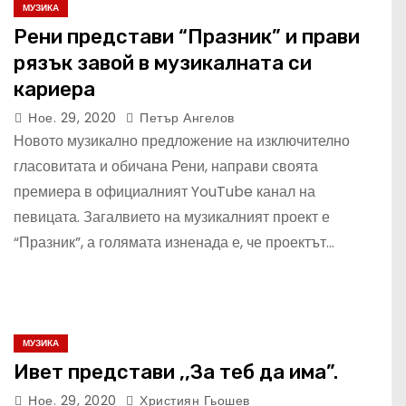
МУЗИКА
Рени представи “Празник” и прави
рязък завой в музикалната си
кариера
Ное. 29, 2020
Петър Ангелов
Новото музикално предложение на изключително
гласовитата и обичана Рени, направи своята
премиера в официалният YouTube канал на
певицата. Загалвието на музикалният проект е
“Празник”, а голямата изненада е, че проектът…
МУЗИКА
Ивет представи ,,За теб да има”.
Ное. 29, 2020
Християн Гьошев