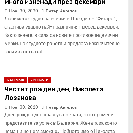
много изненади през декември
Ное. 30, 2020
Петър Ангелов
Любимото студио на всички в Пловдив – “Фигаро” ,
стартира ударно най-празничният месец декември.
Както знаете, в сила са новите противоепидемични
мерки, но студиото работи и предлага изключително
голяма отстъпка!…
БЪЛГАРИЯ
ЛИЧНОСТИ
Честит рожден ден, Николета
Лозанова
Ное. 30, 2020
Петър Ангелов
Днес рожден ден празнува жената, кото промени
представите за успех в България. Жената за която
няма нищо невъзможно.. Нейното име е Николета