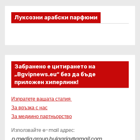
Луксозни арабски парфюми
Забранено е цитирането на
„Bgvipnews.eu“ без да бъде
приложен хиперлинк!
Изпратете вашата статия
За връзка с нас
За медиино партньорство
Използвайте e-mail адрес:
p.media.group.bulgaria@gmail.com