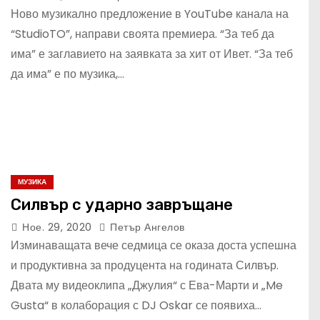
Ново музикално предложение в YouTube канала на
“StudioTO”, направи своята премиера. “За теб да
има” е заглавието на заявката за хит от Ивет. “За теб
да има” е по музика,…
МУЗИКА
Силвър с ударно завръщане
Ное. 29, 2020
Петър Ангелов
Изминаващата вече седмица се оказа доста успешна
и продуктивна за продуцента на годината Силвър.
Двата му видеоклипа „Джулия“ с Ева-Марти и „Me
Gusta“ в колаборация с DJ Oskar се появиха…