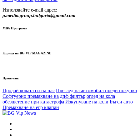
Използвайте e-mail адрес:
p.media.group.bulgaria@gmail.com
МВА Програми
Корица на BG VIP MAGAZINE
Приятели:
Продай колата си на нас
Преглед на автомобил преди покупка
Софтуерно премахване на дпф филтър
оглед на кола
обезщетение при катастрофа
Изкупуване на коли Бъгси авто
Премахване на егр клапан