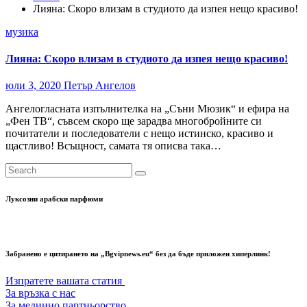
Лияна: Скоро влизам в студиото да изпея нещо красиво!
музика
Лияна: Скоро влизам в студиото да изпея нещо красиво!
юли 3, 2020
Петър Ангелов
Ангелогласната изпълнителка на „Съни Мюзик“ и ефира на
„Фен ТВ“, съвсем скоро ще зарадва многобройните си
почитатели и последователи с нещо истинско, красиво и
щастливо! Всъщност, самата тя описва така…
Луксозни арабски парфюми
Забранено е цитирането на „Bgvipnews.eu“ без да бъде приложен хиперлинк!
Изпратете вашата статия
За връзка с нас
За медиино партньорство