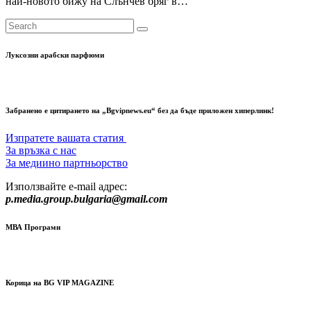
най-новото бижу на Слънчев бряг в…
Луксозни арабски парфюми
Забранено е цитирането на „Bgvipnews.eu“ без да бъде приложен хиперлинк!
Изпратете вашата статия
За връзка с нас
За медиино партньорство
Използвайте e-mail адрес:
p.media.group.bulgaria@gmail.com
МВА Програми
Корица на BG VIP MAGAZINE