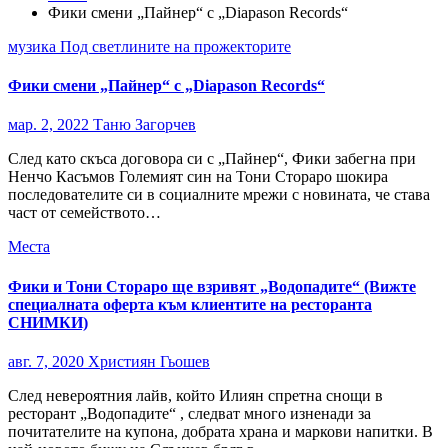
Фики смени „Пайнер“ с „Diapason Records“
музика
Под светлините на прожекторите
Фики смени „Пайнер“ с „Diapason Records“
мар. 2, 2022
Таню Загорчев
След като скъса договора си с „Пайнер“, Фики забегна при
Ненчо Касъмов Големият син на Тони Стораро шокира
последователите си в социалните мрежи с новината, че става
част от семейството…
Места
Фики и Тони Стораро ще взривят „Водопадите“ (Вижте
специалната оферта към клиентите на ресторанта
СНИМКИ)
авг. 7, 2020
Християн Гьошев
След невероятния лайв, който Илиян спретна снощи в
ресторант „Водопадите“ , следват много изненади за
почитателите на купона, добрата храна и маркови напитки. В