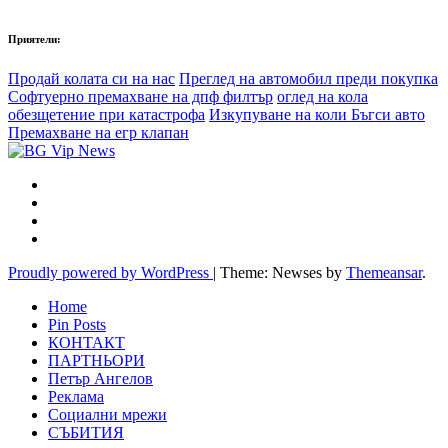
Приятели:
Продай колата си на нас
Преглед на автомобил преди покупка
Софтуерно премахване на дпф филтър
оглед на кола
обезщетение при катастрофа
Изкупуване на коли Бъгси авто
Премахване на егр клапан
Proudly powered by WordPress
|
Theme: Newses by
Themeansar
.
Home
Pin Posts
КОНТАКТ
ПАРТНЬОРИ
Петър Ангелов
Реклама
Социални мрежи
СЪБИТИЯ