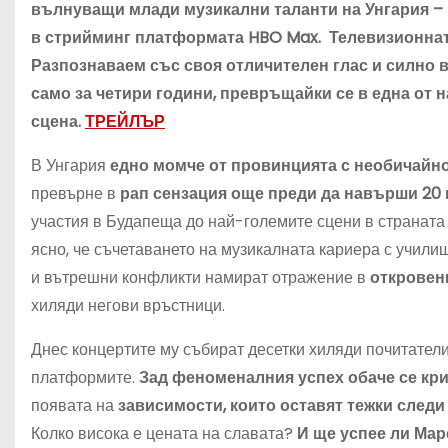
вълнуващи млади музикални таланти на Унгария – 
в стрийминг платформата HBO Max. Телевизионната 
Разпознаваем със своя отличителен глас и силно
само за четири години, превръщайки се в една от
сцена.
ТРЕЙЛЪР
В Унгария
едно момче от провинцията с необичайн
превърне в
рап сензация още преди да навърши 20
участия в Будапеща до най-големите сцени в страната
ясно, че съчетаването на музикалната кариера с учили
и вътрешни конфликти намират отражение в
откровен
хиляди негови връстници.
Днес концертите му събират десетки хиляди почитатели
платформите.
Зад феноменалния успех обаче се кри
появата на
зависимости, които оставят тежки следи
Колко висока е цената на славата?
И ще успее ли Мар