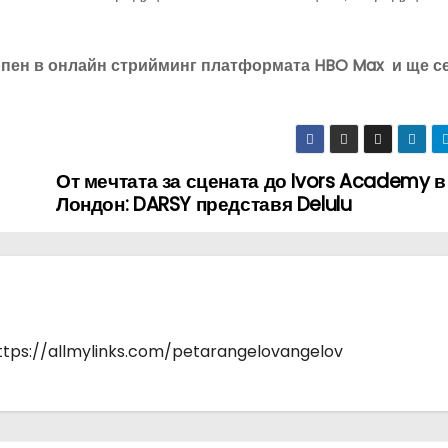
стъпен в онлайн стрийминг платформата HBO Max и ще с
От мечтата за сцената до Ivors Academy в
Лондон: DARSY представя Delulu
https://allmylinks.com/petarangelovangelov