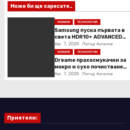
Може би ще харесате..
и
я
НОВИНИ
ТЕХНОЛОГИИ
Samsung пуска първата в
света HDR10+ ADVANCED
стрийминг услуга в Prime V
Авг. 7, 2026
Петър Ангелов
НОВИНИ
ТЕХНОЛОГИИ
Dreame прахосмукачки за
мокро и сухо почистване
надхвърлиха 2 000 патент
Авг. 7, 2026
Петър Ангелов
заявки в световен мащаб
Приятели: