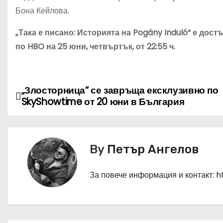
Бона Кейлова.
„Така е писано: Историята на Pogány Induló“ е до
по HBO на 25 юни, четвъртък, от 22:55 ч.
„Злосторница“ се завръща ексклузивно по
Н
SkyShowtime от 20 юни в България
а
в
By
Петър Ангелов
и
г
За повече информация и контакт: 
а
ц