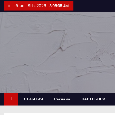
S
сб. авг. 8th, 2026
3:08:39 AM
k
i
p
t
o
c
o
n
t
e
n
t
СЪБИТИЯ
Реклама
ПАРТНЬОРИ