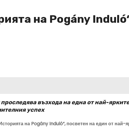
рията на Pogány Indul
 проследява възхода на една от най-яркит
емителния успех
Историята на Pogány Induló“, посветен на един от най-я