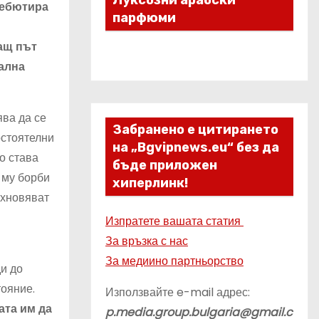
Луксозни арабски
дебютира
парфюми
ащ път
кална
ва да се
Забранено е цитирането
остоятелни
на „Bgvipnews.eu“ без да
о става
бъде приложен
 му борби
хиперлинк!
ъхновяват
Изпратете вашата статия
За връзка с нас
За медиино партньорство
и до
тояние.
Използвайте e-mail адрес:
ата им да
p.media.group.bulgaria@gmail.c