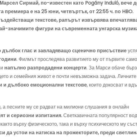
Марсел Сирмай, по-известен като Pogány Induló, вече 
премиера е на 25 юни, четвъртък, от 22:55 ч. по HBO.
 въздействащи текстове, рапърът извървява впечатляв
 най-значимите фигури на съвременната унгарска музи
о дълбок глас и завладяващо сценично присъствие
успя
 години
. Филмът проследява развитието му от първите сам
 и
напълно разпродадени концерти
. За Марси обаче бърз
щето и семейния живот е почти невъзможна задача. Личните
и и дълбоко емоционални текстове
, които докосват и вд
, а песните му се радват на милиони слушания в онлайн
ят и сериозни изпитания.
Светкавичната популярност вод
както върху физическото, така и върху психическото му със
си да устои на натиска на прожекторите, преди светлин