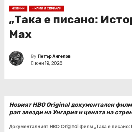
НОВИНИ
ФИЛМИ И СЕРИАЛИ
„Така е писано: Исто
Max
By
Петър Ангелов
юни 19, 2026
Новият HBO Original документален филм
рап звезди на Унгария и цената на стр
Документалният HBO Original филм „Така е писано: 