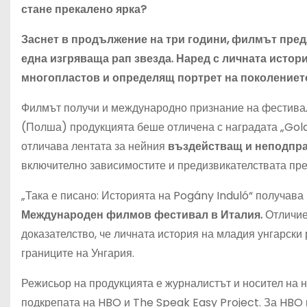
стане прекалено ярка?
Заснет в продължение на три години, филмът пред
една изгряваща рап звезда. Наред с личната истори
многопластов и определящ портрет на поколението
Филмът получи и международно признание на фестивал
(Полша) продукцията беше отличена с наградата „Gold
отличава лентата за нейния
въздействащ и неподпра
включително зависимостите и предизвикателствата пре
„Така е писано: Историята на Pogány Induló“ получава
Международен филмов фестивал в Италия.
Отличие
доказателство, че личната история на младия унгарски
границите на Унгария.
Режисьор на продукцията е журналистът и носител на 
подкрепата на HBO и The Speak Easy Project. За HBO 