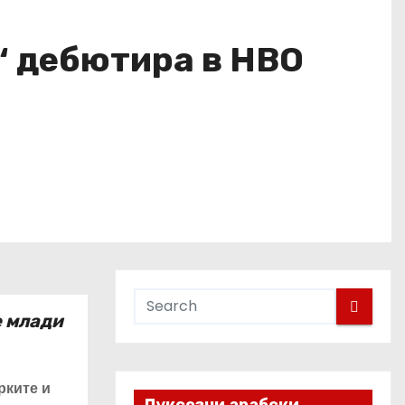
ó“ дебютира в HBO
е млади
рките и