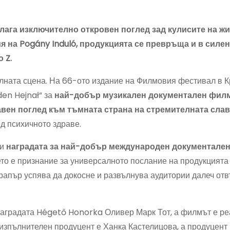
лага изключително откровен поглед зад кулисите на жи
я на Pogány Induló, продукцията се превръща и в силен
 Z.
ната сцена. На 66-ото издание на Филмовия фестивал в К
en Hejnał“ за
най-добър музикален документален филм
вен поглед към тъмната страна на стремителната сла
д психичното здраве.
 и
наградата за най-добър международен документале
то е признание за универсалното послание на продукцията
 рапър успява да докосне и развълнува аудитории далеч от
наградата Hégető Honorka Оливер Марк Тот, а филмът е ре
изпълнителен продуцент е Ханка Кастелицова, а продуцент