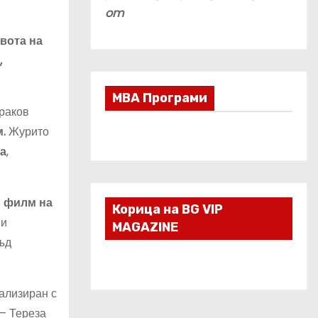
om
вота на
,
МВА Програми
раков
.
Журито
ва
,
н филм на
Корица на BG VIP
 и
MAGAZINE
въд
ализиран с
 – Тереза