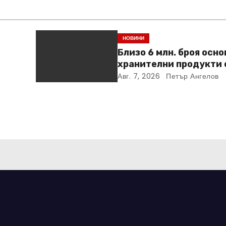
НОВИНИ
Близо 6 млн. броя осн
хранителни продукти 
ideo
закупени от „Кошница
Авг. 7, 2026
Петър Ангелов
в Kaufland от старта н
кампанията
ни