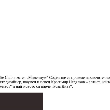
hite Club в хотел „Милениум“ София ще се проведе изключително 
ят дизайнер, шоумен и певец Красимир Недялков – артист, койт
живот“ и най-новото си парче „Роза Дива“.