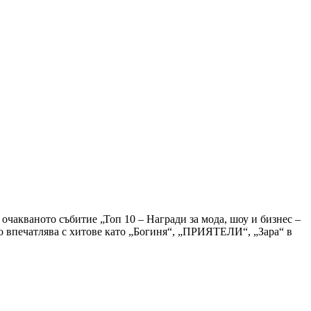
очакваното събитие „Топ 10 – Награди за мода, шоу и бизнес –
о впечатлява с хитове като „Богиня“, „ПРИЯТЕЛИ“, „Зара“ в