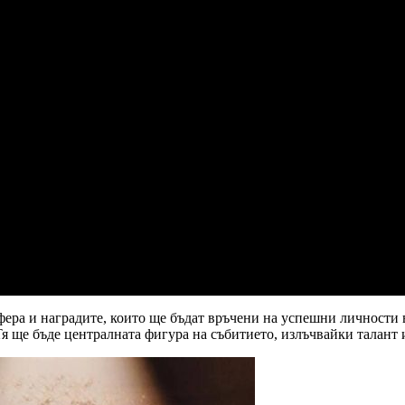
фера и наградите, които ще бъдат връчени на успешни личности в
Тя ще бъде централната фигура на събитието, излъчвайки талант и