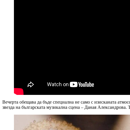
Вечерта обещава да бъде специална не само с изисканата атмос
звезда на българската музикална сцена – Даная Александрова. 