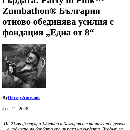
гърдата: Party in Pink™
Zumbathon® България
отново обединява усилия с
фондация „Една от 8“
By
Петър Ангелов
фев. 12, 2026
На 21-ви февруари 14 града в България ще танцуват в розово
в подкрепа на борбата срещу рака на гърдата. Входът за