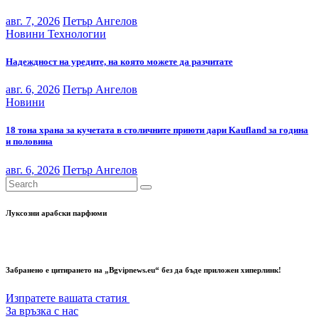
авг. 7, 2026
Петър Ангелов
Новини
Технологии
Надеждност на уредите, на която можете да разчитате
авг. 6, 2026
Петър Ангелов
Новини
18 тона храна за кучетата в столичните приюти дари Kaufland за година
и половина
авг. 6, 2026
Петър Ангелов
Луксозни арабски парфюми
Забранено е цитирането на „Bgvipnews.eu“ без да бъде приложен хиперлинк!
Изпратете вашата статия
За връзка с нас