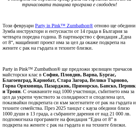
тричасовата танцова програма е свободен!
Този февруари
Party in Pink™ Zumbathon®
отново ще обедини
Зумба инструктори и ентусиасти от 14 града в България за
четвърта поредна година. В партньорство с фондация „Една
от 8“, мащабният проект има за цел да окаже подкрепа на
жените с рак на гърдата и техните близки.
Party in Pink™ Zumbathon® ще предложи зрелищен тричасов
майсторски клас в
София, Пловдив, Варна, Бургас,
Благоевград, Карнобат, Стара Загора, Велико Търново,
Горна Оряховица, Пазарджик, Приморско, Банско, Перник
и Троян
. С очакваните над 1000 участници, събитието има за
цел да укрепи чувството за солидарност и споделена цел,
показвайки подкрепата си към засегнатите от рак на гърдата и
техните семейства. През 2025 танцът с кауза обедини близо
1000 души в 13 града, а събраните дарения от над 21 000 лв.
подпомогнаха програмите на фондация “Една от 8” в
подкрепа на жените с рак на гърдата и на техните близки.