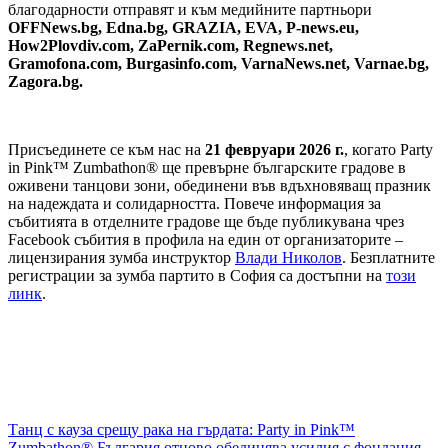
благодарности отправят и към медийните партньори
OFFNews.bg, Edna.bg, GRAZIA, EVA, P-news.eu,
How2Plovdiv.com, ZaPernik.com, Regnews.net,
Gramofona.com, Burgasinfo.com, VarnaNews.net, Varnae.bg,
Zagora.bg.
Присъединете се към нас на
21 февруари 2026 г.
, когато Party
in Pink™ Zumbathon® ще превърне българските градове в
оживени танцови зони, обединени във вдъхновяващ празник
на надеждата и солидарността. Повече информация за
събитията в отделните градове ще бъде публикувана чрез
Facebook събития в профила на един от организаторите –
лицензирания зумба инструктор
Влади Николов
. Безплатните
регистрации за зумба партито в София са достъпни на
този
линк
.
Навигация
Танц с кауза срещу рака на гърдата: Party in Pink™
Zumbathon® България отново обединява усилия с фондация