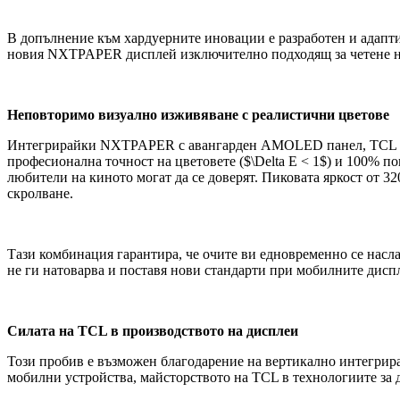
В допълнение към хардуерните иновации е разработен и адапти
новия NXTPAPER дисплей изключително подходящ за четене на 
Неповторимо визуално изживяване с реалистични цветове
Интегрирайки NXTPAPER с авангарден AMOLED панел, TCL пост
професионална точност на цветовете ($\Delta E < 1$) и 100% п
любители на киното могат да се доверят. Пиковата яркост от 32
скролване.
Тази комбинация гарантира, че очите ви едновременно се нас
не ги натоварва и поставя нови стандарти при мобилните дисп
Силата на TCL в производството на дисплеи
Този пробив е възможен благодарение на вертикално интегриран
мобилни устройства, майсторството на TCL в технологиите за