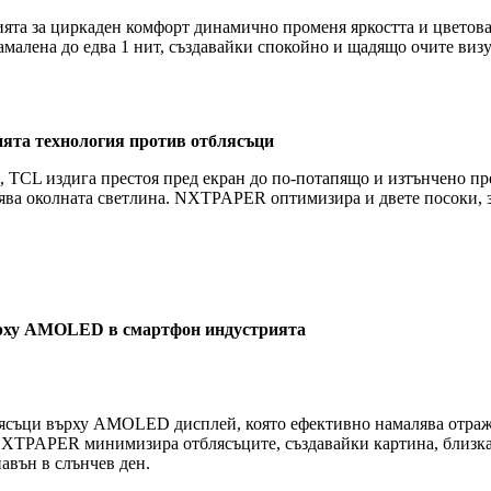
ията за циркаден комфорт динамично променя яркостта и цветова
 намалена до едва 1 нит, създавайки спокойно и щадящо очите в
ията технология против отблясъци
 TCL издига престоя пред екран до по-потапящо и изтънчено пре
азява околната светлина. NXTPAPER оптимизира и двете посоки, з
върху AMOLED в смартфон индустрията
лясъци върху AMOLED дисплей, която ефективно намалява отраже
NXTPAPER минимизира отблясъците, създавайки картина, близка д
навън в слънчев ден.