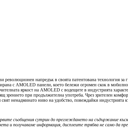
и революционен напредък в своята патентована технология за 
рирана с AMOLED панели, което бележи огромен скок в мобилнот
ючителната яркост на AMOLED с водещите в индустрията характер
щ зрението при продължителна употреба. Чрез зрителен комфорт,
я свят ненадминато ниво на удобство, повеждайки индустрията 
ървите съобщения сутрин до преглеждането на съдържание късно
света и получаваме информация, дисплеите трябва не само да п