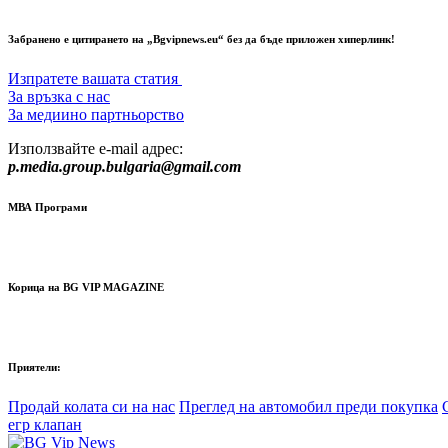
Забранено е цитирането на „Bgvipnews.eu“ без да бъде приложен хиперлинк!
Изпратете вашата статия
За връзка с нас
За медиино партньорство
Използвайте e-mail адрес:
p.media.group.bulgaria@gmail.com
МВА Програми
Корица на BG VIP MAGAZINE
Приятели:
Продай колата си на нас
Преглед на автомобил преди покупка
егр клапан