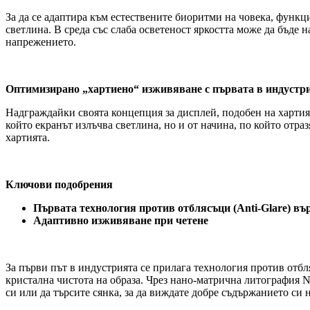
За да се адаптира към естествените биоритми на човека, функц
светлина. В среда със слаба осветеност яркостта може да бъде
напрежението.
Оптимизирано „хартиено“ изживяване с първата в индустр
Надграждайки своята концепция за дисплей, подобен на хартия,
който екранът излъчва светлина, но и от начина, по който отр
хартията.
Ключови подобрения
Първата технология против отблясъци (Anti-Glare) 
Адаптивно изживяване при четене
За първи път в индустрията се прилага технология против отб
кристална чистота на образа. Чрез нано-матрична литография 
си или да търсите сянка, за да виждате добре съдържанието си 