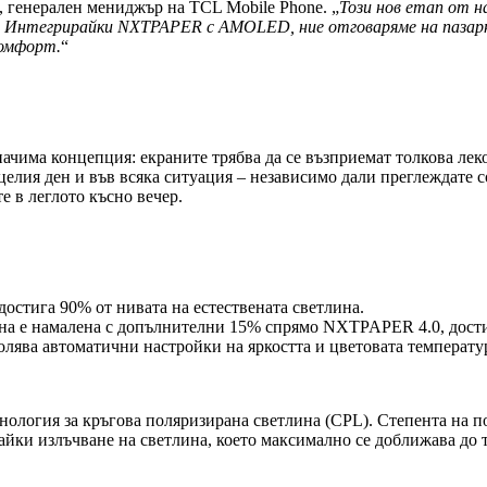
, генерален мениджър на TCL Mobile Phone. „
Този нов етап от 
а. Интегрирайки NXTPAPER с AMOLED, ние отговаряме на пазарн
комфорт.
“
чима концепция: екраните трябва да се възприемат толкова леко 
елия ден и във всяка ситуация – независимо дали преглеждате с
е в леглото късно вечер.
остига 90% от нивата на естествената светлина.
на е намалена с допълнителни 15% спрямо NXTPAPER 4.0, достиг
лява автоматични настройки на яркостта и цветовата температу
нология за кръгова поляризирана светлина (CPL). Степента на 
йки излъчване на светлина, което максимално се доближава до т