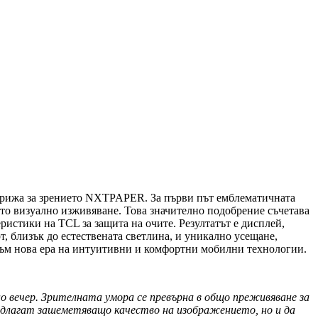
грижа за зрението NXTPAPER. За първи път емблематичната
о визуално изживяване. Това значително подобрение съчетава
истики на TCL за защита на очите. Резултатът е дисплей,
 близък до естествената светлина, и уникално усещане,
към нова ера на интуитивни и комфортни мобилни технологии.
 вечер. Зрителната умора се превърна в общо преживяване за
редлагат зашеметяващо качество на изображението, но и да