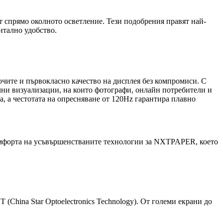
 спрямо околното осветление. Тези подобрения правят най-
итално удобство.
ите и първокласно качество на дисплея без компромиси. С
ични визуализации, на които фотографи, онлайн потребители и
а, а честотата на опресняване от 120Hz гарантира плавно
комфорта на усъвършенстваните технологии за NXTPAPER, което
China Star Optoelectronics Technology). От големи екрани до