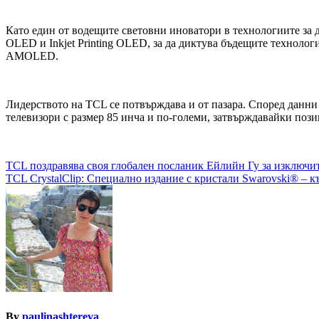
Като един от водещите световни иноватори в технологиите за 
OLED и Inkjet Printing OLED, за да диктува бъдещите технол
AMOLED.
Лидерството на TCL се потвърждава и от пазара. Според данни 
телевизори с размер 85 инча и по-големи, затвърждавайки поз
Навигация
TCL поздравява своя глобален посланик Ейлийн Гу за изключи
TCL CrystalClip: Специално издание с кристали Swarovski® – к
By
paulinashtereva