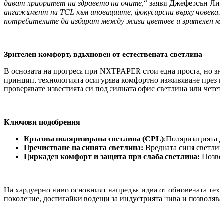
дават приоритет на здравето на очите,
“ заяви Джеферсън Ли
ангажимент на TCL към иновациите, фокусирани върху човек
потребителите да избират между живи цветове и зрителен 
Зрителен комфорт, вдъхновен от естествената светлина
В основата на прогреса при NXTPAPER стои една проста, но зна
принцип, технологията осигурява комфортно изживяване през ц
проверявате известията си под силната офис светлина или четет
Ключови подобрения
Кръгова поляризирана светлина (
CPL)
:
Поляризацията д
Пречистване на синята светлина
:
Вредната синя светли
Циркаден комфорт и защита при слаба светлина:
Позво
На хардуерно ниво основният напредък идва от обновената тех
поколение, достигайки водещи за индустрията нива и позволява