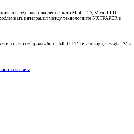
тките от следващо поколение, като Mini LED, Micro LED,
езпроблемната интеграция между технологиите NXTPAPER и
място в света по продажби на Mini LED телевизори, Google TV и
лиони по света