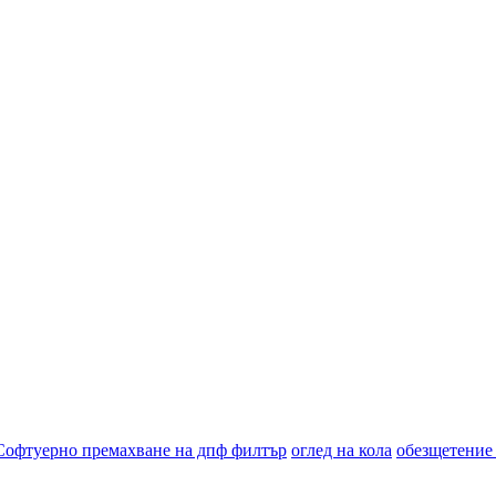
Софтуерно премахване на дпф филтър
оглед на кола
обезщетение