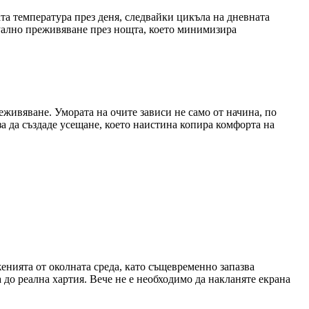
та температура през деня, следвайки цикъла на дневната
изуално преживяване през нощта, което минимизира
живяване. Умората на очите зависи не само от начина, по
а да създаде усещане, което наистина копира комфорта на
нията от околната среда, като същевременно запазва
о реална хартия. Вече не е необходимо да накланяте екрана