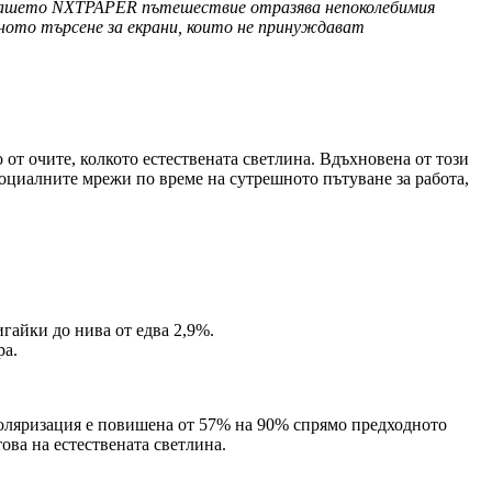
нашето NXTPAPER пътешествие отразява непоколебимия
ото търсене за екрани, които не принуждават
от очите, колкото естествената светлина. Вдъхновена от този
оциалните мрежи по време на сутрешното пътуване за работа,
айки до нива от едва 2,9%.
ра.
поляризация е повишена от 57% на 90% спрямо предходното
ова на естествената светлина.