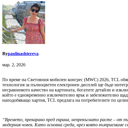
By
paulinashtereva
мар. 2, 2026
По време на Световния мобилен конгрес (MWC) 2026, TCL обяв
технология за пълноцветен електронен дисплей ще бъде интег
несравнимото качество на картината, богатите детайли и изкл
който е едновременно изключително ярък и забележително щадя
наподобяващо хартия, TCL предлага на потребителите по цели
“Времето, прекарано пред екрана, непрекъснато расте – от п
модерния човек. Като основна среда, чрез която възприемаме 