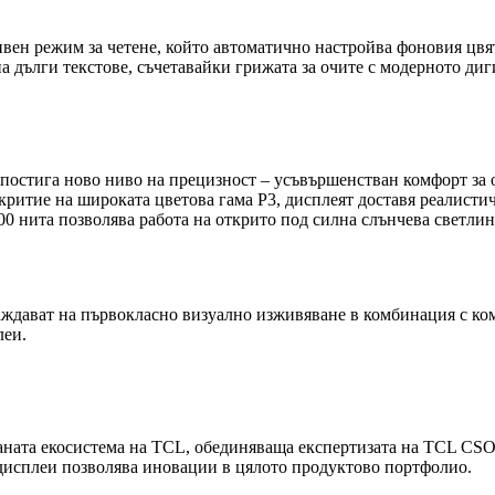
вен режим за четене, който автоматично настройва фоновия цвят
дълги текстове, съчетавайки грижата за очите с модерното диг
ига ново ниво на прецизност – усъвършенстван комфорт за оч
окритие на широката цветова гама P3, дисплеят доставя реалист
00 нита позволява работа на открито под силна слънчева светлин
лаждават на първокласно визуално изживяване в комбинация с 
леи.
ата екосистема на TCL, обединяваща експертизата на TCL CSOT (
 дисплеи позволява иновации в цялото продуктово портфолио.