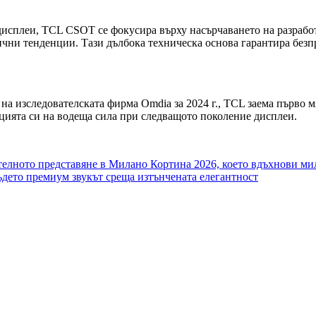
дисплеи, TCL CSOT се фокусира върху насърчаването на разрабо
огични тенденции. Тази дълбока техническа основа гарантира б
на изследователската фирма Omdia за 2024 г., TCL заема първо 
ицията си на водеща сила при следващото поколение дисплеи.
телното представяне в Милано Кортина 2026, което вдъхнови ми
ъдето премиум звукът среща изтънчената елегантност