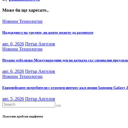
Може би ще харесате..
Новини
Технологии
Надеждност на уредите, на която можете да разчитате
авг. 6, 2026
Петър Ангелов
Новини
Технологии
Dreame отбелязва Международния ден на котката със специални предложе
авг. 6, 2026
Петър Ангелов
Новини
Технологии
Европейските потребители с огромен интерес към новия Samsung Galaxy 
авг. 5, 2026
Петър Ангелов
Луксозни арабски парфюми