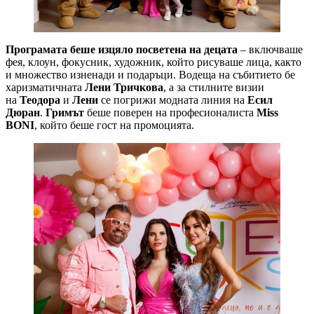
Програмата беше изцяло посветена на децата
– включваше
фея, клоун, фокусник, художник, който рисуваше лица, както
и множество изненади и подаръци. Водеща на събитието бе
харизматичната
Лени Тричкова
, а за стилните визии
на
Теодора
и
Лени
се погрижи модната линия на
Есил
Дюран
.
Гримът
беше поверен на професионалиста
Miss
BONI
, който беше гост на промоцията.