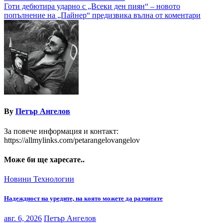
Готи дебютира ударно с „Всеки ден пиян“ – новото
попълнение на „Пайнер“ предизвика вълна от коментари
By
Петър Ангелов
За повече информация и контакт:
https://allmylinks.com/petarangelovangelov
Може би ще харесате..
Новини
Технологии
Надеждност на уредите, на която можете да разчитате
авг. 6, 2026
Петър Ангелов