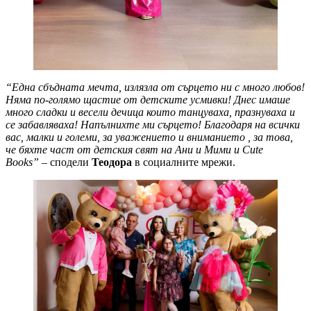
“Една сбъдната мечта, излязла от сърцето ни с много любов!
Няма по-голямо щастие от детските усмивки! Днес имаше
много сладки и весели дечица които танцуваха, празнуваха и
се забавляваха! Напълнихте ми сърцето! Благодаря на всички
вас, малки и големи, за уважението и вниманието , за това,
че бяхте част от детския свят на Ани и Мими и Cute
Books”
– сподели
Теодора
в социалните мрежи.