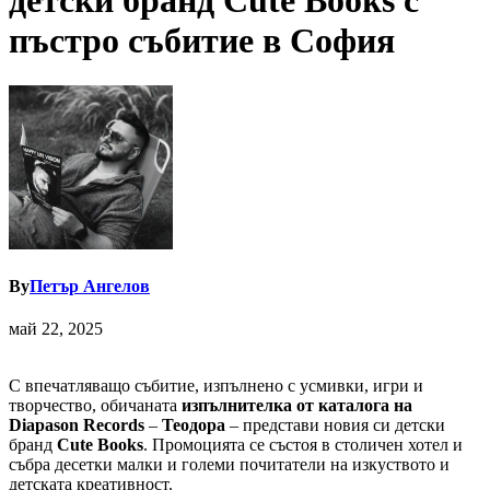
детски бранд Cute Books с
пъстро събитие в София
By
Петър Ангелов
май 22, 2025
С впечатляващо събитие, изпълнено с усмивки, игри и
творчество, обичаната
изпълнителка от каталога на
Diapason Records
–
Теодора
– представи новия си детски
бранд
Cute Books
. Промоцията се състоя в столичен хотел и
събра десетки малки и големи почитатели на изкуството и
детската креативност.