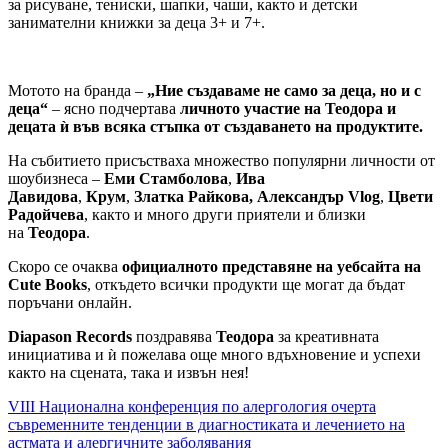
за рисуване, тениски, шапки, чаши, както и детски
занимателни книжки за деца 3+ и 7+.
Мотото на бранда –
„Ние създаваме не само за деца, но и с
деца“
– ясно подчертава
личното участие на Теодора и
децата ѝ във всяка стъпка от създаването на продуктите.
На събитието присъстваха множество популярни личности от
шоубизнеса –
Еми Стамболова
,
Ива
Давидова
,
Крум
,
Златка Райкова,
Александър Vlog
,
Цвети
Радойчева
, както и много други приятели и близки
на
Теодора
.
Скоро се очаква
официалното представяне на уебсайта на
Cute Books
, откъдето всички продукти ще могат да бъдат
поръчани онлайн.
Diapason Records
поздравява
Теодора
за креативната
инициатива и ѝ пожелава още много вдъхновение и успехи
както на сцената, така и извън нея!
Навигация
VIII Национална конференция по алергология очерта
съвременните тенденции в диагностиката и лечението на
астмата и алергичните заболявания