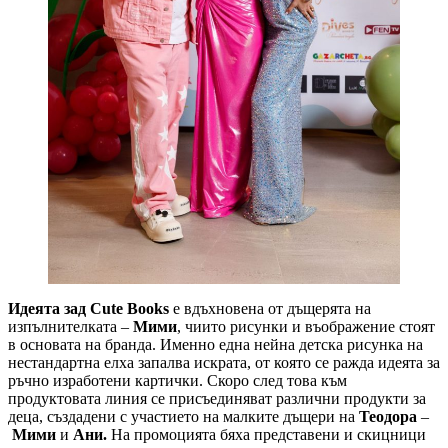
Идеята зад Cute Books
е вдъхновена от дъщерята на
изпълнителката –
Мими
, чиито рисунки и въображение стоят
в основата на бранда. Именно една нейна детска рисунка на
нестандартна елха запалва искрата, от която се ражда идеята за
ръчно изработени картички. Скоро след това към
продуктовата линия се присъединяват различни продукти за
деца, създадени с участието на малките дъщери на
Теодора
–
Мими
и
Ани.
На промоцията бяха представени и скицници