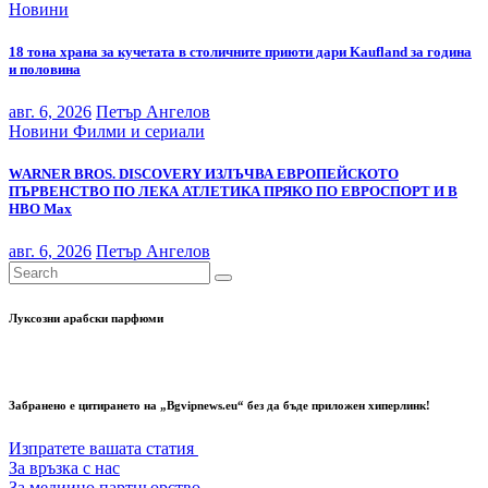
Новини
18 тона храна за кучетата в столичните приюти дари Kaufland за година
и половина
авг. 6, 2026
Петър Ангелов
Новини
Филми и сериали
WARNER BROS. DISCOVERY ИЗЛЪЧВА ЕВРОПЕЙСКОТО
ПЪРВЕНСТВО ПО ЛЕКА АТЛЕТИКА ПРЯКО ПО ЕВРОСПОРТ И В
НВО Мах
авг. 6, 2026
Петър Ангелов
Луксозни арабски парфюми
Забранено е цитирането на „Bgvipnews.eu“ без да бъде приложен хиперлинк!
Изпратете вашата статия
За връзка с нас
За медиино партньорство