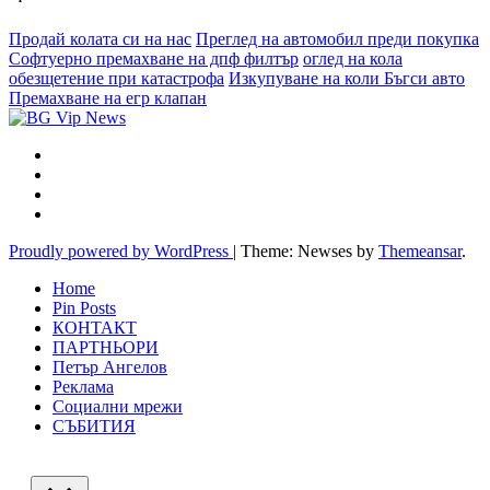
Продай колата си на нас
Преглед на автомобил преди покупка
Софтуерно премахване на дпф филтър
оглед на кола
обезщетение при катастрофа
Изкупуване на коли Бъгси авто
Премахване на егр клапан
Proudly powered by WordPress
|
Theme: Newses by
Themeansar
.
Home
Pin Posts
КОНТАКТ
ПАРТНЬОРИ
Петър Ангелов
Реклама
Социални мрежи
СЪБИТИЯ