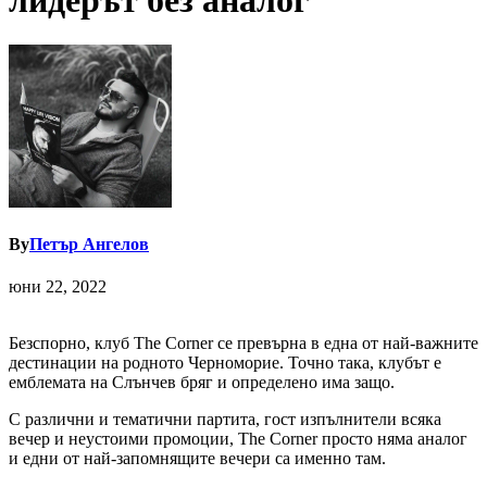
лидерът без аналог
By
Петър Ангелов
юни 22, 2022
Безспорно, клуб The Corner се превърна в една от най-важните
дестинации на родното Черноморие. Точно така, клубът е
емблемата на Слънчев бряг и определено има защо.
С различни и тематични партита, гост изпълнители всяка
вечер и неустоими промоции, The Corner просто няма аналог
и едни от най-запомнящите вечери са именно там.