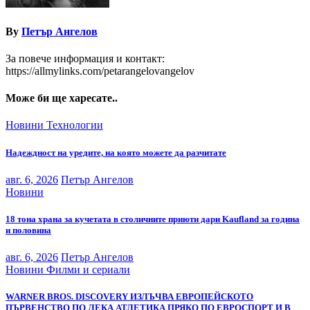
By
Петър Ангелов
За повече информация и контакт:
https://allmylinks.com/petarangelovangelov
Може би ще харесате..
Новини
Технологии
Надеждност на уредите, на която можете да разчитате
авг. 6, 2026
Петър Ангелов
Новини
18 тона храна за кучетата в столичните приюти дари Kaufland за година
и половина
авг. 6, 2026
Петър Ангелов
Новини
Филми и сериали
WARNER BROS. DISCOVERY ИЗЛЪЧВА ЕВРОПЕЙСКОТО
ПЪРВЕНСТВО ПО ЛЕКА АТЛЕТИКА ПРЯКО ПО ЕВРОСПОРТ И В