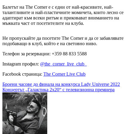
Балетът на The Corner е с едни от най-красивите, най-
талантливите и най-пластичните момичета, които лесно се
адаптират към всеки ритъм и приковават вниманието на
мъжката част от посетителите на клуба.
Не пропускайте да посетите The Corner и да се забавлявате
подобаващо в клуб, който е на световно ниво.
Телефон за резервации: +359 88 833 5588
Instagram профил:
@the_corner_live_club_
Facebook страница:
The Corner Live Club
Навигация
Броени часове до финала на конкурса Lady Universe 2022
Концертът „Галактика 2х20“ с телевизионна премиера