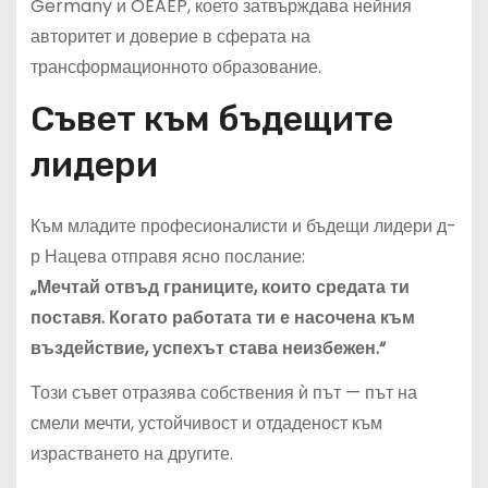
Germany и OEAEP, което затвърждава нейния
авторитет и доверие в сферата на
трансформационното образование.
Съвет към бъдещите
лидери
Към младите професионалисти и бъдещи лидери д-
р Нацева отправя ясно послание:
„Мечтай отвъд границите, които средата ти
поставя. Когато работата ти е насочена към
въздействие, успехът става неизбежен.“
Този съвет отразява собствения ѝ път — път на
смели мечти, устойчивост и отдаденост към
израстването на другите.