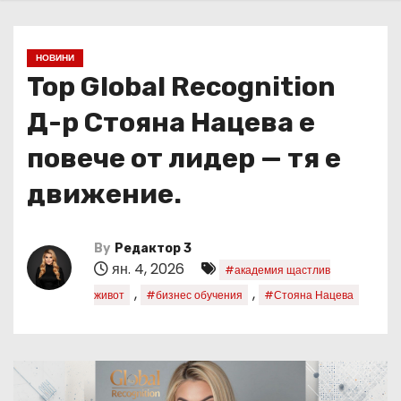
НОВИНИ
Top Global Recognition
Д-р Стояна Нацева е
повече от лидер — тя е
движение.
By
Редактор 3
ян. 4, 2026
#академия щастлив
,
,
живот
#бизнес обучения
#Стояна Нацева