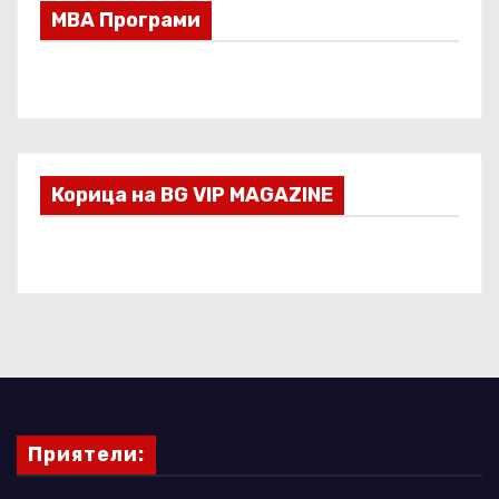
МВА Програми
Корица на BG VIP MAGAZINE
Приятели: