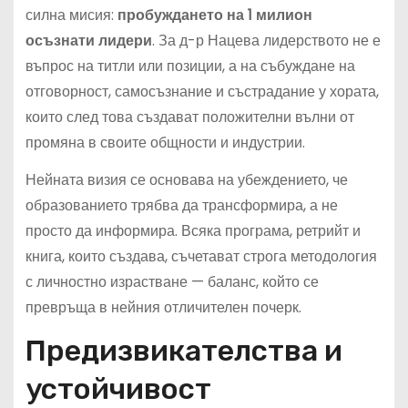
силна мисия:
пробуждането на 1 милион
осъзнати лидери
. За д-р Нацева лидерството не е
въпрос на титли или позиции, а на събуждане на
отговорност, самосъзнание и състрадание у хората,
които след това създават положителни вълни от
промяна в своите общности и индустрии.
Нейната визия се основава на убеждението, че
образованието трябва да трансформира, а не
просто да информира. Всяка програма, ретрийт и
книга, които създава, съчетават строга методология
с личностно израстване — баланс, който се
превръща в нейния отличителен почерк.
Предизвикателства и
устойчивост