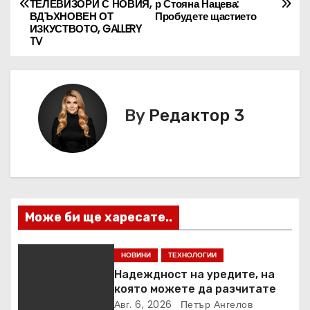
а
ТЕЛЕВИЗОРИ С НОВИЯ,
р Стояна Нацева:
ВДЪХНОВЕН ОТ
Пробудете щастието
в
ИЗКУСТВОТО, GALLERY
TV
и
г
By
Редактор 3
а
ц
и
я
Може би ще харесате..
НОВИНИ
ТЕХНОЛОГИИ
Надеждност на уредите, на
която можете да разчитате
Авг. 6, 2026
Петър Ангелов