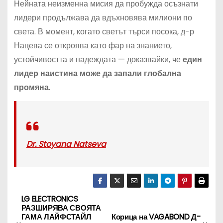
Нейната неизменна мисия да пробужда осъзнати
лидери продължава да вдъхновява милиони по
света. В момент, когато светът търси посока, д-р
Нацева се откроява като фар на знанието,
устойчивостта и надеждата — доказвайки, че
един
лидер наистина може да запали глобална
промяна
.
Dr. Stoyana Natseva
LG ELECTRONICS
Н
РАЗШИРЯВА СВОЯТА
ГАМА ЛАЙФСТАЙЛ
Корица на VAGABOND Д-