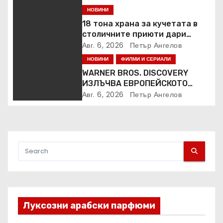
НОВИНИ
18 тона храна за кучетата в
столичните приюти дари
Kaufland за година и половина
Авг. 6, 2026
Петър Ангелов
НОВИНИ
ФИЛМИ И СЕРИАЛИ
WARNER BROS. DISCOVERY
ИЗЛЪЧВА ЕВРОПЕЙСКОТО
ПЪРВЕНСТВО ПО ЛЕКА
Авг. 6, 2026
Петър Ангелов
АТЛЕТИКА ПРЯКО ПО
ЕВРОСПОРТ И В НВО Мах
Луксозни арабски парфюми