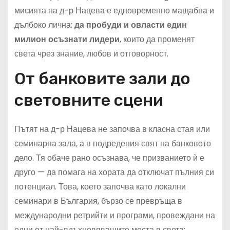
мисията на д-р Нацева е едновременно мащабна и
дълбоко лична:
да пробуди и овласти един
милион осъзнати лидери
, които да променят
света чрез знание, любов и отговорност.
От банковите зали до
световните сцени
Пътят на д-р Нацева не започва в класна стая или
семинарна зала, а в подредения свят на банковото
дело. Тя обаче рано осъзнава, че призванието ѝ е
друго — да помага на хората да отключат пълния си
потенциал. Това, което започва като локални
семинари в България, бързо се превръща в
международни ретрийти и програми, провеждани на
едни от най-вдъхновяващите места в света: