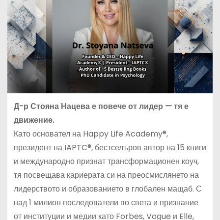
Д-р Стояна Нацева е повече от лидер — тя е
движение.
Като основател на Happy Life Academy®,
президент на IAPTC®, бестселъров автор на 15 книги
и международно признат трансформационен коуч,
тя посвещава кариерата си на преосмислянето на
лидерството и образованието в глобален мащаб. С
над 1 милион последователи по света и признание
от институции и медии като Forbes, Vogue и Elle,