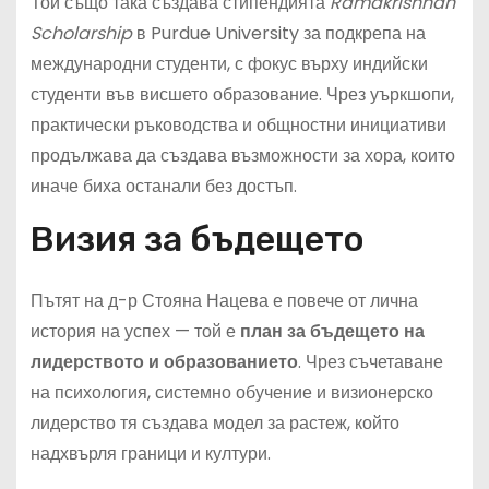
Той също така създава стипендията
Ramakrishnan
Scholarship
в Purdue University за подкрепа на
международни студенти, с фокус върху индийски
студенти във висшето образование. Чрез уъркшопи,
практически ръководства и общностни инициативи
продължава да създава възможности за хора, които
иначе биха останали без достъп.
Визия за бъдещето
Пътят на д-р Стояна Нацева е повече от лична
история на успех — той е
план за бъдещето на
лидерството и образованието
. Чрез съчетаване
на психология, системно обучение и визионерско
лидерство тя създава модел за растеж, който
надхвърля граници и култури.