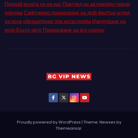
Продай колата си на нас
Преглед на автомобил преди
покупка
Софтуерно премахване на дпф филтър
оглед
на кола
обезщетение при катастрофа
Изкупуване на
коли Бъгси авто
Премахване на егр клапан
Proudly powered by WordPress
|
Theme: Newses by
Themeansar
.