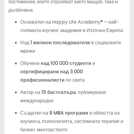
постижения, които отразяват както мащаб, така и
дълбочина:
Основател на Happy Life Academy® – най-
голямата коучинг академия в Източна Европа
Над
1 милион последователи
в социалните
мрежи
Обучени
над 100 000 студенти
и
сертифицирани над 3 000
професионалисти
по света
Автор на
15 бестселъра
, публикувани
международно
Създател на
9 MBA програми
в областта на
коучинга, психологията, системната терапия и
бизнес менторството