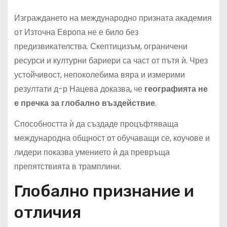
Изграждането на международно призната академия
от Източна Европа не е било без
предизвикателства. Скептицизъм, ограничени
ресурси и културни бариери са част от пътя ѝ. Чрез
устойчивост, непоколебима вяра и измерими
резултати д-р Нацева доказва, че
географията не
е пречка за глобално въздействие
.
Способността ѝ да създаде процъфтяваща
международна общност от обучаващи се, коучове и
лидери показва умението ѝ да превръща
препятствията в трамплини.
Глобално признание и
отличия