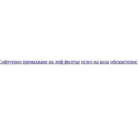
Софтуерно премахване на дпф филтър
оглед на кола
обезщетение