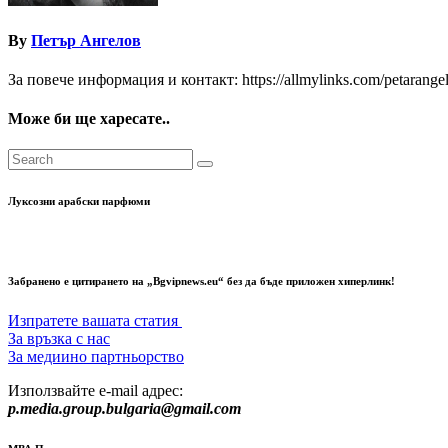
By
Петър Ангелов
За повече информация и контакт: https://allmylinks.com/petarange
Може би ще харесате..
Луксозни арабски парфюми
Забранено е цитирането на „Bgvipnews.eu“ без да бъде приложен хиперлинк!
Изпратете вашата статия
За връзка с нас
За медиино партньорство
Използвайте e-mail адрес:
p.media.group.bulgaria@gmail.com