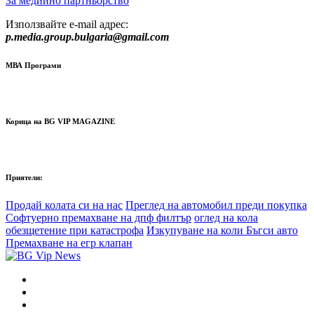
За медиино партньорство
Използвайте e-mail адрес:
p.media.group.bulgaria@gmail.com
МВА Програми
Корица на BG VIP MAGAZINE
Приятели:
Продай колата си на нас
Преглед на автомобил преди покупка
Софтуерно премахване на дпф филтър
оглед на кола
обезщетение при катастрофа
Изкупуване на коли Бъгси авто
Премахване на егр клапан