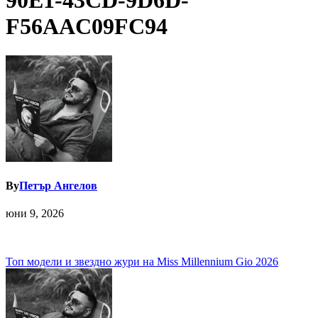
90E1-43CD-9D6D-
F56AAC09FC94
By
Петър Ангелов
юни 9, 2026
Навигация
Топ модели и звездно жури на Miss Millennium Gio 2026