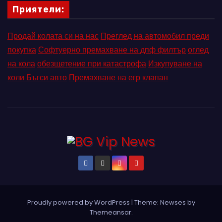
Приятели:
Продай колата си на нас
Преглед на автомобил преди
покупка
Софтуерно премахване на дпф филтър
оглед
на кола
обезщетение при катастрофа
Изкупуване на
коли Бъгси авто
Премахване на егр клапан
Proudly powered by WordPress
|
Theme: Newses by
Themeansar
.