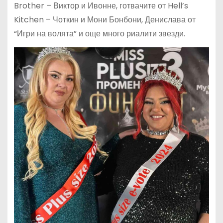
Brother – Виктор и Ивонне, готвачите от Hell’s
Kitchen – Чоткин и Мони Бонбони, Денислава от
“Игри на волята” и още много риалити звезди.