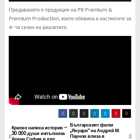
Предаването е продукция на PR Premium &
Premium Production, които обявиха и кастингите за
4-ти сезон на риалитито.
Българският филм
Н
Криско написа история –
„Януари“ на Андрей М.
30 000 души изпълниха
Паунов влиза в
Арена София в две