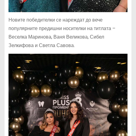
Новите победителки се нареждат до вече
популярните предишни носителки на титлата –
Веселка Маринова, Ваня Великова, Сибел
Зелкифова и Светла Савова.