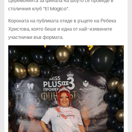
Церемонията за финала на шоуто се проведе в
столичния клуб “El Magico”.
Короната на публиката отиде в ръцете на Ребека
Христова, която беше и една от най-изявените
участнички във формата.