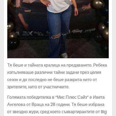
Тя беше и тайната кралица на предаването. Ребека
изпълняваше различни тайни задачи през целия
сезон и до последно не беше разкрита нито от
зрителите, нито от участничките.
Голямата победителка в “Мис Плюс Сайз” е Ивета
Ангелова от Враца на 28 години. Тя беше избрана
от звездно жури, сред което съквартирантите от Big