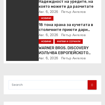
Надеждност на уредите, на
която можете да разчитате
Авг. 6, 2026
Петър Ангелов
НОВИНИ
18 тона храна за кучетата в
столичните приюти дари
Kaufland за година и половина
Авг. 6, 2026
Петър Ангелов
НОВИНИ
ФИЛМИ И СЕРИАЛИ
WARNER BROS. DISCOVERY
ИЗЛЪЧВА ЕВРОПЕЙСКОТО
ПЪРВЕНСТВО ПО ЛЕКА
Авг. 6, 2026
Петър Ангелов
АТЛЕТИКА ПРЯКО ПО
ЕВРОСПОРТ И В НВО Мах