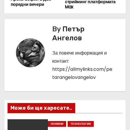
а
стрийминг платформата
поредни вечери
Max
в
и
By
Петър
г
Ангелов
а
За повече информация и
ц
контакт:
https://allmylinks.com/pe
и
tarangelovangelov
я
Може би ще харесате..
НОВИНИ
ТЕХНОЛОГИИ