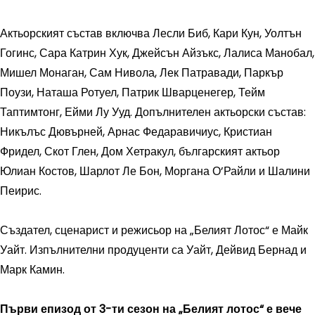
Актьорският състав включва Лесли Биб, Кари Кун, Уолтън
Гогинс, Сара Катрин Хук, Джейсън Айзъкс, Лалиса Манобал,
Мишел Монаган, Сам Нивола, Лек Патравади, Паркър
Поузи, Наташа Ротуел, Патрик Шварценегер, Тейм
Таптимтонг, Ейми Лу Ууд. Допълнителен актьорски състав:
Никълъс Дювърней, Арнас Федаравичиус, Кристиан
Фридел, Скот Глен, Дом Хетракул, българският актьор
Юлиан Костов, Шарлот Ле Бон, Моргана О’Райли и Шалини
Пеирис.
Създател, сценарист и режисьор на „Белият Лотос“ е Майк
Уайт. Изпълнителни продуценти са Уайт, Дейвид Бернад и
Марк Камин.
Първи епизод от 3-ти сезон на „Белият лотос“ е вече