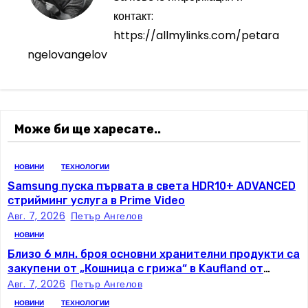
и
контакт:
г
https://allmylinks.com/petara
а
ngelovangelov
ц
и
Може би ще харесате..
я
НОВИНИ
ТЕХНОЛОГИИ
Samsung пуска първата в света HDR10+ ADVANCED
стрийминг услуга в Prime Video
Авг. 7, 2026
Петър Ангелов
НОВИНИ
Близо 6 млн. броя основни хранителни продукти са
закупени от „Кошница с грижа“ в Kaufland от
старта на кампанията
Авг. 7, 2026
Петър Ангелов
НОВИНИ
ТЕХНОЛОГИИ