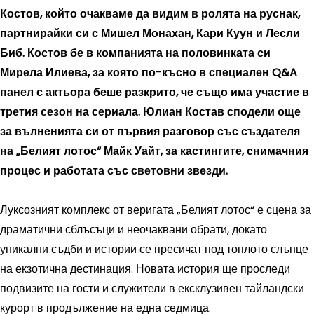
Костов, който очакваме да видим в ролята на руснак,
партнирайки си с Мишел Монахан, Кари Куун и Лесли
Биб. Костов бе в компанията на половинката си
Мирела Илиева, за която по-късно в специален Q&A
панел с актьора беше разкрито, че също има участие в
третия сезон на сериала. Юлиан Костав сподели още
за вълненията си от първия разговор със създателя
на „Белият лотос“ Майк Уайт, за кастингите, снимачния
процес и работата със световни звезди.
Луксозният комплекс от веригата „Белият лотос“ е сцена за
драматични сблъсъци и неочаквани обрати, докато
уникални съдби и истории се пресичат под топлото слънце
на екзотична дестинация. Новата история ще проследи
подвизите на гости и служители в ексклузивен тайландски
курорт в продължение на една седмица.