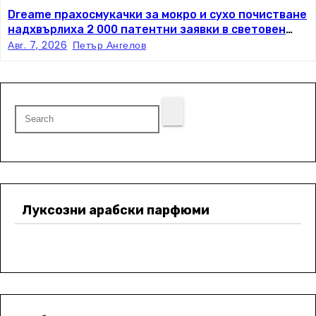
Dreame прахосмукачки за мокро и сухо почистване
надхвърлиха 2 000 патентни заявки в световен
мащаб
Авг. 7, 2026
Петър Ангелов
Луксозни арабски парфюми