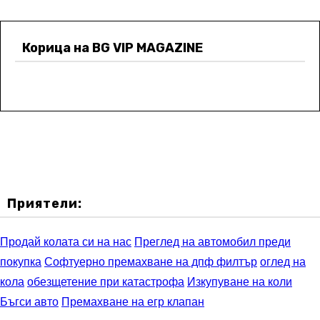
Корица на BG VIP MAGAZINE
Приятели:
Продай колата си на нас
Преглед на автомобил преди
покупка
Софтуерно премахване на дпф филтър
оглед на
кола
обезщетение при катастрофа
Изкупуване на коли
Бъгси авто
Премахване на егр клапан