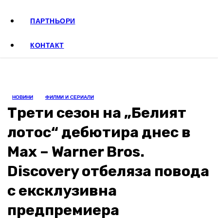
ПАРТНЬОРИ
КОНТАКТ
НОВИНИ
ФИЛМИ И СЕРИАЛИ
Трети сезон на „Белият
лотос“ дебютира днес в
Max – Warner Bros.
Discovery отбеляза повода
с ексклузивна
предпремиера